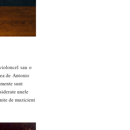
violoncel
sau
o
-lea de
Antonio
rumente sunt
nsiderate unele
vnite de muzicieni