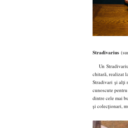
Stradivarius
(su
Un
Stradivari
chitară
, realizat 
Stradivari
și alți
cunoscute pentru 
dintre cele mai bu
și colecționari, 