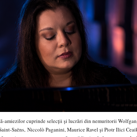
miezilor cuprinde selecții și lucrări din nemuritorii Wolfg
aint-Saëns, Niccolò Paganini, Maurice Ravel și Piotr Ilici Ceaik