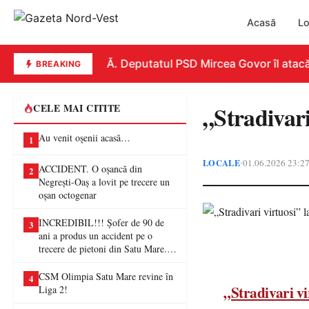
Acasă
Lo
REPLICĂ. Deputatul PSD Mircea Govor îl atacă dur p
BREAKING
„Stradivari
CELE MAI CITITE
Au venit oșenii acasă…
1
LOCALE
01.06.2026 23:2
•
ACCIDENT. O oșancă din
2
Negrești-Oaș a lovit pe trecere un
oșan octogenar
INCREDIBIL!!! Șofer de 90 de
3
ani a produs un accident pe o
trecere de pietoni din Satu Mare. O
femeie a ajuns la spital
CSM Olimpia Satu Mare revine în
4
„Stradivari v
Liga 2!