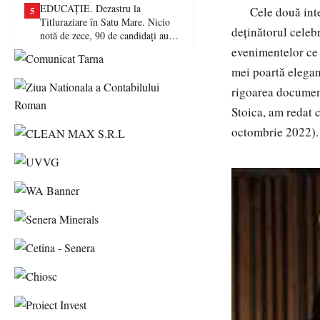
EDUCAȚIE. Dezastru la
Cele două interv
5
Titluraziare în Satu Mare. Nicio
deținătorul celeb
notă de zece, 90 de candidați au
picat examenul
evenimentelor ce 
mei poartă elegan
rigoarea documen
Stoica, am redat 
octombrie 2022).