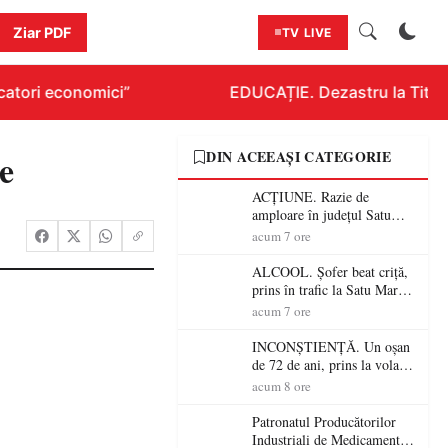
Ziar PDF
TV LIVE
ori economici”
EDUCAȚIE. Dezastru la Titlurazia
e
DIN ACEEAȘI CATEGORIE
ACȚIUNE. Razie de
amploare în județul Satu
Mare! Polițiștii au dat sute
acum 7 ore
de amenzi și au lăsat 14
șoferi fără permis într-o
ALCOOL. Șofer beat criță,
singură zi
prins în trafic la Satu Mare!
Alcoolemie uriașă
acum 7 ore
descoperită de polițiști
INCONȘTIENȚĂ. Un oșan
de 72 de ani, prins la volan
fără permis! Polițiștii l-au
acum 8 ore
cadorosit cu un dosar penal
Patronatul Producătorilor
Industriali de Medicamente