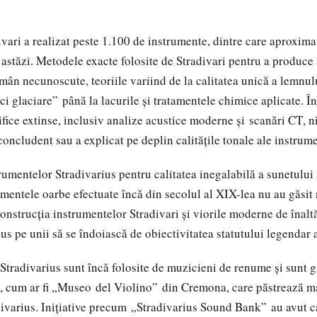
ri a realizat peste 1.100 de instrumente, dintre care aproxima
 astăzi. Metodele exacte folosite de Stradivari pentru a produce
mân necunoscute, teoriile variind de la calitatea unică a lemnulu
oci glaciare”
până la lacurile și tratamentele chimice aplicate. Î
țifice extinse, inclusiv analize acustice moderne și
scanări CT
, 
oncludent sau a explicat pe deplin calitățile tonale ale instrume
entelor Stradivarius pentru calitatea inegalabilă a sunetului 
mentele oarbe efectuate încă din secolul al XIX-lea nu au găsit 
onstrucția instrumentelor Stradivari și viorile moderne de înaltă
us pe unii să se îndoiască de obiectivitatea statutului legendar 
radivarius sunt încă folosite de muzicieni de renume și sunt 
e, cum ar fi „Museo
del Violino”
din Cremona, care păstrează m
ivarius. Inițiative precum „
Stradivarius Sound Bank”
au avut c