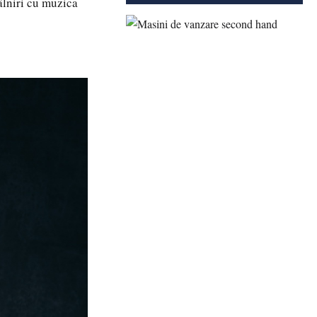
âlniri cu muzica