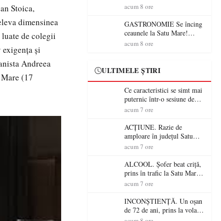
din România (PRIMER):
acum 8 ore
an Stoica,
“Întreruperea alimentării cu
releva dimensinea
energie electrică a fabricilor
GASTRONOMIE Se încing
de medicamente va pune în
ceaunele la Satu Mare!
 luate de colegii
pericol accesul pacienților la
Concursul „Veress Ádám”
acum 8 ore
 exigența și
medicamente esențiale
revine cu preparate
spectaculoase, premii și un
ianista Andreea
jurat de renume
ULTIMELE ȘTIRI
u Mare (17
Ce caracteristici se simt mai
puternic într-o sesiune de
distracție la sloturi online:
acum 7 ore
volatilitatea sau nivelul
RTP?
ACȚIUNE. Razie de
amploare în județul Satu
Mare! Polițiștii au dat sute
acum 7 ore
de amenzi și au lăsat 14
șoferi fără permis într-o
ALCOOL. Șofer beat criță,
singură zi
prins în trafic la Satu Mare!
Alcoolemie uriașă
acum 7 ore
descoperită de polițiști
INCONȘTIENȚĂ. Un oșan
de 72 de ani, prins la volan
fără permis! Polițiștii l-au
acum 8 ore