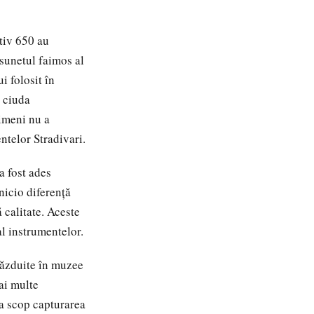
tiv 650 au
 sunetul faimos al
i folosit în
n ciuda
nimeni nu a
ntelor Stradivari.
a fost ades
nicio diferență
 calitate. Aceste
al instrumentelor.
găzduite în muzee
ai multe
a scop capturarea