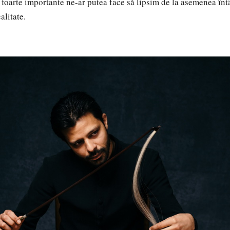
i foarte importante ne-ar putea face să lipsim de la asemenea înt
alitate.