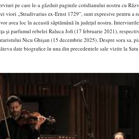
iuri pe care le-a găzduit paginile cotidianului nostru cu Răzv
rei viori „Stradivarius ex-Ernst 1729”, sunt expresive pentru a 
vor avea loc în această săptămână în județul nostru. Interviurile
ța și parfumul rebelei Raluca Jofi (17 februarie 2021), respectiv
taristului Nicu Ghișan (15 decembrie 2025). Despre sora sa, p
câteva date biografice în una din precedentele sale vizite la Sat