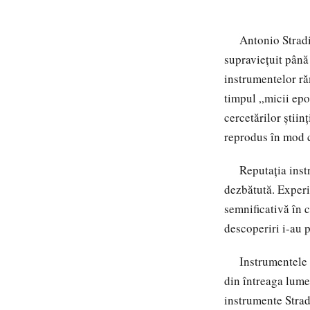
Antonio Stradiva
supraviețuit până
instrumentelor ră
timpul „m
icii ep
cercetărilor știin
reprodus în mod c
Reputația instrum
dezbătută. Experi
semnificativă în c
descoperiri i-au p
Instrumentele St
din întreaga lum
instrumente Strad