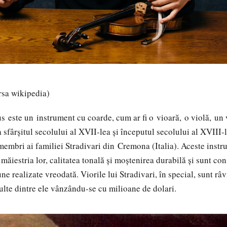
rsa wikipedia)
us
este un
instrument cu coarde
, cum ar fi o
vioară
,
o violă
,
un 
la sfârșitul secolului al XVII-lea și începutul secolului al XVIII
 membri ai familiei Stradivari din
Cremona (
Italia). Aceste inst
măiestria lor, calitatea tonală și moștenirea durabilă și sunt co
ne realizate vreodată. Viorile lui Stradivari, în special, sunt râ
multe dintre ele vânzându-se cu milioane de dolari.