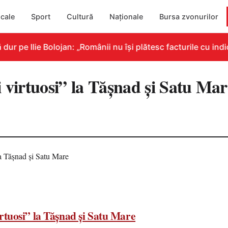
cale
Sport
Cultură
Naționale
Bursa zvonurilor
e Ilie Bolojan: „Românii nu își plătesc facturile cu indicat
 virtuosi” la Tășnad și Satu Mar
7
irtuosi” la Tășnad și Satu Mare