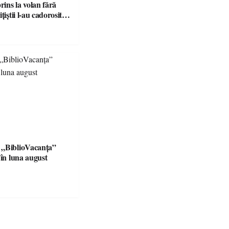
prins la volan fără
țiștii l-au cadorosit
r penal
 „BiblioVacanța”
 în luna august