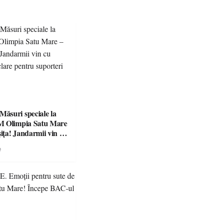
suri speciale la
M Olimpia Satu Mare
ța! Jandarmii vin cu
e clare pentru
e