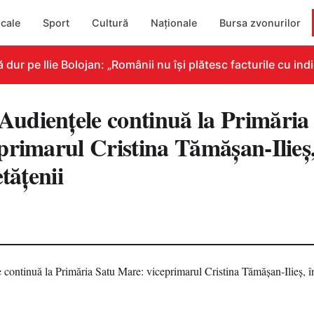
cale
Sport
Cultură
Naționale
Bursa zvonurilor
 pe Ilie Bolojan: „Românii nu își plătesc facturile cu indic
diențele continuă la Primăria
primarul Cristina Tămășan-Ilieș,
etățenii
3