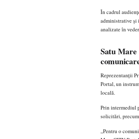
În cadrul audienț
administrative și 
analizate în veder
Satu Mare 
comunicare
Reprezentanții Pr
Portal, un instru
locală.
Prin intermediul p
solicitări, precu
„Pentru o comunica