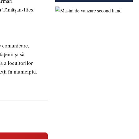
urmări
a Tămășan-Ilieș.
de comunicare,
ățenii și să
ă a locuitorilor
eții în municipiu.