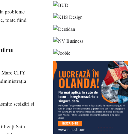
 la probleme
e, toate fiind
ntru
atu Mare CITY
administrația
smite sesizări și
tilizați Satu