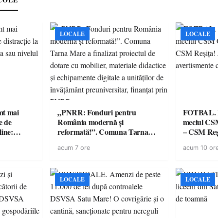
LOCALE
LOCALE
imt mai
„PNRR: Fonduri pentru
FOTBAL. Mă
e de
România modernă și
meciul CS
line:
reformată!”. Comuna Tarna
– CSM Reși
lul RTP?
Mare a finalizat proiectul de
avertisment
acum 7 ore
acum 10 or
dotare cu mobilier, materiale
suporteri
didactice și echipamente digitale
a unităților de învățământ
preuniversitar, finanțat prin
LOCALE
LOCALE
PNRR