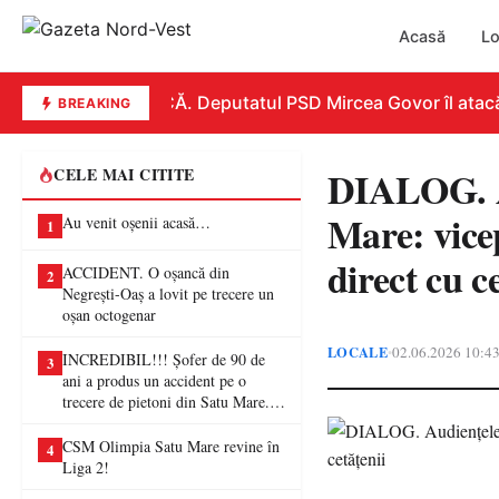
Acasă
Lo
REPLICĂ. Deputatul PSD Mircea Govor îl atacă dur
BREAKING
DIALOG. Au
CELE MAI CITITE
Mare: vice
Au venit oșenii acasă…
1
direct cu c
ACCIDENT. O oșancă din
2
Negrești-Oaș a lovit pe trecere un
oșan octogenar
LOCALE
02.06.2026 10:4
•
INCREDIBIL!!! Șofer de 90 de
3
ani a produs un accident pe o
trecere de pietoni din Satu Mare. O
femeie a ajuns la spital
CSM Olimpia Satu Mare revine în
4
Liga 2!