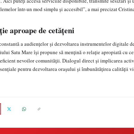
Aici puteți accesa serviciile disponibile, transmite sesizări și 
lemelor într-un mod simplu și accesibil”, a mai precizat Cristin
ie aproape de cetățeni
constantă a audiențelor și dezvoltarea instrumentelor digitale 
ului Satu Mare își propune să mențină o relație apropiată cu cet
ficient nevoilor comunității. Dialogul direct și implicarea activ
ențiale pentru dezvoltarea orașului și îmbunătățirea calității vi