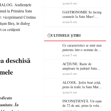
din România (PRIMER):
acum 6 ore
“Întreruperea alimentării cu
energie electrică a fabricilor
GASTRONOMIE Se încing
de medicamente va pune în
ceaunele la Satu Mare!
pericol accesul pacienților la
Concursul „Veress Ádám”
acum 6 ore
medicamente esențiale
revine cu preparate
spectaculoase, premii și un
jurat de renume
ULTIMELE ȘTIRI
Ce caracteristici se simt mai
puternic într-o sesiune de
distracție la sloturi online:
acum 5 ore
a deschisă
volatilitatea sau nivelul
RTP?
ACȚIUNE. Razie de
amploare în județul Satu
emele
Mare! Polițiștii au dat sute
acum 6 ore
de amenzi și au lăsat 14
șoferi fără permis într-o
ALCOOL. Șofer beat criță,
singură zi
prins în trafic la Satu Mare!
Alcoolemie uriașă
acum 6 ore
descoperită de polițiști
edicate
INCONȘTIENȚĂ. Un oșan
unitate. În
de 72 de ani, prins la volan
fără permis! Polițiștii l-au
acum 6 ore