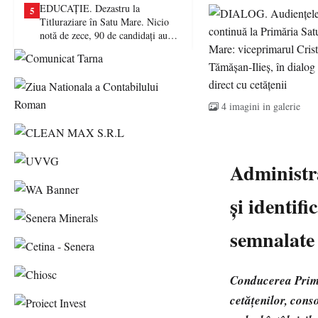
EDUCAȚIE. Dezastru la
5
Titluraziare în Satu Mare. Nicio
notă de zece, 90 de candidați au
picat examenul
4 imagini in galerie
Administr
și identif
semnalate
Conducerea Primă
cetățenilor, cons