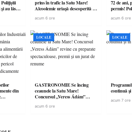
olițiștii
prins în trafic la Satu Mare!
72 de ani, 
și au lăsat
Alcoolemie uriașă descoperită de
permis! Poli
într-o
polițiști
cu un dosa
acum 6 ore
acum 6 ore
LOCALE
LOCALE
rilor
GASTRONOMIE Se încing
Programul
amente din
ceaunele la Satu Mare!
continuă și
:
Concursul „Veress Ádám”
acum 7 ore
ării cu
revine cu preparate
acum 6 ore
ricilor de
spectaculoase, premii și un jurat
în pericol
de renume
e
COLE