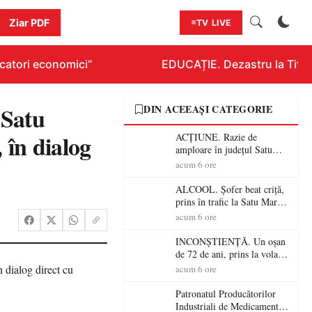
Ziar PDF
TV LIVE
atori economici”
EDUCAȚIE. Dezastru la Titluraz
 Satu
DIN ACEEAȘI CATEGORIE
 în dialog
ACȚIUNE. Razie de
amploare în județul Satu
Mare! Polițiștii au dat sute
acum 6 ore
de amenzi și au lăsat 14
șoferi fără permis într-o
ALCOOL. Șofer beat criță,
singură zi
prins în trafic la Satu Mare!
Alcoolemie uriașă
acum 6 ore
descoperită de polițiști
INCONȘTIENȚĂ. Un oșan
de 72 de ani, prins la volan
fără permis! Polițiștii l-au
acum 6 ore
cadorosit cu un dosar penal
Patronatul Producătorilor
Industriali de Medicamente