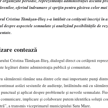
or organizate periodic, reprezentanții administrației ascultă pr
renilor, oferind îndrumare și sprijin pentru găsirea celor mai p
rul Cristina Tămășan-Ilieș s-a întâlnit cu cetățenii înscriși în 
l despre aspectele semnalate și analizând posibilitățile de rez
entate.
izare contează
rului Cristina Tămășan-Ilieș, dialogul direct cu cetățenii reprez
te legături dintre administrația publică și comunitate.
cu sătmărenii rămâne una dintre cele mai importante punți dintre
ntinuat astăzi sesiunile de audiențe, întâlnindu-mă cu sătmăren
, punctual și aplicat despre problemele și nevoile semnalate. Fie
n comunicare, implicare și colaborare putem identifica soluții c
ră”, a transmis viceprimarul municipiului Satu Mare.