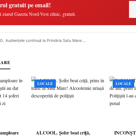
rul gratuit pe email!
i ziarul Gazeta Nord-Vest zilnic, gratuit.
. Audiențele continuă la Primăria Satu Mare:...
LARE
LOCALE
LOCALE
amploare
ALCOOL. Șofer beat criță,
INCONȘTI