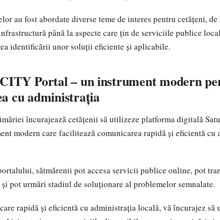
elor au fost abordate diverse teme de interes pentru cetățeni, de
infrastructură până la aspecte care țin de serviciile publice local
ea identificării unor soluții eficiente și aplicabile.
CITY Portal – un instrument modern pe
a cu administrația
imăriei încurajează cetățenii să utilizeze platforma digitală S
ment modern care facilitează comunicarea rapidă și eficientă cu 
ortalului, sătmărenii pot accesa servicii publice online, pot tran
m și pot urmări stadiul de soluționare al problemelor semnalate.
re rapidă și eficientă cu administrația locală, vă încurajez să u