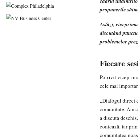
cadrul întâlniril
propunerile sătmă
Astăzi, viceprima
discutând punctua
problemelor prez
Fiecare ses
Potrivit viceprima
cele mai importan
„Dialogul direct 
comunitate. Am co
a discuta deschis
contează, iar pri
comunitatea noast