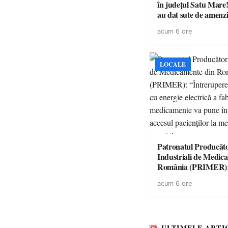
în județul Satu Mare! P
au dat sute de amenzi 
14 șoferi fără permis 
acum 6 ore
singură zi
LOCALE
Patronatul Producăto
Industriali de Medic
România (PRIMER)
“Întreruperea aliment
acum 6 ore
energie electrică a fab
medicamente va pune 
accesul pacienților la
medicamente esențial
ULTIMELE ARTI