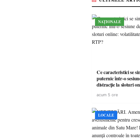
NAȚIONALE
Ce caracteristici se s
puternic într-o sesiun
distracție la sloturi on
volatilitatea sau nive
acum 5 ore
LOCALE