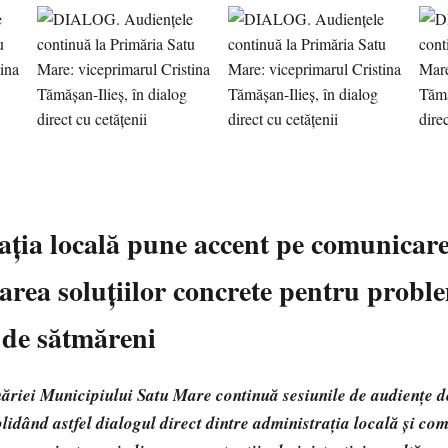
ația locală pune accent pe comunicare
icarea soluțiilor concrete pentru probl
 de sătmăreni
riei Municipiului Satu Mare continuă sesiunile de audiențe d
olidând astfel dialogul direct dintre administrația locală și com