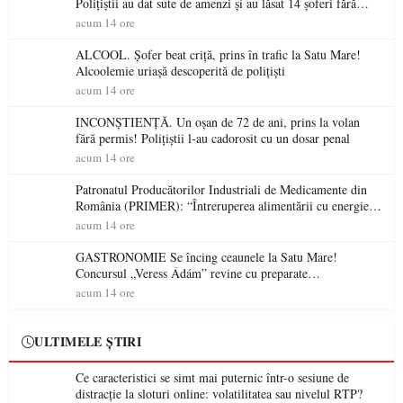
Polițiștii au dat sute de amenzi și au lăsat 14 șoferi fără
permis într-o singură zi
acum 14 ore
ALCOOL. Șofer beat criță, prins în trafic la Satu Mare!
Alcoolemie uriașă descoperită de polițiști
acum 14 ore
INCONȘTIENȚĂ. Un oșan de 72 de ani, prins la volan
fără permis! Polițiștii l-au cadorosit cu un dosar penal
acum 14 ore
Patronatul Producătorilor Industriali de Medicamente din
România (PRIMER): “Întreruperea alimentării cu energie
electrică a fabricilor de medicamente va pune în pericol
acum 14 ore
accesul pacienților la medicamente esențiale
GASTRONOMIE Se încing ceaunele la Satu Mare!
Concursul „Veress Ádám” revine cu preparate
spectaculoase, premii și un jurat de renume
acum 14 ore
ULTIMELE ȘTIRI
Ce caracteristici se simt mai puternic într-o sesiune de
distracție la sloturi online: volatilitatea sau nivelul RTP?