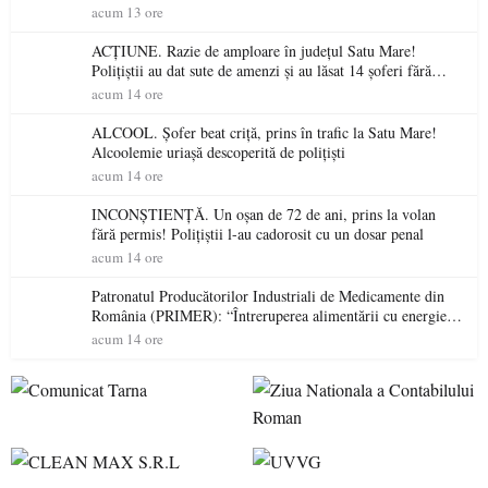
acum 13 ore
ACȚIUNE. Razie de amploare în județul Satu Mare!
Polițiștii au dat sute de amenzi și au lăsat 14 șoferi fără
permis într-o singură zi
acum 14 ore
ALCOOL. Șofer beat criță, prins în trafic la Satu Mare!
Alcoolemie uriașă descoperită de polițiști
acum 14 ore
INCONȘTIENȚĂ. Un oșan de 72 de ani, prins la volan
fără permis! Polițiștii l-au cadorosit cu un dosar penal
acum 14 ore
Patronatul Producătorilor Industriali de Medicamente din
România (PRIMER): “Întreruperea alimentării cu energie
electrică a fabricilor de medicamente va pune în pericol
acum 14 ore
accesul pacienților la medicamente esențiale