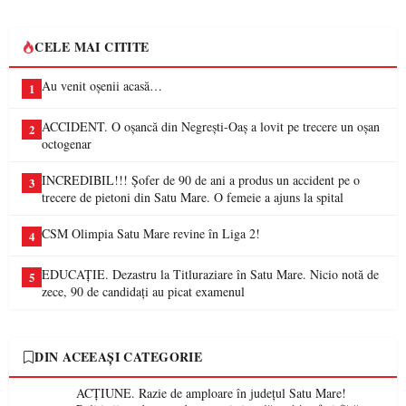
CELE MAI CITITE
Au venit oșenii acasă…
1
ACCIDENT. O oșancă din Negrești-Oaș a lovit pe trecere un oșan
2
octogenar
INCREDIBIL!!! Șofer de 90 de ani a produs un accident pe o
3
trecere de pietoni din Satu Mare. O femeie a ajuns la spital
CSM Olimpia Satu Mare revine în Liga 2!
4
EDUCAȚIE. Dezastru la Titluraziare în Satu Mare. Nicio notă de
5
zece, 90 de candidați au picat examenul
DIN ACEEAȘI CATEGORIE
ACȚIUNE. Razie de amploare în județul Satu Mare!