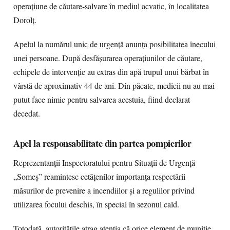
operațiune de căutare-salvare în mediul acvatic, în localitatea
Dorolț.
Apelul la numărul unic de urgență anunța posibilitatea înecului
unei persoane. După desfășurarea operațiunilor de căutare,
echipele de intervenție au extras din apă trupul unui bărbat în
vârstă de aproximativ 44 de ani. Din păcate, medicii nu au mai
putut face nimic pentru salvarea acestuia, fiind declarat
decedat.
Apel la responsabilitate din partea pompierilor
Reprezentanții Inspectoratului pentru Situații de Urgență
„Someș” reamintesc cetățenilor importanța respectării
măsurilor de prevenire a incendiilor și a regulilor privind
utilizarea focului deschis, în special în sezonul cald.
Totodată, autoritățile atrag atenția că orice element de muniție