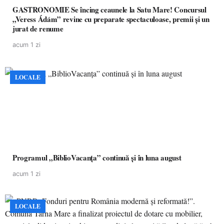
GASTRONOMIE Se încing ceaunele la Satu Mare! Concursul
„Veress Ádám” revine cu preparate spectaculoase, premii și un
jurat de renume
acum 1 zi
LOCALE
Programul „BiblioVacanța” continuă și în luna august
acum 1 zi
LOCALE