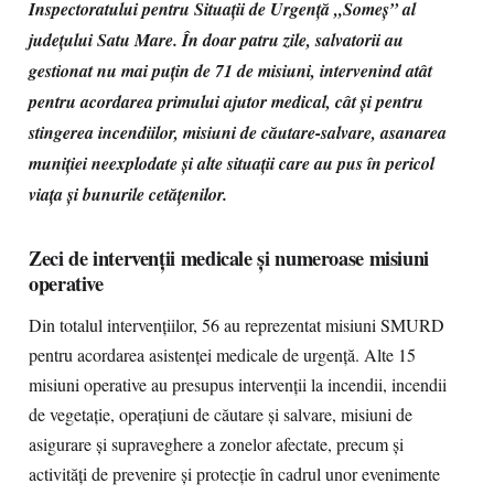
Inspectoratului pentru Situații de Urgență „Someș” al
județului Satu Mare. În doar patru zile, salvatorii au
gestionat nu mai puțin de 71 de misiuni, intervenind atât
pentru acordarea primului ajutor medical, cât și pentru
stingerea incendiilor, misiuni de căutare-salvare, asanarea
muniției neexplodate și alte situații care au pus în pericol
viața și bunurile cetățenilor.
Zeci de intervenții medicale și numeroase misiuni
operative
Din totalul intervențiilor, 56 au reprezentat misiuni SMURD
pentru acordarea asistenței medicale de urgență. Alte 15
misiuni operative au presupus intervenții la incendii, incendii
de vegetație, operațiuni de căutare și salvare, misiuni de
asigurare și supraveghere a zonelor afectate, precum și
activități de prevenire și protecție în cadrul unor evenimente