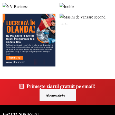
Primește ziarul gratuit pe email!
Abonează-te
GAZETA NORD-VEST