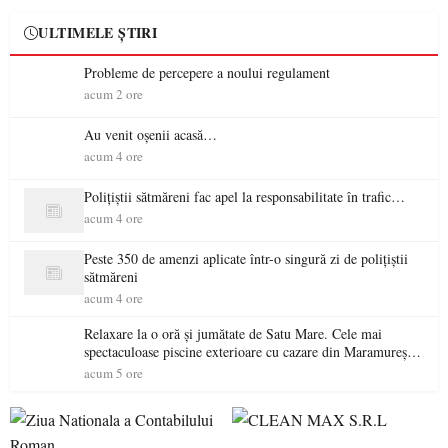
ULTIMELE ȘTIRI
Probleme de percepere a noului regulament
acum 2 ore
Au venit oșenii acasă…
acum 4 ore
Polițiștii sătmăreni fac apel la responsabilitate în trafic…
acum 4 ore
Peste 350 de amenzi aplicate într-o singură zi de polițiștii
sătmăreni
acum 4 ore
Relaxare la o oră și jumătate de Satu Mare. Cele mai
spectaculoase piscine exterioare cu cazare din Maramureș,
ideale pentru o escapadă de vară
acum 5 ore