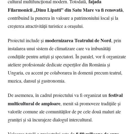
fațada
cultural multifuncțional modern. Totodată,
Filarmonicii „Dinu Lipatti” din Satu Mare va fi renovată
,
contribuind la punerea în valoare a patrimoniului local și la
creșterea atractivității turistice a orașului.
modernizarea Teatrului de Nord
Proiectul include și
, prin
instalarea unui sistem de climatizare care va îmbunătăți
condițiile pentru artiști și spectatori. În paralel, vor fi organizate
ateliere profesionale dedicate experților din România și
Ungaria, cu accent pe colaborarea în domenii precum teatrul,
muzica, dansul și gastronomia.
festival
De asemenea, în cadrul proiectului va fi organizat un
multicultural de amploare
, menit să promoveze tradițiile și
valorile comune ale comunităților de pe cele două maluri ale
graniței și să încurajeze dialogul intercultural.
8,89 milioane de euro