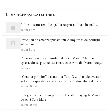
DIN ACEEAȘI CATEGORIE
Polițiștii sătmăreni fac apel la responsabilitate în trafic…
acum 4 ore
Peste 350 de amenzi aplicate într-o singură zi de polițiștii
sătmăreni
acum 4 ore
Relaxare la o oră și jumătate de Satu Mare. Cele mai
spectaculoase piscine exterioare cu cazare din Maramureș,
ideale pentru o escapadă de vară
acum 5 ore
„Corabia piraților” a acostat la Turț. O zi plină de aventură
și lecții despre democrație pentru copiii din tabăra de vară
acum 10 ore
Fotografiile care spun poveștile Banatului ajung la Muzeul
de Artă Satu Mare
acum 10 ore