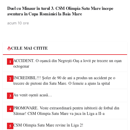
Duel cu Minaur în turul 3. CSM Olimpia Satu Mare începe
aventura în Cupa României la Baia Mare
acum 10 ore
CELE MAI CITITE
ACCIDENT. O oșancă din Negrești-Oaș a lovit pe trecere un oșan
1
octogenar
INCREDIBIL!!! Șofer de 90 de ani a produs un accident pe o
2
trecere de pietoni din Satu Mare. O femeie a ajuns la spital
Au venit oșenii acasă…
3
PROMOVARE. Veste extraordinară pentru iubitorii de fotbal din
4
Sătmar! CSM Olimpia Satu Mare va juca în Liga a II-a
CSM Olimpia Satu Mare revine în Liga 2!
5