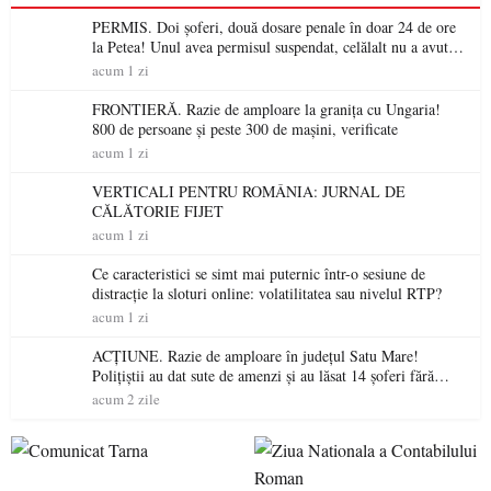
PERMIS. Doi șoferi, două dosare penale în doar 24 de ore
la Petea! Unul avea permisul suspendat, celălalt nu a avut
niciodată permis
acum 1 zi
FRONTIERĂ. Razie de amploare la granița cu Ungaria!
800 de persoane și peste 300 de mașini, verificate
acum 1 zi
VERTICALI PENTRU ROMÂNIA: JURNAL DE
CĂLĂTORIE FIJET
acum 1 zi
Ce caracteristici se simt mai puternic într-o sesiune de
distracție la sloturi online: volatilitatea sau nivelul RTP?
acum 1 zi
ACȚIUNE. Razie de amploare în județul Satu Mare!
Polițiștii au dat sute de amenzi și au lăsat 14 șoferi fără
permis într-o singură zi
acum 2 zile