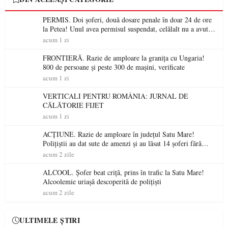
PERMIS. Doi șoferi, două dosare penale în doar 24 de ore
la Petea! Unul avea permisul suspendat, celălalt nu a avut
niciodată permis
acum 1 zi
FRONTIERĂ. Razie de amploare la granița cu Ungaria!
800 de persoane și peste 300 de mașini, verificate
acum 1 zi
VERTICALI PENTRU ROMÂNIA: JURNAL DE
CĂLĂTORIE FIJET
acum 1 zi
ACȚIUNE. Razie de amploare în județul Satu Mare!
Polițiștii au dat sute de amenzi și au lăsat 14 șoferi fără
permis într-o singură zi
acum 2 zile
ALCOOL. Șofer beat criță, prins în trafic la Satu Mare!
Alcoolemie uriașă descoperită de polițiști
acum 2 zile
ULTIMELE ȘTIRI