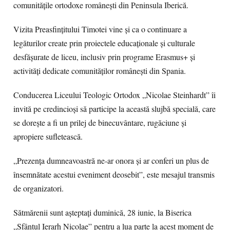
comunitățile ortodoxe românești din Peninsula Iberică.
Vizita Preasfințitului Timotei vine și ca o continuare a
legăturilor create prin proiectele educaționale și culturale
desfășurate de liceu, inclusiv prin programe Erasmus+ și
activități dedicate comunităților românești din Spania.
Conducerea Liceului Teologic Ortodox „Nicolae Steinhardt” îi
invită pe credincioși să participe la această slujbă specială, care
se dorește a fi un prilej de binecuvântare, rugăciune și
apropiere sufletească.
„Prezența dumneavoastră ne-ar onora și ar conferi un plus de
însemnătate acestui eveniment deosebit”, este mesajul transmis
de organizatori.
Sătmărenii sunt așteptați duminică, 28 iunie, la Biserica
„Sfântul Ierarh Nicolae” pentru a lua parte la acest moment de