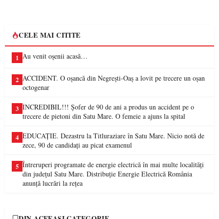
CELE MAI CITITE
Au venit oșenii acasă…
1
ACCIDENT. O oșancă din Negrești-Oaș a lovit pe trecere un oșan
2
octogenar
INCREDIBIL!!! Șofer de 90 de ani a produs un accident pe o
3
trecere de pietoni din Satu Mare. O femeie a ajuns la spital
EDUCAȚIE. Dezastru la Titluraziare în Satu Mare. Nicio notă de
4
zece, 90 de candidați au picat examenul
Întreruperi programate de energie electrică în mai multe localități
5
din județul Satu Mare. Distribuție Energie Electrică România
anunță lucrări la rețea
DIN ACEEAȘI CATEGORIE