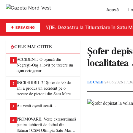
Acasă
Lo
EDUCAȚIE. Dezastru la Titluraziare în Satu Mar
BREAKING
Șofer depis
CELE MAI CITITE
localitatea
ACCIDENT. O oșancă din
1
Negrești-Oaș a lovit pe trecere un
oșan octogenar
LOCALE
24.06.2026 17:3
•
INCREDIBIL!!! Șofer de 90 de
2
ani a produs un accident pe o
trecere de pietoni din Satu Mare. O
femeie a ajuns la spital
Au venit oșenii acasă…
3
PROMOVARE. Veste extraordinară
4
pentru iubitorii de fotbal din
Sătmar! CSM Olimpia Satu Mare