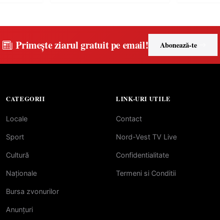
Primește ziarul gratuit pe email!
Abonează-te
CATEGORII
LINK-URI UTILE
Locale
Contact
Sport
Nord-Vest TV Live
Cultură
Confidentialitate
Naționale
Termeni si Conditii
Bursa zvonurilor
Anunțuri