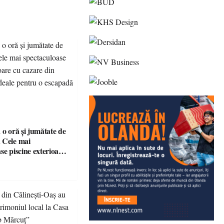
 o oră și jumătate de
 Cele mai
se piscine exterioare
n Maramureș, ideale
scapadă de vară