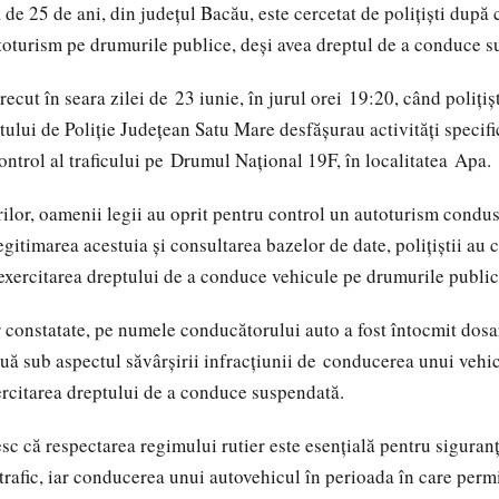
 de 25 de ani, din județul Bacău, este cercetat de polițiști după 
oturism pe drumurile publice, deși avea dreptul de a conduce s
recut în seara zilei de 23 iunie, în jurul orei 19:20, când polițișt
tului de Poliție Județean Satu Mare desfășurau activități specifi
ontrol al traficului pe Drumul Național 19F, în localitatea Apa.
ărilor, oamenii legii au oprit pentru control un autoturism condu
gitimarea acestuia și consultarea bazelor de date, polițiștii au 
 exercitarea dreptului de a conduce vehicule pe drumurile publi
 constatate, pe numele conducătorului auto a fost întocmit dosar
nuă sub aspectul săvârșirii infracțiunii de conducerea unui vehi
rcitarea dreptului de a conduce suspendată.
esc că respectarea regimului rutier este esențială pentru siguran
 trafic, iar conducerea unui autovehicul în perioada în care perm