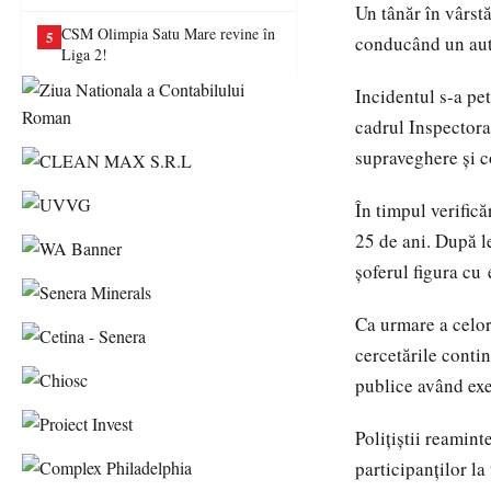
va juca în Liga a II-a
Un tânăr în vârstă
CSM Olimpia Satu Mare revine în
5
conducând un aut
Liga 2!
Incidentul s-a pet
cadrul Inspectora
supraveghere și c
În timpul verific
25 de ani. După le
șoferul figura cu
Ca urmare a celor
cercetările conti
publice având exe
Polițiștii reamint
participanților la