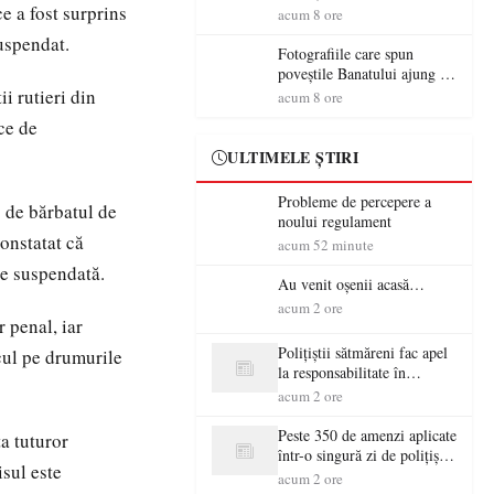
ce a fost surprins
aventură și lecții despre
acum 8 ore
democrație pentru copiii din
uspendat.
tabăra de vară
Fotografiile care spun
poveștile Banatului ajung la
Muzeul de Artă Satu Mare
ii rutieri din
acum 8 ore
ce de
ULTIMELE ȘTIRI
Probleme de percepere a
s de bărbatul de
noului regulament
constatat că
acum 52 minute
ce suspendată.
Au venit oșenii acasă…
acum 2 ore
 penal, iar
Polițiștii sătmăreni fac apel
cul pe drumurile
la responsabilitate în
trafic…
acum 2 ore
Peste 350 de amenzi aplicate
ța tuturor
într-o singură zi de polițiștii
isul este
sătmăreni
acum 2 ore