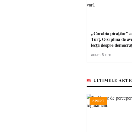
„Corabia piraților” a 
Turț. O zi plină de av
lecții despre democra
copiii din tabăra de 
acum 8 ore
ULTIMELE ARTI
SPORT