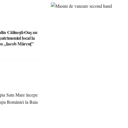
 din Călinești-Oaș au
patrimoniul local la
u „Iacob Mărcuț”