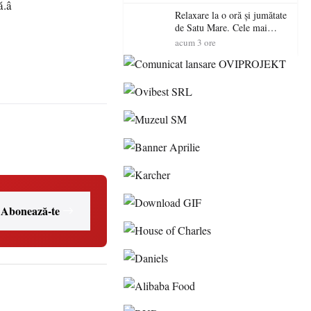
ă.â
Relaxare la o oră și jumătate
de Satu Mare. Cele mai
spectaculoase piscine
acum 3 ore
exterioare cu cazare din
Maramureș, ideale pentru o
escapadă de vară
Abonează-te