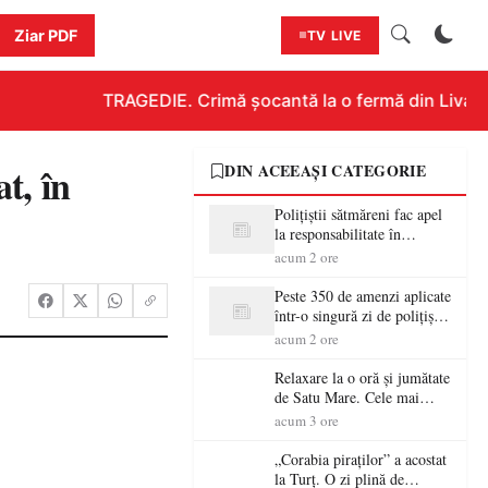
Ziar PDF
TV LIVE
TRAGEDIE. Crimă șocantă la o fermă din Livada!!
t, în
DIN ACEEAȘI CATEGORIE
Polițiștii sătmăreni fac apel
la responsabilitate în
trafic…
acum 2 ore
Peste 350 de amenzi aplicate
într-o singură zi de polițiștii
sătmăreni
acum 2 ore
Relaxare la o oră și jumătate
de Satu Mare. Cele mai
spectaculoase piscine
acum 3 ore
exterioare cu cazare din
Maramureș, ideale pentru o
„Corabia piraților” a acostat
escapadă de vară
la Turț. O zi plină de