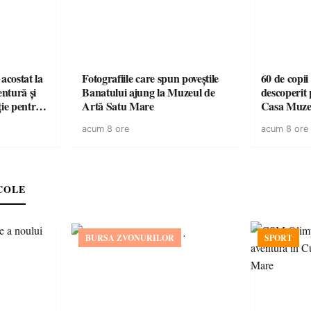
acostat la
Fotografiile care spun poveștile
60 de copii
entură și
Banatului ajung la Muzeul de
descoperit 
ție pentru
Artă Satu Mare
Casa Muze
vară
acum 8 ore
acum 8 ore
COLE
BURSA ZVONURILOR
SPORT