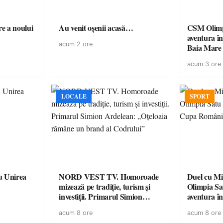
e a noului
Au venit oșenii acasă…
CSM Olimp
aventura în Cupa României la
acum 2 ore
Baia Mare
acum 3 ore
LOCALE
SPORT
u Unirea
NORD VEST TV. Homoroade
Duel cu Mi
mizează pe tradiție, turism și
Olimpia Sa
investiții. Primarul Simion
aventura î
Ardelean: „Oțeloaia rămâne un
Baia Mare
acum 8 ore
acum 8 ore
brand al Codrului”