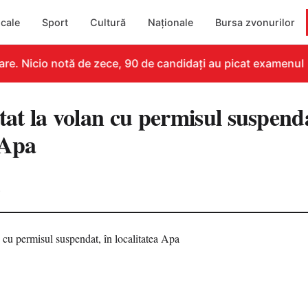
cale
Sport
Cultură
Naționale
Bursa zvonurilor
e. Nicio notă de zece, 90 de candidați au picat examenul
tat la volan cu permisul suspenda
 Apa
6