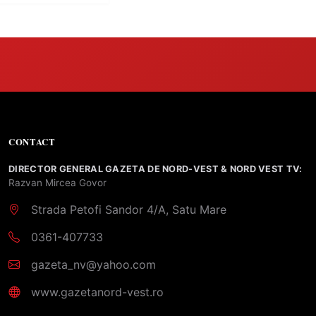
CONTACT
DIRECTOR GENERAL GAZETA DE NORD-VEST & NORD VEST TV:
Razvan Mircea Govor
Strada Petofi Sandor 4/A, Satu Mare
0361-407733
gazeta_nv@yahoo.com
www.gazetanord-vest.ro