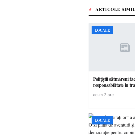
ARTICOLE SIMI
LOCALE
Polițiștii sătmăreni fa
responsabilita
acum 2 ore
LOCALE