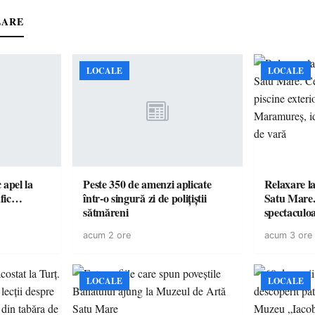
LARE
LOCALE
LOCALE
c apel la
Peste 350 de amenzi aplicate
Relaxare la
te în trafic…
într-o singură zi de polițiștii
Satu Mare.
sătmăreni
spectaculoa
cu cazare di
acum 2 ore
acum 3 ore
pentru o e
LOCALE
LOCALE