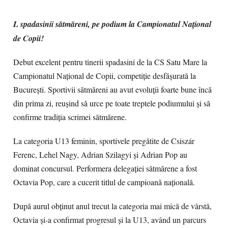
L spadasinii sătmăreni, pe podium la Campionatul Național
de Copii!
Debut excelent pentru tinerii spadasini de la CS Satu Mare la
Campionatul Național de Copii, competiție desfășurată la
București. Sportivii sătmăreni au avut evoluții foarte bune încă
din prima zi, reușind să urce pe toate treptele podiumului și să
confirme tradiția scrimei sătmărene.
La categoria U13 feminin, sportivele pregătite de Csiszár
Ferenc, Lehel Nagy, Adrian Szilagyi și Adrian Pop au
dominat concursul. Performera delegației sătmărene a fost
Octavia Pop, care a cucerit titlul de campioană națională.
După aurul obținut anul trecut la categoria mai mică de vârstă,
Octavia și-a confirmat progresul și la U13, având un parcurs