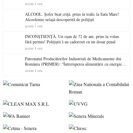
permis într-o singură zi
acum 1 ora
ALCOOL. Șofer beat criță, prins în trafic la Satu Mare!
Alcoolemie uriașă descoperită de polițiști
acum 1 ora
INCONȘTIENȚĂ. Un oșan de 72 de ani, prins la volan
fără permis! Polițiștii l-au cadorosit cu un dosar penal
acum 1 ora
Patronatul Producătorilor Industriali de Medicamente din
România (PRIMER): “Întreruperea alimentării cu energie
electrică a fabricilor de medicamente va pune în pericol
acum 1 ora
accesul pacienților la medicamente esențiale