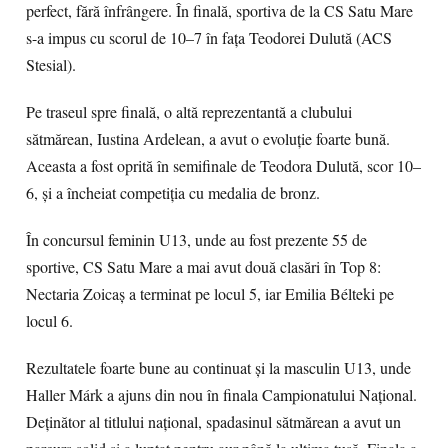
perfect, fără înfrângere. În finală, sportiva de la CS Satu Mare
s-a impus cu scorul de 10–7 în fața Teodorei Dulută (ACS
Stesial).
Pe traseul spre finală, o altă reprezentantă a clubului
sătmărean, Iustina Ardelean, a avut o evoluție foarte bună.
Aceasta a fost oprită în semifinale de Teodora Dulută, scor 10–
6, și a încheiat competiția cu medalia de bronz.
În concursul feminin U13, unde au fost prezente 55 de
sportive, CS Satu Mare a mai avut două clasări în Top 8:
Nectaria Zoicaș a terminat pe locul 5, iar Emilia Bélteki pe
locul 6.
Rezultatele foarte bune au continuat și la masculin U13, unde
Haller Márk a ajuns din nou în finala Campionatului Național.
Deținător al titlului național, spadasinul sătmărean a avut un