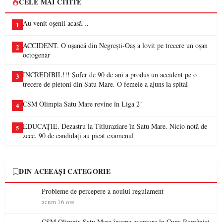
CELE MAI CITITE
Au venit oșenii acasă…
1
ACCIDENT. O oșancă din Negrești-Oaș a lovit pe trecere un oșan
2
octogenar
INCREDIBIL!!! Șofer de 90 de ani a produs un accident pe o
3
trecere de pietoni din Satu Mare. O femeie a ajuns la spital
CSM Olimpia Satu Mare revine în Liga 2!
4
EDUCAȚIE. Dezastru la Titluraziare în Satu Mare. Nicio notă de
5
zece, 90 de candidați au picat examenul
DIN ACEEAȘI CATEGORIE
Probleme de percepere a noului regulament
acum 16 ore
CSM Olimpia Satu Mare începe aventura în Cupa României