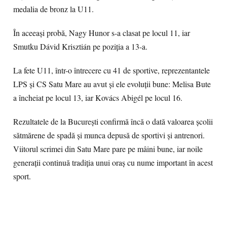
medalia de bronz la U11.
În aceeași probă, Nagy Hunor s-a clasat pe locul 11, iar
Smutku Dávid Krisztián pe poziția a 13-a.
La fete U11, într-o întrecere cu 41 de sportive, reprezentantele
LPS și CS Satu Mare au avut și ele evoluții bune: Melisa Bute
a încheiat pe locul 13, iar Kovács Abigél pe locul 16.
Rezultatele de la București confirmă încă o dată valoarea școlii
sătmărene de spadă și munca depusă de sportivi și antrenori.
Viitorul scrimei din Satu Mare pare pe mâini bune, iar noile
generații continuă tradiția unui oraș cu nume important în acest
sport.