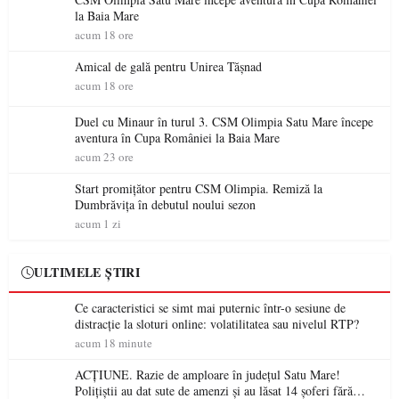
la Baia Mare
acum 18 ore
Amical de gală pentru Unirea Tășnad
acum 18 ore
Duel cu Minaur în turul 3. CSM Olimpia Satu Mare începe
aventura în Cupa României la Baia Mare
acum 23 ore
Start promițător pentru CSM Olimpia. Remiză la
Dumbrăvița în debutul noului sezon
acum 1 zi
ULTIMELE ȘTIRI
Ce caracteristici se simt mai puternic într-o sesiune de
distracție la sloturi online: volatilitatea sau nivelul RTP?
acum 18 minute
ACȚIUNE. Razie de amploare în județul Satu Mare!
Polițiștii au dat sute de amenzi și au lăsat 14 șoferi fără