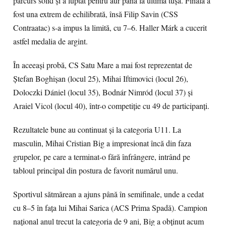
parcurs solid și a luptat pentru aur până la ultima tușă. Finala a
fost una extrem de echilibrată, însă Filip Savin (CSS
Contraatac) s-a impus la limită, cu 7–6. Haller Márk a cucerit
astfel medalia de argint.
În aceeași probă, CS Satu Mare a mai fost reprezentat de
Ștefan Boghișan (locul 25), Mihai Iftimovici (locul 26),
Doloczki Dániel (locul 35), Bodnár Nimród (locul 37) și
Araiel Vicol (locul 40), într-o competiție cu 49 de participanți.
Rezultatele bune au continuat și la categoria U11. La
masculin, Mihai Cristian Big a impresionat încă din faza
grupelor, pe care a terminat-o fără înfrângere, intrând pe
tabloul principal din postura de favorit numărul unu.
Sportivul sătmărean a ajuns până în semifinale, unde a cedat
cu 8–5 în fața lui Mihai Sarica (ACS Prima Spadă). Campion
național anul trecut la categoria de 9 ani, Big a obținut acum