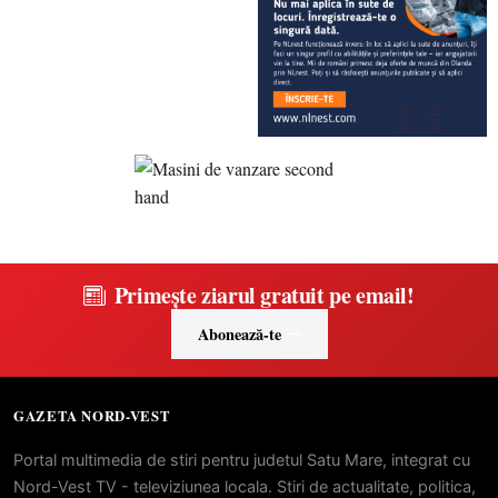
Primește ziarul gratuit pe email!
Abonează-te
GAZETA NORD-VEST
Portal multimedia de stiri pentru judetul Satu Mare, integrat cu
Nord-Vest TV - televiziunea locala. Stiri de actualitate, politica,