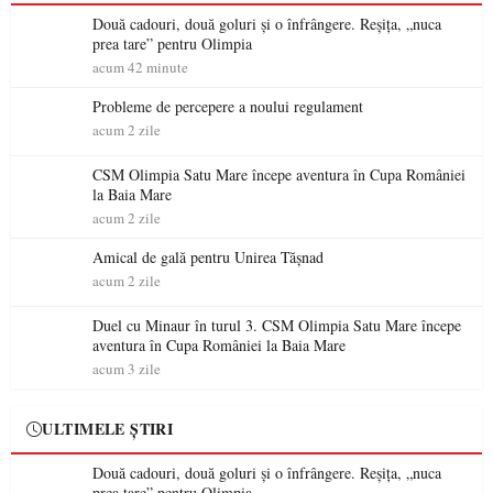
Două cadouri, două goluri și o înfrângere. Reșița, „nuca
prea tare” pentru Olimpia
acum 42 minute
Probleme de percepere a noului regulament
acum 2 zile
CSM Olimpia Satu Mare începe aventura în Cupa României
la Baia Mare
acum 2 zile
Amical de gală pentru Unirea Tășnad
acum 2 zile
Duel cu Minaur în turul 3. CSM Olimpia Satu Mare începe
aventura în Cupa României la Baia Mare
acum 3 zile
ULTIMELE ȘTIRI
Două cadouri, două goluri și o înfrângere. Reșița, „nuca
prea tare” pentru Olimpia