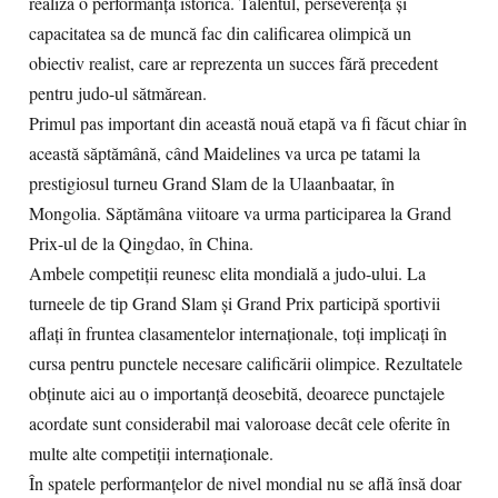
realiza o performanță istorică. Talentul, perseverența și
capacitatea sa de muncă fac din calificarea olimpică un
obiectiv realist, care ar reprezenta un succes fără precedent
pentru judo-ul sătmărean.
Primul pas important din această nouă etapă va fi făcut chiar în
această săptămână, când Maidelines va urca pe tatami la
prestigiosul turneu Grand Slam de la Ulaanbaatar, în
Mongolia. Săptămâna viitoare va urma participarea la Grand
Prix-ul de la Qingdao, în China.
Ambele competiții reunesc elita mondială a judo-ului. La
turneele de tip Grand Slam și Grand Prix participă sportivii
aflați în fruntea clasamentelor internaționale, toți implicați în
cursa pentru punctele necesare calificării olimpice. Rezultatele
obținute aici au o importanță deosebită, deoarece punctajele
acordate sunt considerabil mai valoroase decât cele oferite în
multe alte competiții internaționale.
În spatele performanțelor de nivel mondial nu se află însă doar