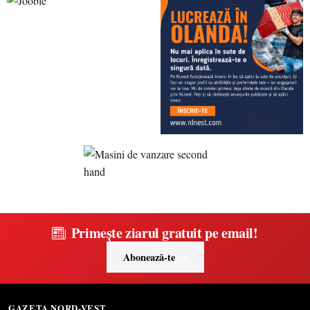
Primește ziarul gratuit pe email!
Abonează-te
GAZETA NORD-VEST