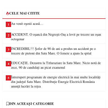
CELE MAI CITITE
Au venit oșenii acasă…
1
ACCIDENT. O oșancă din Negrești-Oaș a lovit pe trecere un oșan
2
octogenar
INCREDIBIL!!! Șofer de 90 de ani a produs un accident pe o
3
trecere de pietoni din Satu Mare. O femeie a ajuns la spital
EDUCAȚIE. Dezastru la Titluraziare în Satu Mare. Nicio notă de
4
zece, 90 de candidați au picat examenul
Întreruperi programate de energie electrică în mai multe localități
5
din județul Satu Mare. Distribuție Energie Electrică România
anunță lucrări la rețea
DIN ACEEAȘI CATEGORIE