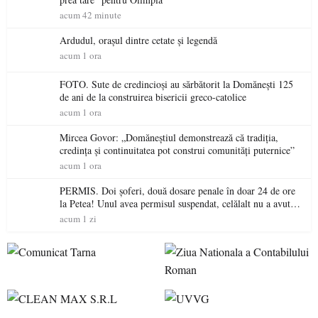
acum 42 minute
Ardudul, orașul dintre cetate și legendă
acum 1 ora
FOTO. Sute de credincioși au sărbătorit la Domănești 125
de ani de la construirea bisericii greco-catolice
acum 1 ora
Mircea Govor: „Domăneștiul demonstrează că tradiția,
credința și continuitatea pot construi comunități puternice”
acum 1 ora
PERMIS. Doi șoferi, două dosare penale în doar 24 de ore
la Petea! Unul avea permisul suspendat, celălalt nu a avut
niciodată permis
acum 1 zi