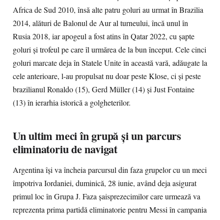
Africa de Sud 2010, însă alte patru goluri au urmat în Brazilia
2014, alături de Balonul de Aur al turneului, încă unul în
Rusia 2018, iar apogeul a fost atins în Qatar 2022, cu șapte
goluri și trofeul pe care îl urmărea de la bun început. Cele cinci
goluri marcate deja în Statele Unite în această vară, adăugate la
cele anterioare, l-au propulsat nu doar peste Klose, ci și peste
brazilianul Ronaldo (15), Gerd Müller (14) și Just Fontaine
(13) în ierarhia istorică a golgheterilor.
Un ultim meci în grupă și un parcurs
eliminatoriu de navigat
Argentina își va încheia parcursul din faza grupelor cu un meci
împotriva Iordaniei, duminică, 28 iunie, având deja asigurat
primul loc în Grupa J. Faza șaisprezecimilor care urmează va
reprezenta prima partidă eliminatorie pentru Messi în campania