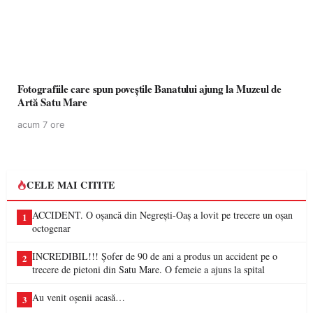
Fotografiile care spun poveștile Banatului ajung la Muzeul de
Artă Satu Mare
acum 7 ore
CELE MAI CITITE
ACCIDENT. O oșancă din Negrești-Oaș a lovit pe trecere un oșan
1
octogenar
INCREDIBIL!!! Șofer de 90 de ani a produs un accident pe o
2
trecere de pietoni din Satu Mare. O femeie a ajuns la spital
Au venit oșenii acasă…
3