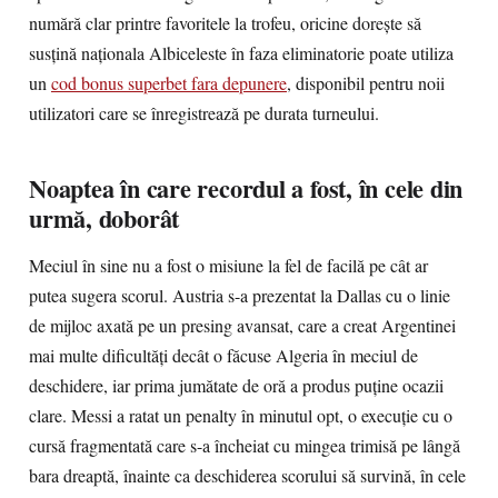
numără clar printre favoritele la trofeu, oricine dorește să
susțină naționala Albiceleste în faza eliminatorie poate utiliza
un
cod bonus superbet fara depunere
, disponibil pentru noii
utilizatori care se înregistrează pe durata turneului.
Noaptea în care recordul a fost, în cele din
urmă, doborât
Meciul în sine nu a fost o misiune la fel de facilă pe cât ar
putea sugera scorul. Austria s-a prezentat la Dallas cu o linie
de mijloc axată pe un presing avansat, care a creat Argentinei
mai multe dificultăți decât o făcuse Algeria în meciul de
deschidere, iar prima jumătate de oră a produs puține ocazii
clare. Messi a ratat un penalty în minutul opt, o execuție cu o
cursă fragmentată care s-a încheiat cu mingea trimisă pe lângă
bara dreaptă, înainte ca deschiderea scorului să survină, în cele