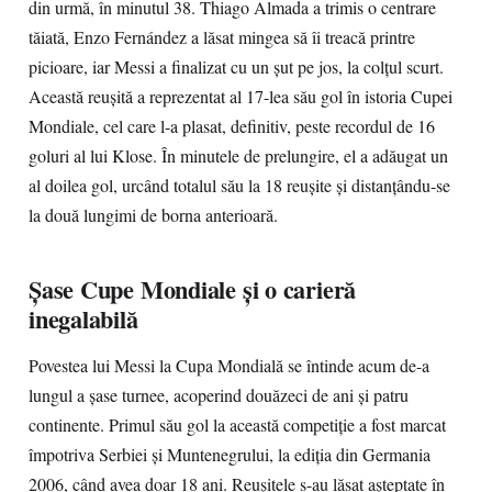
din urmă, în minutul 38. Thiago Almada a trimis o centrare
tăiată, Enzo Fernández a lăsat mingea să îi treacă printre
picioare, iar Messi a finalizat cu un șut pe jos, la colțul scurt.
Această reușită a reprezentat al 17-lea său gol în istoria Cupei
Mondiale, cel care l-a plasat, definitiv, peste recordul de 16
goluri al lui Klose. În minutele de prelungire, el a adăugat un
al doilea gol, urcând totalul său la 18 reușite și distanțându-se
la două lungimi de borna anterioară.
Șase Cupe Mondiale și o carieră
inegalabilă
Povestea lui Messi la Cupa Mondială se întinde acum de-a
lungul a șase turnee, acoperind douăzeci de ani și patru
continente. Primul său gol la această competiție a fost marcat
împotriva Serbiei și Muntenegrului, la ediția din Germania
2006, când avea doar 18 ani. Reușitele s-au lăsat așteptate în