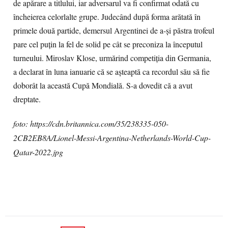
de apărare a titlului, iar adversarul va fi confirmat odată cu
încheierea celorlalte grupe. Judecând după forma arătată în
primele două partide, demersul Argentinei de a-și păstra trofeul
pare cel puțin la fel de solid pe cât se preconiza la începutul
turneului. Miroslav Klose, urmărind competiția din Germania,
a declarat în luna ianuarie că se așteaptă ca recordul său să fie
doborât la această Cupă Mondială. S-a dovedit că a avut
dreptate.
foto: https://cdn.britannica.com/35/238335-050-
2CB2EB8A/Lionel-Messi-Argentina-Netherlands-World-Cup-
Qatar-2022.jpg