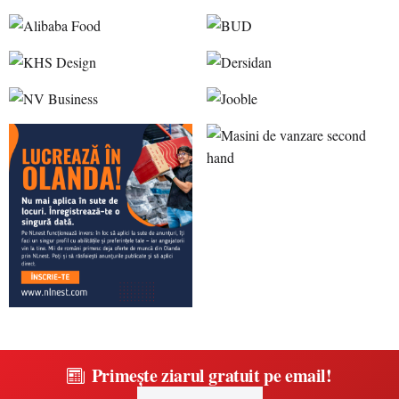
Primește ziarul gratuit pe email!