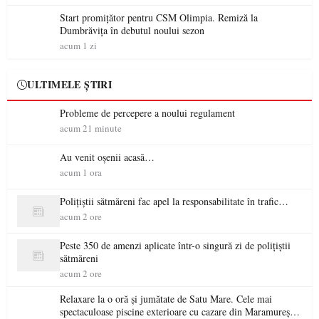
Start promițător pentru CSM Olimpia. Remiză la
Dumbrăvița în debutul noului sezon
acum 1 zi
ULTIMELE ȘTIRI
Probleme de percepere a noului regulament
acum 21 minute
Au venit oșenii acasă…
acum 1 ora
Polițiștii sătmăreni fac apel la responsabilitate în trafic…
acum 2 ore
Peste 350 de amenzi aplicate într-o singură zi de polițiștii
sătmăreni
acum 2 ore
Relaxare la o oră și jumătate de Satu Mare. Cele mai
spectaculoase piscine exterioare cu cazare din Maramureș,