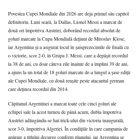
Povestea Cupei Mondiale din 2026 are deja primul său capitol
definitoriu. Luni seară, la Dallas, Lionel Messi a marcat de
două ori împotriva Austriei, doborând recordul absolut de
goluri marcate la Cupa Mondială deținut de Miroslav Klose,
iar Argentina și-a asigurat locul în șaisprezecimile de finală cu
o victorie, scor 2-0, în Grupa J. Messi, care a depășit recordul
la 38 de ani, cu doar câteva zile înainte de a împlini 39 de ani,
a ajuns la un total de 18 goluri marcate de-a lungul a șase ediții
ale Cupei Mondiale, cu două reușite peste atacantul german
care deținea recordul din 2014.
Căpitanul Argentinei a marcat toate cele cinci goluri ale
echipei sale la acest turneu de până acum, dubla împotriva
Austriei adăugându-se hat-trick-ului din victoria inaugurală,
scor 3-0, împotriva Algeriei. În condițiile în care campania de
apărare a titlului decurge conform planului, iar Argentina se