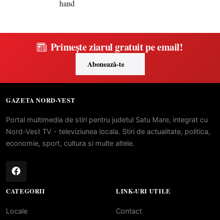
Primește ziarul gratuit pe email!
Abonează-te
GAZETA NORD-VEST
Portal multimedia de stiri pentru judetul Satu Mare, integrat cu
Nord-Vest TV - televiziunea locala. Stiri de actualitate, politica,
economie, sport, cultura si multe altele.
CATEGORII
LINK-URI UTILE
Locale
Contact