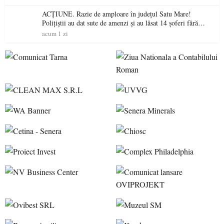
ACȚIUNE. Razie de amploare în județul Satu Mare!
Polițiștii au dat sute de amenzi și au lăsat 14 șoferi fără
permis într-o singură zi
acum 1 zi