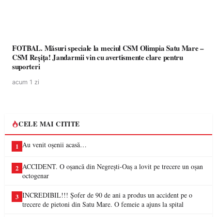
FOTBAL. Măsuri speciale la meciul CSM Olimpia Satu Mare –
CSM Reșița! Jandarmii vin cu avertismente clare pentru
suporteri
acum 1 zi
CELE MAI CITITE
Au venit oșenii acasă…
1
ACCIDENT. O oșancă din Negrești-Oaș a lovit pe trecere un oșan
2
octogenar
INCREDIBIL!!! Șofer de 90 de ani a produs un accident pe o
3
trecere de pietoni din Satu Mare. O femeie a ajuns la spital