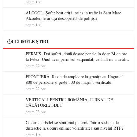
permis într-o singură zi
acum 1 zi
ALCOOL. Șofer beat criță, prins în trafic la Satu Mare!
Alcoolemie uriașă descoperită de polițiști
acum 1 zi
ULTIMELE ȘTIRI
PERMIS. Doi șoferi, două dosare penale în doar 24 de ore
la Petea! Unul avea permisul suspendat, celălalt nu a avut
niciodată permis
acum 22 ore
FRONTIERĂ. Razie de amploare la granița cu Ungaria!
800 de persoane și peste 300 de mașini, verificate
acum 22 ore
VERTICALI PENTRU ROMÂNIA: JURNAL DE
CĂLĂTORIE FIJET
acum 23 ore
Ce caracteristici se simt mai puternic într-o sesiune de
distracție la sloturi online: volatilitatea sau nivelul RTP?
acum 1 zi