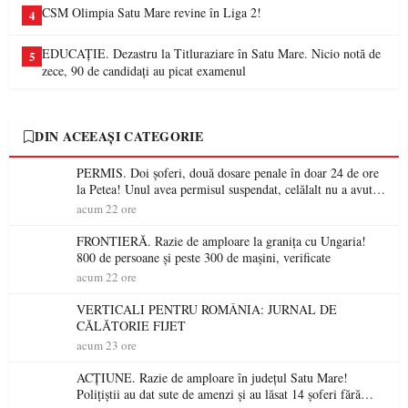
CSM Olimpia Satu Mare revine în Liga 2!
4
EDUCAȚIE. Dezastru la Titluraziare în Satu Mare. Nicio notă de
5
zece, 90 de candidați au picat examenul
DIN ACEEAȘI CATEGORIE
PERMIS. Doi șoferi, două dosare penale în doar 24 de ore
la Petea! Unul avea permisul suspendat, celălalt nu a avut
niciodată permis
acum 22 ore
FRONTIERĂ. Razie de amploare la granița cu Ungaria!
800 de persoane și peste 300 de mașini, verificate
acum 22 ore
VERTICALI PENTRU ROMÂNIA: JURNAL DE
CĂLĂTORIE FIJET
acum 23 ore
ACȚIUNE. Razie de amploare în județul Satu Mare!
Polițiștii au dat sute de amenzi și au lăsat 14 șoferi fără