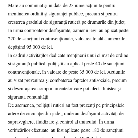
Mare au continuat și în data de 23 iunie acțiunile pentru
menținerea ordinii și siguranței publice, precum și pentru
creșterea gradului de siguranță rutieră pe drumurile din județ.
În urma controalelor desfășurate, oamenii legii au aplicat peste
220 de sancțiuni contravenționale, valoarea totală a amenzilor
depășind 95.000 de lei.
În cadrul activităților dedicate menținerii unui climat de ordine
și siguranță publică, polițiștii au aplicat peste 40 de sancțiuni
contravenționale, în valoare de peste 35.000 de lei. Acțiunile
au vizat prevenirea și combaterea faptelor antisociale, precum
și descurajarea comportamentelor care pot afecta liniștea și
siguranța comunității.
De asemenea, polițiștii rutieri au fost prezenți pe principalele
artere de circulație din județ, unde au desfășurat activități de
supraveghere, fluidizare și control al traficului. În urma
verificărilor efectuate, au fost aplicate peste 180 de sancțiuni