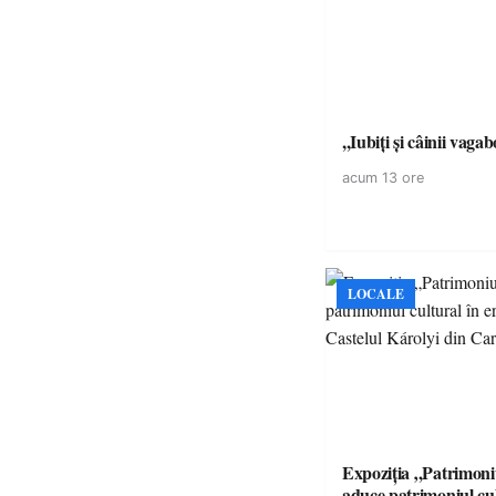
,,Iubiți și câinii vagab
acum 13 ore
LOCALE
Expoziția „Patrimon
aduce patrimoniul cul