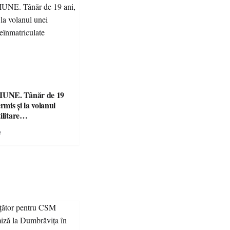
UNE. Tânăr de 19
rmis și la volanul
ilitare
ulate
e