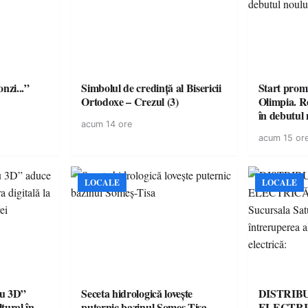
onzi...”
Simbolul de credinţă al Bisericii
Start prom
Ortodoxe – Crezul (3)
Olimpia. R
în debutul 
acum 14 ore
acum 15 or
LOCALE
LOCALE
iu 3D”
Seceta hidrologică lovește
DISTRIB
tural în
puternic bazinul Someș-Tisa
ELECTRI