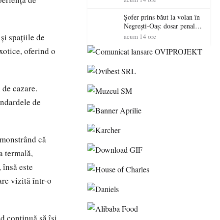
sătmăreni
Șofer prins băut la volan în
Negrești-Oaș: dosar penal
după un control al
și spațiile de
acum 14 ore
polițiștilor
xotice, oferind o
l de cazare.
tandardele de
emonstrând că
a termală,
 însă este
re vizită într-o
ad continuă să își