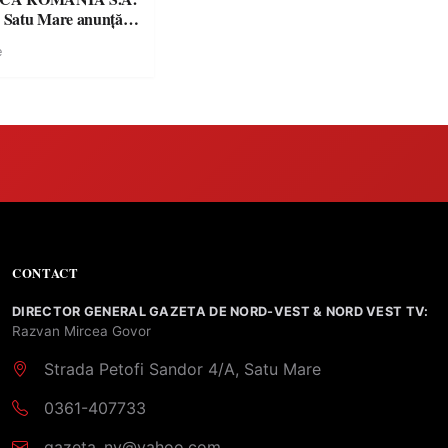
a Satu Mare anunţă
a alimentării cu
e
trică:
CONTACT
DIRECTOR GENERAL GAZETA DE NORD-VEST & NORD VEST TV:
Razvan Mircea Govor
Strada Petofi Sandor 4/A, Satu Mare
0361-407733
gazeta_nv@yahoo.com