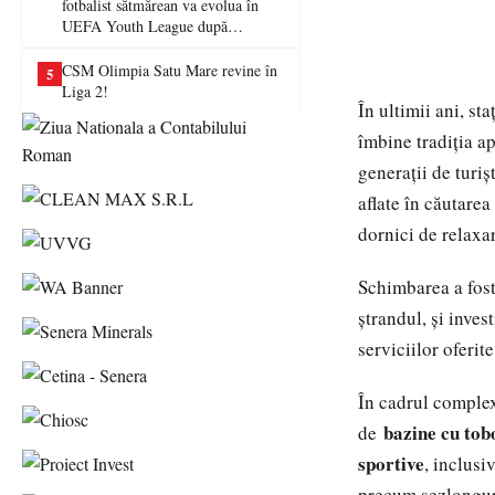
fotbalist sătmărean va evolua în
UEFA Youth League după
transferul la Farul Constanța
CSM Olimpia Satu Mare revine în
5
Liga 2!
În ultimii ani, st
îmbine tradiția ap
generații de turiș
aflate în căutarea
dornici de relaxa
Schimbarea a fost
ștrandul, și invest
serviciilor oferite
În cadrul complex
bazine cu tob
de
sportive
, inclusi
precum șezlonguri