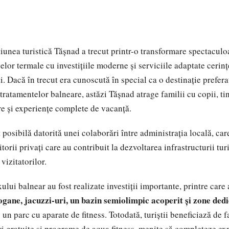
ațiunea turistică Tășnad a trecut printr-o transformare spectaculo
elor termale cu investițiile moderne și serviciile adaptate cerinț
ti. Dacă în trecut era cunoscută în special ca o destinație prefer
 tratamentelor balneare, astăzi Tășnad atrage familii cu copii, tine
re și experiențe complete de vacanță.
 posibilă datorită unei colaborări între administrația locală, ca
itorii privați care au contribuit la dezvoltarea infrastructurii turi
 vizitatorilor.
ului balnear au fost realizate investiții importante, printre car
ogane, jacuzzi-uri, un bazin semiolimpic acoperit și zone dedi
v un parc cu aparate de fitness. Totodată, turiștii beneficiază de 
 gratuite și programe de aqua fitness, menite să completeze ex