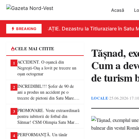
Acasă
Lo
EDUCAȚIE. Dezastru la Titluraziare în Satu Mar
BREAKING
Tășnad, exe
CELE MAI CITITE
Cum a deven
ACCIDENT. O oșancă din
1
Negrești-Oaș a lovit pe trecere un
de turism 
oșan octogenar
INCREDIBIL!!! Șofer de 90 de
2
ani a produs un accident pe o
trecere de pietoni din Satu Mare. O
LOCALE
25.06.2026 17:1
•
femeie a ajuns la spital
PROMOVARE. Veste extraordinară
3
pentru iubitorii de fotbal din
Sătmar! CSM Olimpia Satu Mare
va juca în Liga a II-a
PERFORMANȚĂ. Un tânăr
4