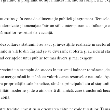
u extins și în zona de alimentație publică și agrement. Terasele 
modernizate și amenajate într-un stil contemporan, cu influențe e
că marilor resorturi de vacanță.
 dezvoltarea stațiunii l-au avut și investițiile realizate în sectoru
nile și vilele din Tășnad și-au diversificat oferta și au ridicat s
nd cerințelor unui public tot mai divers și mai exigent.
eprezintă un exemplu de succes în turismul balnear românesc, d
e merge mână în mână cu valorificarea resurselor naturale. Ap
 proprietățile sale benefice, rămâne principalul atu al stațiunii,
ilități moderne și de o atmosferă dinamică, care transformă fieca
abilă.
tre tradiție, investiții și orientarea către nevoile turiștilor, Tășn