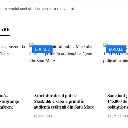
, exemplul unei stațiuni care s-a reinventat...
LARE
LOCALE
LOCALE
amás,
Administratorul public
Sancțiuni ș
ste granițe
Maskulik Csaba a primit în
145.000 de 
ătmărene”
audiență cetățenii din Satu Mare
polițiștilor
acum 1 ora
acum 14 or