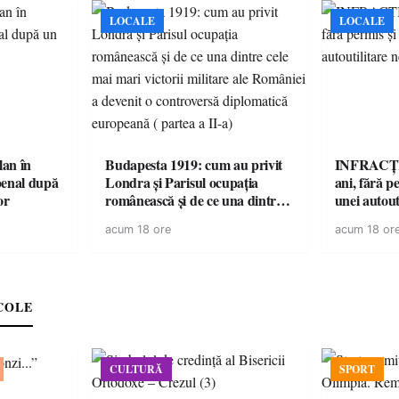
LOCALE
LOCALE
lan în
Budapesta 1919: cum au privit
INFRACȚI
penal după
Londra și Parisul ocupația
ani, fără pe
or
românească și de ce una dintre
unei autout
cele mai mari victorii militare ale
neînmatric
acum 18 ore
acum 18 or
României a devenit o
controversă diplomatică
europeană ( partea a II-a)
COLE
CULTURĂ
SPORT