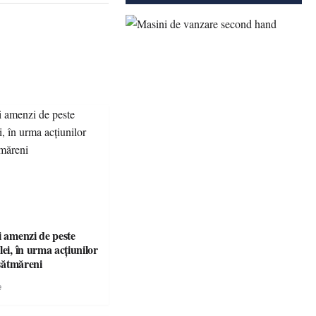
i amenzi de peste
lei, în urma acțiunilor
 sătmăreni
e