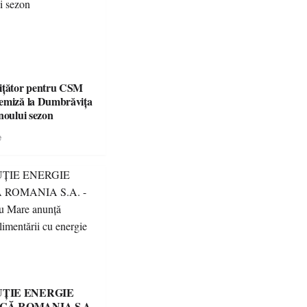
ițător pentru CSM
emiză la Dumbrăvița
noului sezon
e
UȚIE ENERGIE
CĂ ROMANIA S.A.