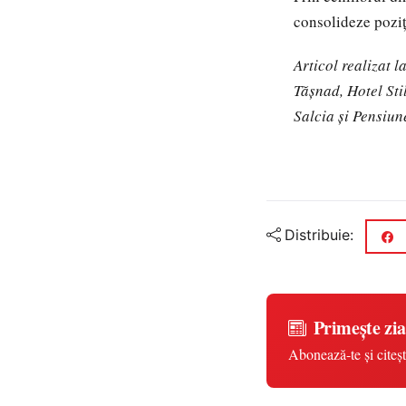
consolideze poziți
Articol realizat 
Tășnad, Hotel Sti
Salcia și Pensiu
Distribuie:
Primește zia
Abonează-te și citeșt