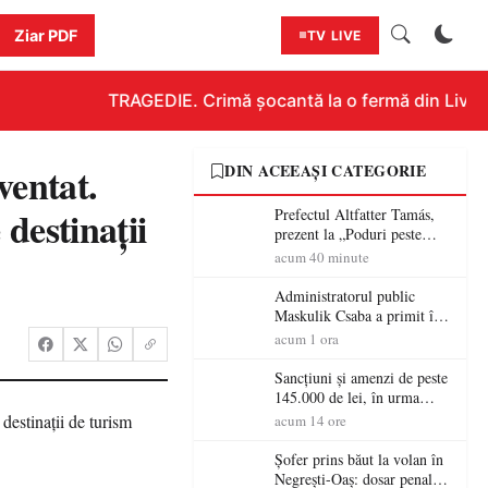
Ziar PDF
TV LIVE
TRAGEDIE. Crimă șocantă la o fermă din Livada!!
ventat.
DIN ACEEAȘI CATEGORIE
destinații
Prefectul Altfatter Tamás,
prezent la „Poduri peste
granițe – Zilele Diasporei
acum 40 minute
Sătmărene”
Administratorul public
Maskulik Csaba a primit în
audiență cetățenii din Satu
acum 1 ora
Mare
Sancțiuni și amenzi de peste
145.000 de lei, în urma
acțiunilor polițiștilor
acum 14 ore
sătmăreni
Șofer prins băut la volan în
Negrești-Oaș: dosar penal