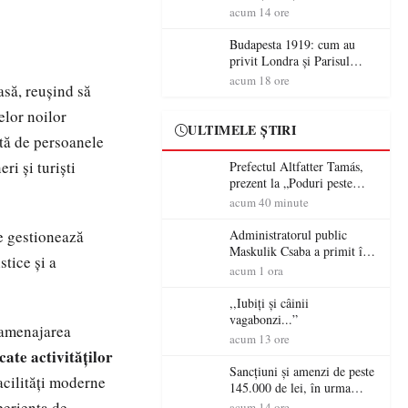
după un control al
acum 14 ore
polițiștilor
Budapesta 1919: cum au
privit Londra și Parisul
ocupația românească și de ce
acum 18 ore
asă, reușind să
una dintre cele mai mari
victorii militare ale
elor noilor
României a devenit o
ULTIMELE ȘTIRI
ată de persoanele
controversă diplomatică
europeană ( partea a II-a)
ri și turiști
Prefectul Altfatter Tamás,
prezent la „Poduri peste
granițe – Zilele Diasporei
acum 40 minute
Sătmărene”
re gestionează
Administratorul public
Maskulik Csaba a primit în
stice și a
audiență cetățenii din Satu
acum 1 ora
Mare
,,Iubiți și câinii
vagabonzi...”
e amenajarea
acum 13 ore
cate activităților
Sancțiuni și amenzi de peste
facilități moderne
145.000 de lei, în urma
acțiunilor polițiștilor
periența de
acum 14 ore