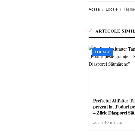
Acasa
Locale
Tășnad
ARTICOLE SIMI
LOCALE
Prefectul Altfatter T
prezent la „Poduri pe
– Zilele Diasporei S
acum 40 minute