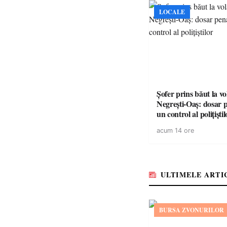
LOCALE
Șofer prins băut la vo
Negrești-Oaș: dosar 
un control al polițiștil
acum 14 ore
ULTIMELE ARTI
BURSA ZVONURILOR