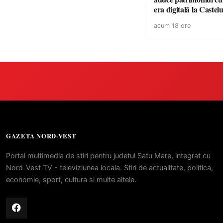
era digitală la Castel
din Carei
acum 18 ore
GAZETA NORD-VEST
Portal multimedia de stiri pentru judetul Satu Mare, integrat cu
Nord-Vest TV - televiziunea locala. Stiri de actualitate, politica,
economie, sport, cultura si multe altele.