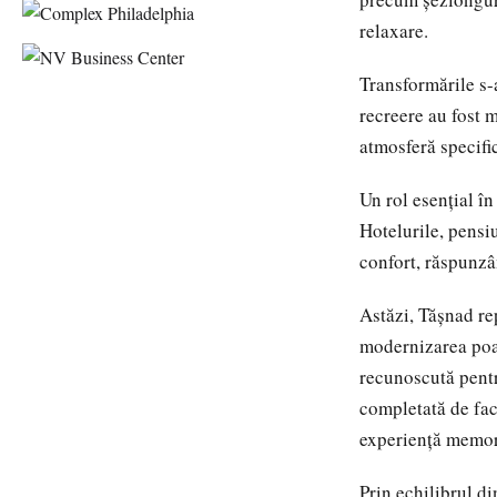
relaxare.
Transformările s-a
recreere au fost 
atmosferă specifi
Un rol esențial în
Hotelurile, pensiu
confort, răspunzâ
Astăzi, Tășnad r
modernizarea poat
recunoscută pentru
completată de fac
experiență memor
Prin echilibrul din