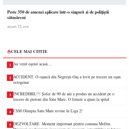
Peste 350 de amenzi aplicate într-o singură zi de polițiștii
sătmăreni
acum 13 ore
CELE MAI CITITE
Au venit oșenii acasă…
1
ACCIDENT. O oșancă din Negrești-Oaș a lovit pe trecere un oșan
2
octogenar
INCREDIBIL!!! Șofer de 90 de ani a produs un accident pe o
3
trecere de pietoni din Satu Mare. O femeie a ajuns la spital
CSM Olimpia Satu Mare revine în Liga 2!
4
DEZVOLTARE. Moment important pentru comuna Moftin.
5