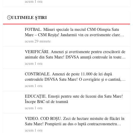
pentru a salva o pădure de la dezastru
acum 1 ora
ULTIMELE ȘTIRI
FOTBAL. Măsuri speciale la meciul CSM Olimpia Satu
Mare – CSM Reșița! Jandarmii vin cu avertismente clare
pentru suporteri
acum 29 minute
VERIFICĂRI. Amenzi și avertismente pentru crescătorii de
animale din Satu Mare! DSVSA anunță controale în toate
gospodăriile și face apel la respectarea legii
acum 1 ora
CONTROALE. Amenzi de peste 11.000 de lei după
controalele DSVSA Satu Mare! O covrigărie și o cantină,
sancționate pentru nereguli
acum 1 ora
EDUCAȚIE. Emoții pentru sute de liceeni din Satu Mare!
Începe BAC-ul de toamnă
acum 1 ora
VIDEO. COD ROȘU. Zeci de hectare mistuite de flăcări în
Satu Mare! Pompierii au dus o luptă contracronometru
pentru a salva o pădure de la dezastru
acum 1 ora