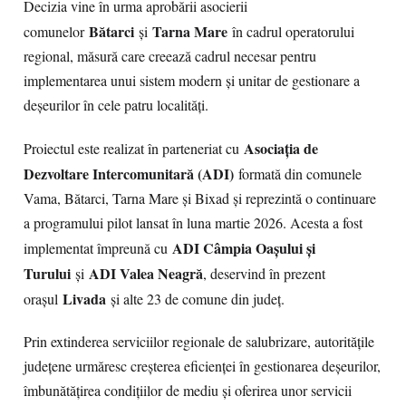
Decizia vine în urma aprobării asocierii
Bătarci
Tarna Mare
comunelor
și
în cadrul operatorului
regional, măsură care creează cadrul necesar pentru
implementarea unui sistem modern și unitar de gestionare a
deșeurilor în cele patru localități.
Asociația de
Proiectul este realizat în parteneriat cu
Dezvoltare Intercomunitară (ADI)
formată din comunele
Vama, Bătarci, Tarna Mare și Bixad și reprezintă o continuare
a programului pilot lansat în luna martie 2026. Acesta a fost
ADI Câmpia Oașului și
implementat împreună cu
Turului
ADI Valea Neagră
și
, deservind în prezent
Livada
orașul
și alte 23 de comune din județ.
Prin extinderea serviciilor regionale de salubrizare, autoritățile
județene urmăresc creșterea eficienței în gestionarea deșeurilor,
îmbunătățirea condițiilor de mediu și oferirea unor servicii