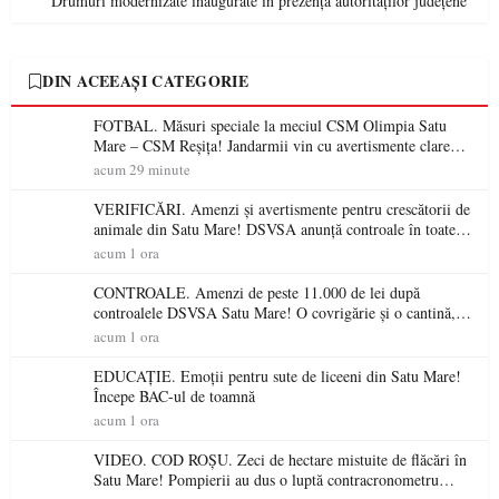
Drumuri modernizate inaugurate în prezența autorităților județene
DIN ACEEAȘI CATEGORIE
FOTBAL. Măsuri speciale la meciul CSM Olimpia Satu
Mare – CSM Reșița! Jandarmii vin cu avertismente clare
pentru suporteri
acum 29 minute
VERIFICĂRI. Amenzi și avertismente pentru crescătorii de
animale din Satu Mare! DSVSA anunță controale în toate
gospodăriile și face apel la respectarea legii
acum 1 ora
CONTROALE. Amenzi de peste 11.000 de lei după
controalele DSVSA Satu Mare! O covrigărie și o cantină,
sancționate pentru nereguli
acum 1 ora
EDUCAȚIE. Emoții pentru sute de liceeni din Satu Mare!
Începe BAC-ul de toamnă
acum 1 ora
VIDEO. COD ROȘU. Zeci de hectare mistuite de flăcări în
Satu Mare! Pompierii au dus o luptă contracronometru