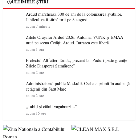
ULTIMELE ȘTIRI
Ardud marchează 300 de ani de la colonizarea șvabilor.
Jubileul va fi sărbătorit pe 8 august
acum 7 minute
Zilele Orașului Ardud 2026: Antonia, VUNK și EMAA
urcă pe scena Cetății Ardud. Intrarea este liberă
acum 1 ora
Prefectul Altfatter Tamás, prezent la „Poduri peste granițe –
Zilele Diasporei Sătmărene”
acum 2 ore
Administratorul public Maskulik Csaba a primit în audiență
cetățenii din Satu Mare
acum 2 ore
,,Iubiți și câinii vagabonzi...”
acum 15 ore