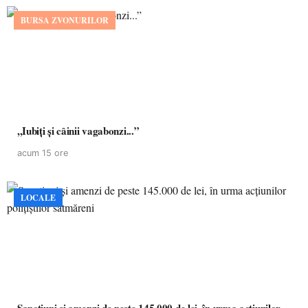
BURSA ZVONURILOR
,,Iubiți și câinii vagabonzi...”
acum 15 ore
LOCALE