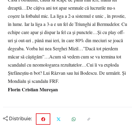
dreaptă…De câțiva ani tot apar semnale că lucrurile nu-s
coșere la fotbalul mic. La liga a 2-a sistemul e unic , în prostie,
în lume. Iar la liga a 3-a e un fel de Triunghi al Bermudelor. Cu
echipe care apar și dispar la fel ca și punctele…Și cu play off-
uri și out-uri , până mai ieri, în care 80% din meciuri se joacă
degeaba. Vorba lui nea Serghei Mizil…”Dacă tot pierdem
măcar să câștigăm”…Acum să vedem cum se va termina tot
scandalul cu neomologarea rezultatelor…Cui îi va exploda
Ștefăneștiu-n bot? Lui Răzvan sau lui Bodescu. De urmărit. Și
Mondialu și scandalu FRF.
Florin Cristian Mureșan
Distribuie: