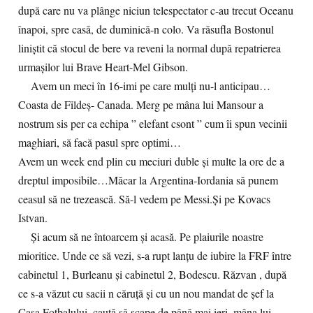
după care nu va plânge niciun telespectator c-au trecut Oceanu
înapoi, spre casă, de duminică-n colo. Va răsufla Bostonul
liniștit că stocul de bere va reveni la normal după repatrierea
urmașilor lui Brave Heart-Mel Gibson.
Avem un meci în 16-imi pe care mulți nu-l anticipau…
Coasta de Fildeș- Canada. Merg pe mâna lui Mansour a
nostrum sis per ca echipa ” elefant csont ” cum îi spun vecinii
maghiari, să facă pasul spre optimi…
Avem un week end plin cu meciuri duble și multe la ore de a
dreptul imposibile…Măcar la Argentina-Iordania să punem
ceasul să ne trezească. Să-l vedem pe Messi.Și pe Kovacs
Istvan.
Și acum să ne întoarcem și acasă. Pe plaiurile noastre
mioritice. Unde ce să vezi, s-a rupt lanțu de iubire la FRF între
cabinetul 1, Burleanu și cabinetul 2, Bodescu. Răzvan , după
ce s-a văzut cu sacii n căruță și cu un nou mandat de șef la
Casa Fotbalului, caută să scape de până mai ieri, mâna lui