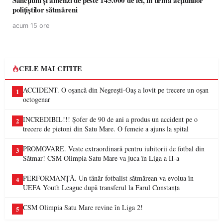
Sancțiuni și amenzi de peste 145.000 de lei, în urma acțiunilor
polițiștilor sătmăreni
acum 15 ore
CELE MAI CITITE
ACCIDENT. O oșancă din Negrești-Oaș a lovit pe trecere un oșan
1
octogenar
INCREDIBIL!!! Șofer de 90 de ani a produs un accident pe o
2
trecere de pietoni din Satu Mare. O femeie a ajuns la spital
PROMOVARE. Veste extraordinară pentru iubitorii de fotbal din
3
Sătmar! CSM Olimpia Satu Mare va juca în Liga a II-a
PERFORMANȚĂ. Un tânăr fotbalist sătmărean va evolua în
4
UEFA Youth League după transferul la Farul Constanța
CSM Olimpia Satu Mare revine în Liga 2!
5