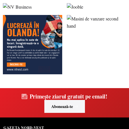
Primește ziarul gratuit pe email!
Abonează-te
GAZETA NORD-VEST