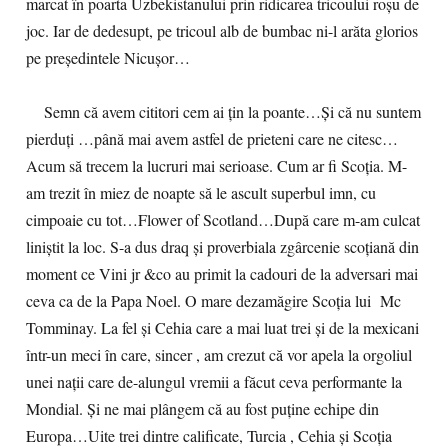
marcat în poarta Uzbekistanului prin ridicarea tricoului roșu de
joc. Iar de dedesupt, pe tricoul alb de bumbac ni-l arăta glorios
pe președintele Nicușor…
Semn că avem cititori cem ai țin la poante…Și că nu suntem
pierduți …până mai avem astfel de prieteni care ne citesc…
Acum să trecem la lucruri mai serioase. Cum ar fi Scoția. M-
am trezit în miez de noapte să le ascult superbul imn, cu
cimpoaie cu tot…Flower of Scotland…După care m-am culcat
liniștit la loc. S-a dus draq și proverbiala zgârcenie scoțiană din
moment ce Vini jr &co au primit la cadouri de la adversari mai
ceva ca de la Papa Noel. O mare dezamăgire Scoția lui Mc
Tomminay. La fel și Cehia care a mai luat trei și de la mexicani
într-un meci în care, sincer , am crezut că vor apela la orgoliul
unei nații care de-alungul vremii a făcut ceva performante la
Mondial. Și ne mai plângem că au fost puține echipe din
Europa…Uite trei dintre calificate, Turcia , Cehia și Scoția