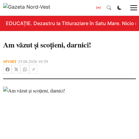
EDUCAȚIE. Dezastru la Titluraziare în Satu Mare. Nicio n
Am văzut și scoțieni, darnici!
SPORT
25.06.2026 19:59
•