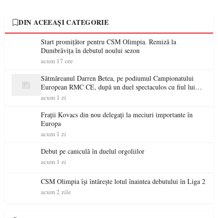
DIN ACEEAȘI CATEGORIE
Start promițător pentru CSM Olimpia. Remiză la
Dumbrăvița în debutul noului sezon
acum 17 ore
Sătmăreanul Darren Betea, pe podiumul Campionatului
European RMC CE, după un duel spectaculos cu fiul lui
Kimi Räikkönen
acum 1 zi
Frații Kovacs din nou delegați la meciuri importante în
Europa
acum 1 zi
Debut pe caniculă în duelul orgoliilor
acum 1 zi
CSM Olimpia își întărește lotul înaintea debutului în Liga 2
acum 2 zile