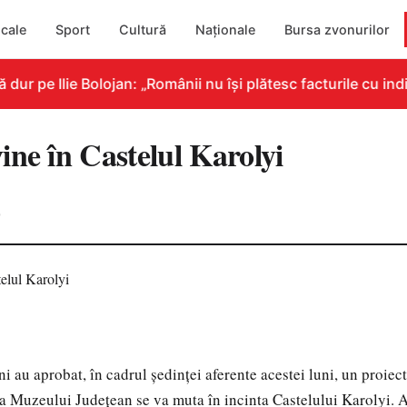
cale
Sport
Cultură
Naționale
Bursa zvonurilor
 pe Ilie Bolojan: „Românii nu își plătesc facturile cu indic
ine în Castelul Karolyi
0
ni au aprobat, în cadrul şedinţei aferente acestei luni, un proiec
 a Muzeului Judeţean se va muta în incinta Castelului Karolyi. As