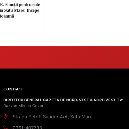
 Emoții pentru sute
din Satu Mare! Începe
 toamnă
CONTACT
DIRECTOR GENERAL GAZETA DE NORD-VEST & NORD VEST TV:
Razvan Mircea Govor
Strada Petofi Sandor 4/A, Satu Mare
0361-407733