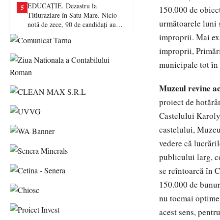
EDUCAȚIE. Dezastru la
5
150.000 de obiecte
Titluraziare în Satu Mare. Nicio
următoarele luni s
notă de zece, 90 de candidați au
picat examenul
improprii. Mai exa
improprii, Primări
municipale tot în
Muzeul revine a
proiect de hotărâ
Castelului Karoly
castelului, Muzeu
vedere că lucrările
publicului larg, 
se reîntoarcă în C
150.000 de bunuri
nu tocmai optime.
acest sens, pentru