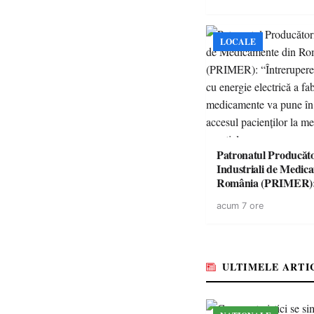
singură zi
LOCALE
Patronatul Producăto
Industriali de Medic
România (PRIMER)
“Întreruperea aliment
acum 7 ore
energie electrică a fab
medicamente va pune 
accesul pacienților la
medicamente esențial
ULTIMELE ARTI