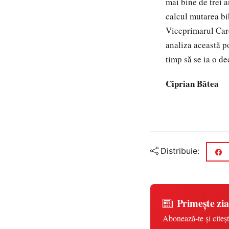
mai bine de trei a
calcul mutarea bib
Viceprimarul Care
analiza această p
timp să se ia o de
Ciprian Bâtea
Distribuie:
Primește zia
Abonează-te și citeșt