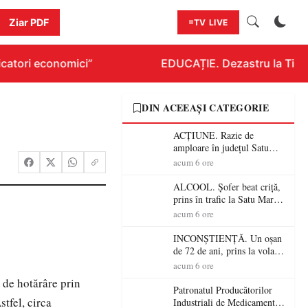
Ziar PDF
TV LIVE
atori economici”
EDUCAȚIE. Dezastru la Titlura
DIN ACEEAȘI CATEGORIE
ACȚIUNE. Razie de
amploare în județul Satu
Mare! Polițiștii au dat sute
acum 6 ore
de amenzi și au lăsat 14
șoferi fără permis într-o
ALCOOL. Șofer beat criță,
singură zi
prins în trafic la Satu Mare!
Alcoolemie uriașă
acum 6 ore
descoperită de polițiști
INCONȘTIENȚĂ. Un oșan
de 72 de ani, prins la volan
fără permis! Polițiștii l-au
acum 6 ore
cadorosit cu un dosar penal
t de hotărâre prin
Patronatul Producătorilor
tfel, circa
Industriali de Medicamente