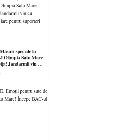
suri speciale la
M Olimpia Satu Mare
ța! Jandarmii vin cu
e clare pentru
e