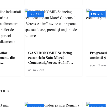
LOCALE
LOCALE
rilor
GASTRONOMIE Se încing
Programul
amente din
ceaunele la Satu Mare!
continuă și
:
Concursul „Veress Ádám”
acum 7 ore
ării cu
revine cu preparate
acum 7 ore
ricilor de
spectaculoase, premii și un jurat
în pericol
de renume
e
COLE