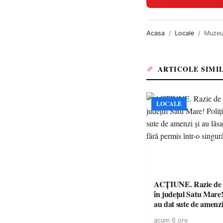
Acasa
Locale
Muzeul
ARTICOLE SIMI
LOCALE
ACȚIUNE. Razie de 
în județul Satu Mare! P
au dat sute de amenzi 
14 șoferi fără permis 
acum 6 ore