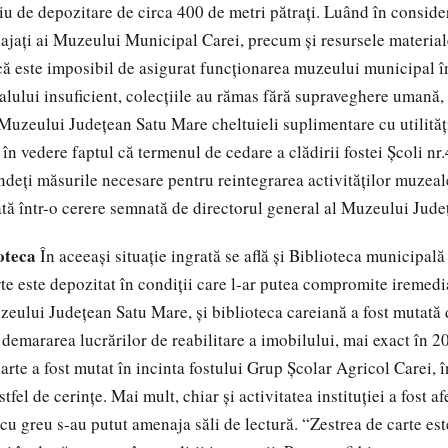
iu de depozitare de circa 400 de metri pătraţi. Luând în consid
gajaţi ai Muzeului Municipal Carei, precum şi resursele material
că este imposibil de asigurat funcţionarea muzeului municipal în
lului insuficient, colecţiile au rămas fără supraveghere umană, 
 Muzeului Judeţean Satu Mare cheltuieli suplimentare cu utilităţi
în vedere faptul că termenul de cedare a clădirii fostei Şcoli nr.
ndeţi măsurile necesare pentru reintegrarea activităţilor muzeal
rată într-o cerere semnată de directorul general al Muzeului Jude
oteca
În aceeaşi situaţie ingrată se află şi Biblioteca municipală 
te este depozitat în condiţii care l-ar putea compromite iremedia
zeului Judeţean Satu Mare, şi biblioteca careiană a fost mutată 
 demararea lucrărilor de reabilitare a imobilului, mai exact în 2
arte a fost mutat în incinta fostului Grup Şcolar Agricol Carei, î
fel de cerinţe. Mai mult, chiar şi activitatea instituţiei a fost af
 cu greu s-au putut amenaja săli de lectură. “Zestrea de carte es