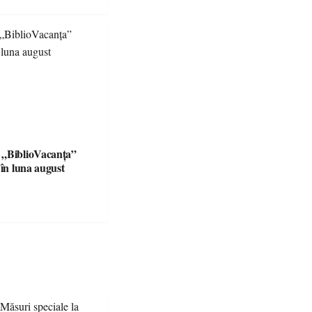
 „BiblioVacanța”
 în luna august