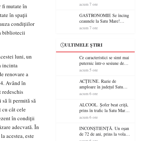
din România (PRIMER):
acum 7 ore
 fi mutate în
“Întreruperea alimentării cu
ate în spaţii
energie electrică a fabricilor
GASTRONOMIE Se încing
de medicamente va pune în
ceaunele la Satu Mare!
auza condiţiilor
pericol accesul pacienților la
Concursul „Veress Ádám”
acum 7 ore
medicamente esențiale
 bibliotecii
revine cu preparate
spectaculoase, premii și un
jurat de renume
ULTIMELE ȘTIRI
cestei luni, un
Ce caracteristici se simt mai
puternic într-o sesiune de
n incinta
distracție la sloturi online:
acum 5 ore
 de renovare a
volatilitatea sau nivelul
RTP?
ACȚIUNE. Razie de
.4. Având în
amploare în județul Satu
st redeschis
Mare! Polițiștii au dat sute
acum 6 ore
de amenzi și au lăsat 14
 să îi permită să
șoferi fără permis într-o
ALCOOL. Șofer beat criță,
 cu cât cele
singură zi
prins în trafic la Satu Mare!
Alcoolemie uriașă
acum 6 ore
zent în condiţii
descoperită de polițiști
izare adecvată. În
INCONȘTIENȚĂ. Un oșan
de 72 de ani, prins la volan
 la acestea, este
fără permis! Polițiștii l-au
acum 6 ore