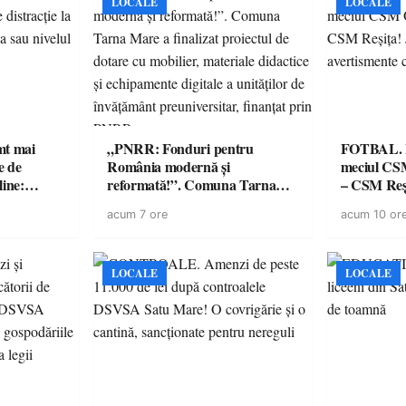
LOCALE
LOCALE
imt mai
„PNRR: Fonduri pentru
FOTBAL. Mă
e de
România modernă și
meciul CS
line:
reformată!”. Comuna Tarna
– CSM Reși
lul RTP?
Mare a finalizat proiectul de
avertisment
acum 7 ore
acum 10 or
dotare cu mobilier, materiale
suporteri
didactice și echipamente digitale
a unităților de învățământ
preuniversitar, finanțat prin
LOCALE
LOCALE
PNRR