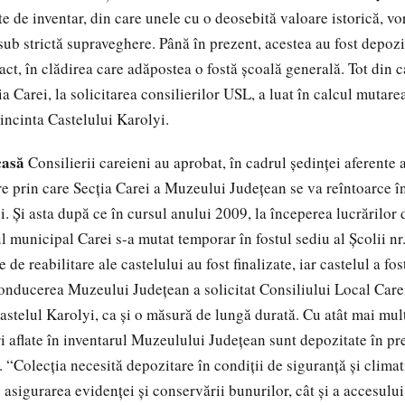
 de inventar, din care unele cu o deosebită valoare istorică, vor
ub strictă supraveghere. Până în prezent, acestea au fost depozit
ct, în clădirea care adăpostea o fostă şcoală generală. Tot din c
a Carei, la solicitarea consilierilor USL, a luat în calcul mutarea
 incinta Castelului Karolyi.
casă
Consilierii careieni au aprobat, în cadrul şedinţei aferente a
re prin care Secţia Carei a Muzeului Judeţean se va reîntoarce î
i. Şi asta după ce în cursul anului 2009, la începerea lucrărilor
l municipal Carei s-a mutat temporar în fostul sediu al Şcolii nr
 de reabilitare ale castelului au fost finalizate, iar castelul a fo
conducerea Muzeului Judeţean a solicitat Consiliului Local Carei
astelul Karolyi, ca şi o măsură de lungă durată. Cu atât mai mult
 aflate în inventarul Muzeulului Judeţean sunt depozitate în pre
 “Colecţia necesită depozitare în condiţii de siguranţă şi climat
 asigurarea evidenţei şi conservării bunurilor, cât şi a accesului