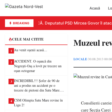
Acasă
Lo
REPLICĂ. Deputatul PSD Mircea Govor îl atacă dur
BREAKING
Muzeul rev
CELE MAI CITITE
Au venit oșenii acasă…
1
LOCALE
30.08.2013 00:0
•
ACCIDENT. O oșancă din
2
Negrești-Oaș a lovit pe trecere un
oșan octogenar
INCREDIBIL!!! Șofer de 90 de
3
ani a produs un accident pe o
trecere de pietoni din Satu Mare. O
femeie a ajuns la spital
CSM Olimpia Satu Mare revine în
4
Consilierii careie
Liga 2!
care Secţia Carei