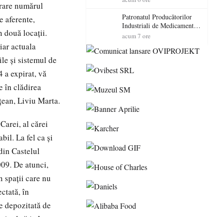
erare numărul
cadorosit cu un dosar penal
Patronatul Producătorilor
e aferente,
Industriali de Medicamente
 două locaţii.
din România (PRIMER):
acum 7 ore
“Întreruperea alimentării cu
iar actuala
energie electrică a fabricilor
le şi sistemul de
de medicamente va pune în
pericol accesul pacienților la
4 a expirat, vă
medicamente esențiale
e în clădirea
ţean, Liviu Marta.
Carei, al cărei
bil. La fel ca şi
din Castelul
009. De atunci,
n spaţii care nu
ectată, în
te depozitată de