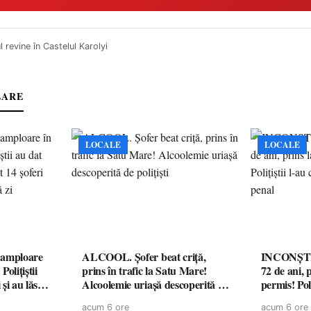
 revine în Castelul Karolyi
LARE
LOCALE
LOCALE
amploare
ALCOOL. Șofer beat criță,
INCONȘTI
olițiștii
prins în trafic la Satu Mare!
72 de ani, 
și au lăsat
Alcoolemie uriașă descoperită de
permis! Poli
într-o
polițiști
cu un dosa
acum 6 ore
acum 6 ore