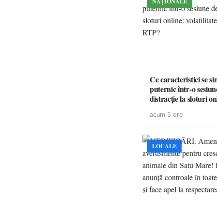
NAȚIONALE
Ce caracteristici se s
puternic într-o sesiun
distracție la sloturi on
volatilitatea sau nive
acum 5 ore
LOCALE