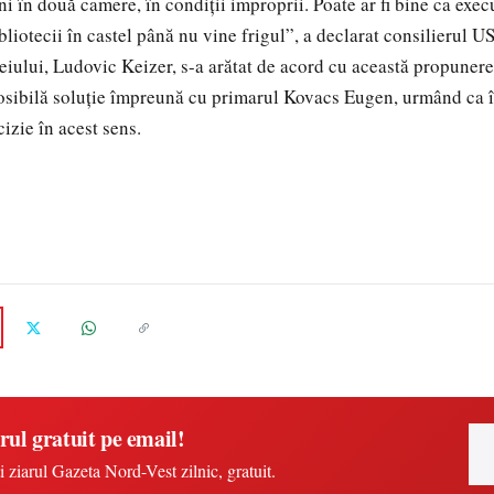
ni în două camere, în condiţii improprii. Poate ar fi bine ca execu
liotecii în castel până nu vine frigul”, a declarat consilierul US
iului, Ludovic Keizer, s-a arătat de acord cu această propunere
osibilă soluţie împreună cu primarul Kovacs Eugen, urmând ca î
cizie în acest sens.
rul gratuit pe email!
i ziarul Gazeta Nord-Vest zilnic, gratuit.