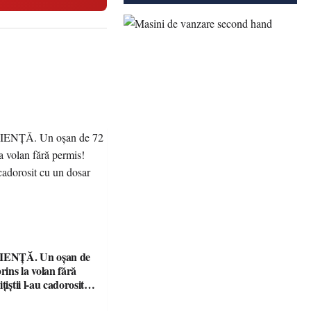
ENȚĂ. Un oșan de
prins la volan fără
țiștii l-au cadorosit
r penal