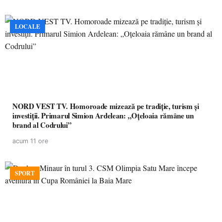
LOCALE
NORD VEST TV. Homoroade mizează pe tradiție, turism și
investiții. Primarul Simion Ardelean: „Oțeloaia rămâne un
brand al Codrului”
acum 11 ore
SPORT