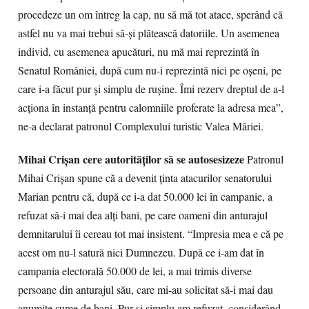
procedeze un om întreg la cap, nu să mă tot atace, sperând că
astfel nu va mai trebui să-şi plătească datoriile. Un asemenea
individ, cu asemenea apucături, nu mă mai reprezintă în
Senatul României, după cum nu-i reprezintă nici pe oşeni, pe
care i-a făcut pur şi simplu de ruşine. Îmi rezerv dreptul de a-l
acţiona în instanţă pentru calomniile proferate la adresa mea”,
ne-a declarat patronul Complexului turistic Valea Măriei.
Mihai Crişan cere autorităţilor să se autosesizeze
Patronul
Mihai Crişan spune că a devenit ţinta atacurilor senatorului
Marian pentru că, după ce i-a dat 50.000 lei în campanie, a
refuzat să-i mai dea alţi bani, pe care oameni din anturajul
demnitarului îi cereau tot mai insistent. “Impresia mea e că pe
acest om nu-l satură nici Dumnezeu. După ce i-am dat în
campania electorală 50.000 de lei, a mai trimis diverse
persoane din anturajul său, care mi-au solicitat să-i mai dau
anumite sume de bani. Pur şi simplu am refuzat, considerând