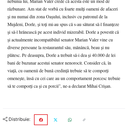
nebunia lui, Marian Valer crede că acesta este un mod de
răzbunare. Am stat de vorbă cu foarte mulţi oameni de afaceri
şi nu numai din zona Oaşului, inclusiv cu patronul de la
Mujdeni, Dorle, şi toţi mi-au spus că s-au săturat să-l finanţeze
şi să-l hrănească pe acest individ mizerabil. Dorle a povestit că
şi actualmente incompatibilul senator Marian Valer vine cu
diverse persoane la restaurantul său, mănâncă, beau şi nu
plătesc. Pe deasupra, Dorle a trebuit să-i dea şi 40.000 de lei
bani de buzunar acestui senator nenorocit. Consider că, în
viaţă, cu oamenii de bună credinţă trebuie să te comporţi
omeneşte, însă cu cei care au un comportament porcesc trebuie
să te comporţi ca şi cu porcii”, ne-a declarat Mihai Crişan.
Distribuie: