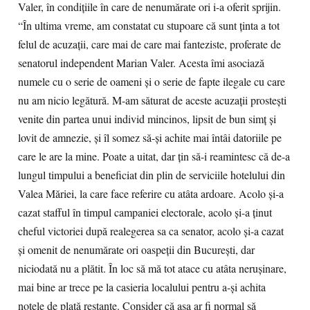
Valer, în condiţiile în care de nenumărate ori i-a oferit sprijin.
“În ultima vreme, am constatat cu stupoare că sunt ţinta a tot
felul de acuzaţii, care mai de care mai fanteziste, proferate de
senatorul independent Marian Valer. Acesta îmi asociază
numele cu o serie de oameni şi o serie de fapte ilegale cu care
nu am nicio legătură. M-am săturat de aceste acuzaţii prosteşti
venite din partea unui individ mincinos, lipsit de bun simţ şi
lovit de amnezie, şi îl somez să-şi achite mai întâi datoriile pe
care le are la mine. Poate a uitat, dar ţin să-i reamintesc că de-a
lungul timpului a beneficiat din plin de serviciile hotelului din
Valea Măriei, la care face referire cu atâta ardoare. Acolo şi-a
cazat stafful în timpul campaniei electorale, acolo şi-a ţinut
cheful victoriei după realegerea sa ca senator, acolo şi-a cazat
şi omenit de nenumărate ori oaspeţii din Bucureşti, dar
niciodată nu a plătit. În loc să mă tot atace cu atâta neruşinare,
mai bine ar trece pe la casieria localului pentru a-şi achita
notele de plată restante. Consider că aşa ar fi normal să