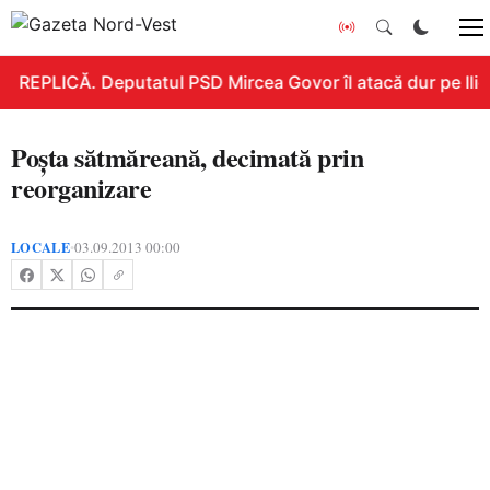
REPLICĂ. Deputatul PSD Mircea Govor îl atacă dur pe Ilie B
Poşta sătmăreană, decimată prin
reorganizare
LOCALE
03.09.2013 00:00
•