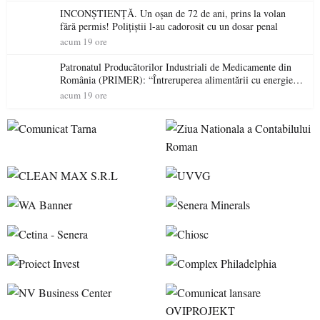
INCONȘTIENȚĂ. Un oșan de 72 de ani, prins la volan
fără permis! Polițiștii l-au cadorosit cu un dosar penal
acum 19 ore
Patronatul Producătorilor Industriali de Medicamente din
România (PRIMER): “Întreruperea alimentării cu energie
electrică a fabricilor de medicamente va pune în pericol
acum 19 ore
accesul pacienților la medicamente esențiale