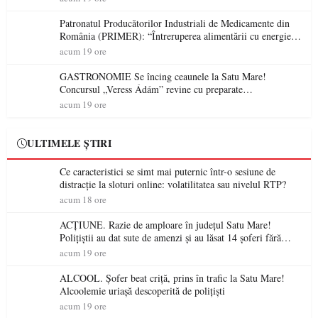
Patronatul Producătorilor Industriali de Medicamente din
România (PRIMER): “Întreruperea alimentării cu energie
electrică a fabricilor de medicamente va pune în pericol
acum 19 ore
accesul pacienților la medicamente esențiale
GASTRONOMIE Se încing ceaunele la Satu Mare!
Concursul „Veress Ádám” revine cu preparate
spectaculoase, premii și un jurat de renume
acum 19 ore
ULTIMELE ȘTIRI
Ce caracteristici se simt mai puternic într-o sesiune de
distracție la sloturi online: volatilitatea sau nivelul RTP?
acum 18 ore
ACȚIUNE. Razie de amploare în județul Satu Mare!
Polițiștii au dat sute de amenzi și au lăsat 14 șoferi fără
permis într-o singură zi
acum 19 ore
ALCOOL. Șofer beat criță, prins în trafic la Satu Mare!
Alcoolemie uriașă descoperită de polițiști
acum 19 ore