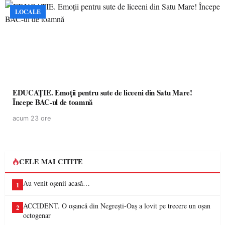
LOCALE
EDUCAȚIE. Emoții pentru sute de liceeni din Satu Mare!
Începe BAC-ul de toamnă
acum 23 ore
CELE MAI CITITE
Au venit oșenii acasă…
1
ACCIDENT. O oșancă din Negrești-Oaș a lovit pe trecere un oșan
2
octogenar