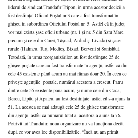
liderul de sindicat Trandafir Tripon, în urma acestor decizii a
fost desfiinţat Oficiul Poştal nr.3 care a fost transformat în
ghişeu în subordinea Oficiului Poştal nr. 5. Astfel că în judeţ
vor mai exista şase oficii urbane (nr. 1 şi nr. 5 din Satu Mare
precum şi cele din Carei, Tăşnad, Ardud şi Livada) şi şase
rurale (Halmeu, Turţ, Medieş, Bixad, Berveni şi Sanislău).
Totodată, în urma reorganizărilor, au fost desfiinţate 25 de
ghişee poştale care au fost transformate în agenţii, astfel că din
cele 45 existente până acum au mai rămas doar 20. În ceea ce
priveşte agenţiile poştale, numărul acestora a crescut. Patru
dintre cele 55 existente până acum, şi nume cele din Coca,
Bercu, Lipău şi Apateu, au fost desfiinţate, astfel că s-a ajuns la
51. La acestea se mai adaugă cele 25 de ghişee transformate
din agenţii, astfel că numărul total al acestora a ajuns la 76.
Potrivit lui Trandafir, noua organizare nu va funcţiona decât
după ce vor avea loc disponibilizările. “Încă nu am primit