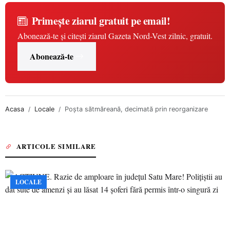
Primește ziarul gratuit pe email!
Abonează-te și citești ziarul Gazeta Nord-Vest zilnic, gratuit.
Abonează-te
Acasa
Locale
Poşta sătmăreană, decimată prin reorganizare
ARTICOLE SIMILARE
LOCALE