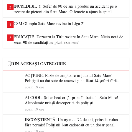
INCREDIBIL!!! Șofer de 90 de ani a produs un accident pe o
3
trecere de pietoni din Satu Mare. O femeie a ajuns la spital
CSM Olimpia Satu Mare revine în Liga 2!
4
EDUCAȚIE. Dezastru la Titluraziare în Satu Mare. Nicio notă de
5
zece, 90 de candidați au picat examenul
DIN ACEEAȘI CATEGORIE
ACȚIUNE. Razie de amploare în județul Satu Mare!
Polițiștii au dat sute de amenzi și au lăsat 14 șoferi fără
permis într-o singură zi
acum 19 ore
ALCOOL. Șofer beat criță, prins în trafic la Satu Mare!
Alcoolemie uriașă descoperită de polițiști
acum 19 ore
INCONȘTIENȚĂ. Un oșan de 72 de ani, prins la volan
fără permis! Polițiștii l-au cadorosit cu un dosar penal
acum 19 ore