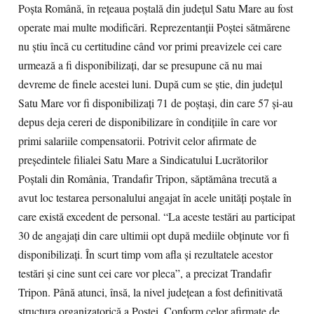
Poşta Română, în reţeaua poştală din judeţul Satu Mare au fost
operate mai multe modificări. Reprezentanţii Poştei sătmărene
nu ştiu încă cu certitudine când vor primi preavizele cei care
urmează a fi disponibilizaţi, dar se presupune că nu mai
devreme de finele acestei luni. După cum se ştie, din judeţul
Satu Mare vor fi disponibilizaţi 71 de poştaşi, din care 57 şi-au
depus deja cereri de disponibilizare în condiţiile în care vor
primi salariile compensatorii. Potrivit celor afirmate de
preşedintele filialei Satu Mare a Sindicatului Lucrătorilor
Poştali din România, Trandafir Tripon, săptămâna trecută a
avut loc testarea personalului angajat în acele unităţi poştale în
care există excedent de personal. “La aceste testări au participat
30 de angajaţi din care ultimii opt după mediile obţinute vor fi
disponibilizaţi. În scurt timp vom afla şi rezultatele acestor
testări şi cine sunt cei care vor pleca”, a precizat Trandafir
Tripon. Până atunci, însă, la nivel judeţean a fost definitivată
structura organizatorică a Poştei. Conform celor afirmate de