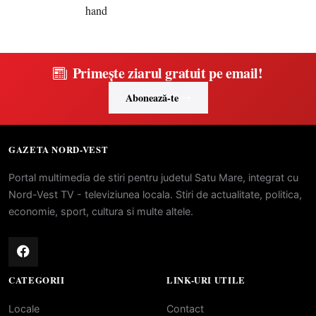
Primește ziarul gratuit pe email!
Abonează-te
GAZETA NORD-VEST
Portal multimedia de stiri pentru judetul Satu Mare, integrat cu
Nord-Vest TV - televiziunea locala. Stiri de actualitate, politica,
economie, sport, cultura si multe altele.
CATEGORII
LINK-URI UTILE
Locale
Contact