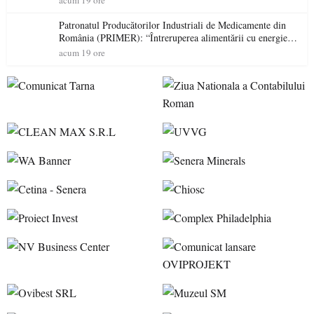
acum 19 ore
Patronatul Producătorilor Industriali de Medicamente din
România (PRIMER): “Întreruperea alimentării cu energie
electrică a fabricilor de medicamente va pune în pericol
acum 19 ore
accesul pacienților la medicamente esențiale