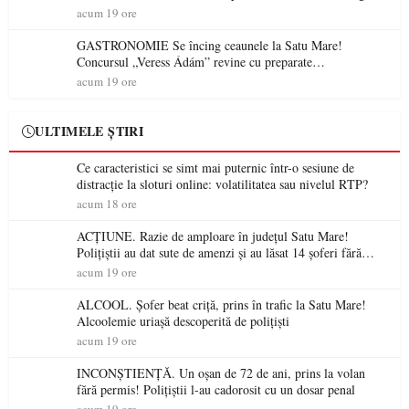
electrică a fabricilor de medicamente va pune în pericol
acum 19 ore
accesul pacienților la medicamente esențiale
GASTRONOMIE Se încing ceaunele la Satu Mare!
Concursul „Veress Ádám” revine cu preparate
spectaculoase, premii și un jurat de renume
acum 19 ore
ULTIMELE ȘTIRI
Ce caracteristici se simt mai puternic într-o sesiune de
distracție la sloturi online: volatilitatea sau nivelul RTP?
acum 18 ore
ACȚIUNE. Razie de amploare în județul Satu Mare!
Polițiștii au dat sute de amenzi și au lăsat 14 șoferi fără
permis într-o singură zi
acum 19 ore
ALCOOL. Șofer beat criță, prins în trafic la Satu Mare!
Alcoolemie uriașă descoperită de polițiști
acum 19 ore
INCONȘTIENȚĂ. Un oșan de 72 de ani, prins la volan
fără permis! Polițiștii l-au cadorosit cu un dosar penal