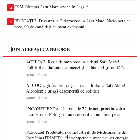
CSM Olimpia Satu Mare revine în Liga 2!
4
EDUCAȚIE. Dezastru la Titluraziare în Satu Mare. Nicio notă de
5
zece, 90 de candidați au picat examenul
DIN ACEEAȘI CATEGORIE
ACȚIUNE. Razie de amploare în județul Satu Mare!
Polițiștii au dat sute de amenzi și au lăsat 14 șoferi fără
permis într-o singură zi
acum 19 ore
ALCOOL. Șofer beat criță, prins în trafic la Satu Mare!
Alcoolemie uriașă descoperită de polițiști
acum 19 ore
INCONȘTIENȚĂ. Un oșan de 72 de ani, prins la volan
fără permis! Polițiștii l-au cadorosit cu un dosar penal
acum 19 ore
Patronatul Producătorilor Industriali de Medicamente din
România (PRIMER): “Întreruperea alimentării cu energie