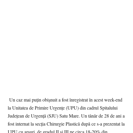
Un caz mai puţin obişnuit a fost înregistrat în acest week-end
la Unitatea de Primire Urgenţe (UPU) din cadrul Spitalului
Judeţean de Urgenţă (SJU) Satu Mare. Un tânăr de 28 de ani a
fost internat la secţia Chirurgie Plastică după ce s-a prezentat la
UPU cu arsuri, de gradul II şi III pe circa 18-20% din