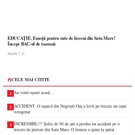
EDUCAȚIE. Emoții pentru sute de liceeni din Satu Mare!
Începe BAC-ul de toamnă
acum 1 zi
CELE MAI CITITE
Au venit oșenii acasă…
1
ACCIDENT. O oșancă din Negrești-Oaș a lovit pe trecere un oșan
2
octogenar
INCREDIBIL!!! Șofer de 90 de ani a produs un accident pe o
3
trecere de pietoni din Satu Mare. O femeie a ajuns la spital