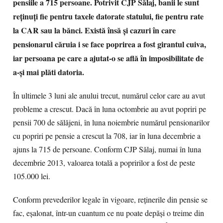
pensiile a 715 persoane. Potrivit CJP Sălaj, banii le sunt
reținuți fie pentru taxele datorate statului, fie pentru rate
la CAR sau la bănci. Există însă și cazuri în care
pensionarul căruia i se face poprirea a fost girantul cuiva,
iar persoana pe care a ajutat-o se află în imposibilitate de
a-şi mai plăti datoria.
În ultimele 3 luni ale anului trecut, numărul celor care au avut
probleme a crescut. Dacă în luna octombrie au avut popriri pe
pensii 700 de sălăjeni, în luna noiembrie numărul pensionarilor
cu popriri pe pensie a crescut la 708, iar în luna decembrie a
ajuns la 715 de persoane. Conform CJP Sălaj, numai în luna
decembrie 2013, valoarea totală a popririlor a fost de peste
105.000 lei.
Conform prevederilor legale în vigoare, reţinerile din pensie se
fac, eşalonat, într-un cuantum ce nu poate depăşi o treime din