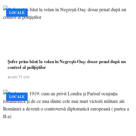
LOCALE
Șofer prins băut la volan în Negrești-Oaș: dosar penal după un
control al polițiștilor
acum 11 ore
LOCALE