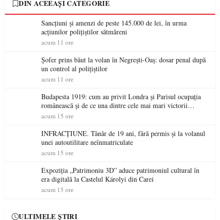
DIN ACEEAȘI CATEGORIE
Sancțiuni și amenzi de peste 145.000 de lei, în urma
acțiunilor polițiștilor sătmăreni
acum 11 ore
Șofer prins băut la volan în Negrești-Oaș: dosar penal după
un control al polițiștilor
acum 11 ore
Budapesta 1919: cum au privit Londra și Parisul ocupația
românească și de ce una dintre cele mai mari victorii
militare ale României a devenit o controversă diplomatică
acum 15 ore
europeană ( partea a II-a)
INFRACȚIUNE. Tânăr de 19 ani, fără permis și la volanul
unei autoutilitare neînmatriculate
acum 15 ore
Expoziția „Patrimoniu 3D” aduce patrimoniul cultural în
era digitală la Castelul Károlyi din Carei
acum 15 ore
ULTIMELE ȘTIRI