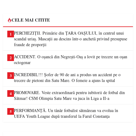
CELE MAI CITITE
PERCHEZIȚII. Primărie din ȚARA OAȘULUI, în centrul unui
1
scandal uriaș. Mascații au descins într-o anchetă privind presupuse
fraude de proporții
ACCIDENT. O oșancă din Negrești-Oaș a lovit pe trecere un oșan
2
octogenar
INCREDIBIL!!! Șofer de 90 de ani a produs un accident pe o
3
trecere de pietoni din Satu Mare. O femeie a ajuns la spital
PROMOVARE. Veste extraordinară pentru iubitorii de fotbal din
4
Sătmar! CSM Olimpia Satu Mare va juca în Liga a II-a
PERFORMANȚĂ. Un tânăr fotbalist sătmărean va evolua în
5
UEFA Youth League după transferul la Farul Constanța