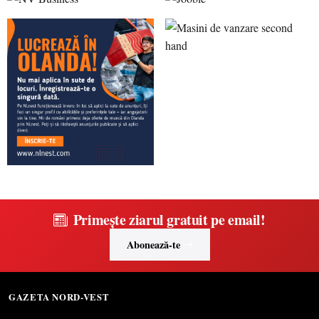
Primește ziarul gratuit pe email!
Abonează-te
GAZETA NORD-VEST