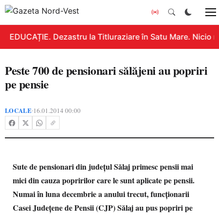
EDUCAȚIE. Dezastru la Titluraziare în Satu Mare. Nicio n
Peste 700 de pensionari sălăjeni au popriri
pe pensie
LOCALE
16.01.2014 00:00
•
Sute de pensionari din judeţul Sălaj primesc pensii mai
mici din cauza popririlor care le sunt aplicate pe pensii.
Numai în luna decembrie a anului trecut, funcţionarii
Casei Judeţene de Pensii (CJP) Sălaj au pus popriri pe