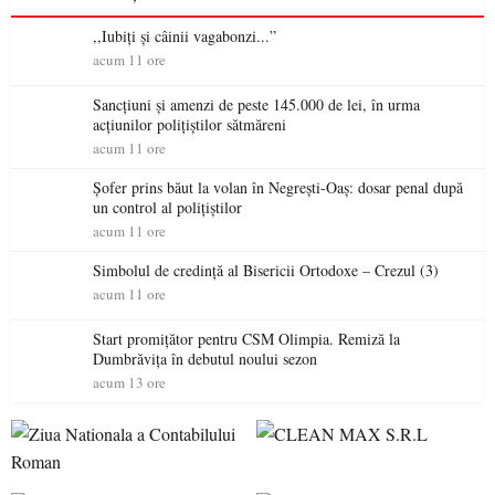
,,Iubiți și câinii vagabonzi...”
acum 11 ore
Sancțiuni și amenzi de peste 145.000 de lei, în urma
acțiunilor polițiștilor sătmăreni
acum 11 ore
Șofer prins băut la volan în Negrești-Oaș: dosar penal după
un control al polițiștilor
acum 11 ore
Simbolul de credinţă al Bisericii Ortodoxe – Crezul (3)
acum 11 ore
Start promițător pentru CSM Olimpia. Remiză la
Dumbrăvița în debutul noului sezon
acum 13 ore