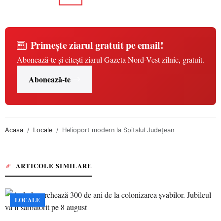
Primește ziarul gratuit pe email!
Abonează-te și citești ziarul Gazeta Nord-Vest zilnic, gratuit.
Abonează-te
Acasa
Locale
Helioport modern la Spitalul Judeţean
ARTICOLE SIMILARE
LOCALE