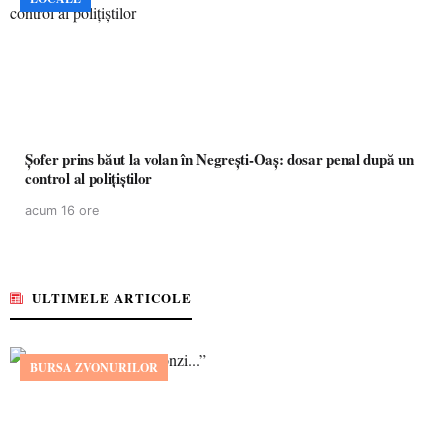
Șofer prins băut la volan în Negrești-Oaș: dosar penal după un
control al polițiștilor
acum 16 ore
ULTIMELE ARTICOLE
BURSA ZVONURILOR