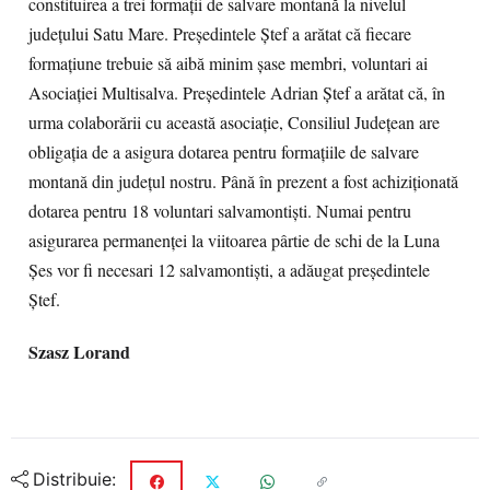
constituirea a trei formaţii de salvare montană la nivelul
judeţului Satu Mare. Preşedintele Ştef a arătat că fiecare
formaţiune trebuie să aibă minim şase membri, voluntari ai
Asociaţiei Multisalva. Preşedintele Adrian Ştef a arătat că, în
urma colaborării cu această asociaţie, Consiliul Judeţean are
obligaţia de a asigura dotarea pentru formaţiile de salvare
montană din judeţul nostru. Până în prezent a fost achiziţionată
dotarea pentru 18 voluntari salvamontişti. Numai pentru
asigurarea permanenţei la viitoarea pârtie de schi de la Luna
Şes vor fi necesari 12 salvamontişti, a adăugat preşedintele
Ştef.
Szasz Lorand
Distribuie: