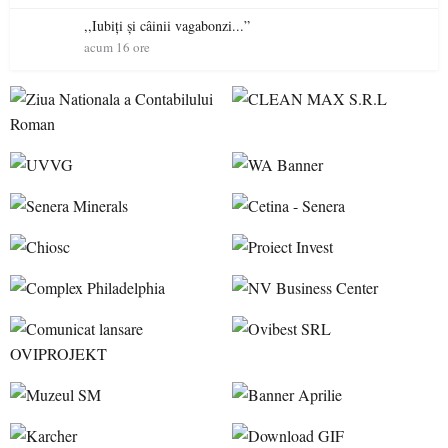
,,Iubiți și câinii vagabonzi...”
acum 16 ore