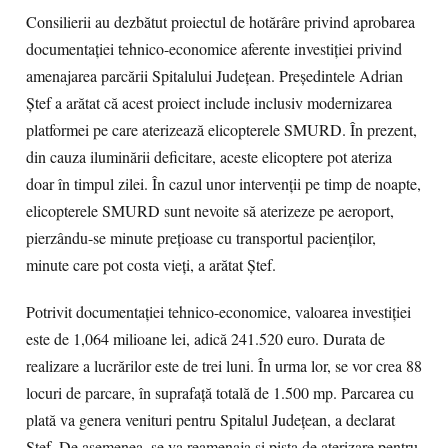
Consilierii au dezbătut proiectul de hotărâre privind aprobarea
documentaţiei tehnico-economice aferente investiţiei privind
amenajarea parcării Spitalului Judeţean. Preşedintele Adrian
Ştef a arătat că acest proiect include inclusiv modernizarea
platformei pe care aterizează elicopterele SMURD. În prezent,
din cauza iluminării deficitare, aceste elicoptere pot ateriza
doar în timpul zilei. În cazul unor intervenţii pe timp de noapte,
elicopterele SMURD sunt nevoite să aterizeze pe aeroport,
pierzându-se minute preţioase cu transportul pacienţilor,
minute care pot costa vieţi, a arătat Ştef.
Potrivit documentaţiei tehnico-economice, valoarea investiţiei
este de 1,064 milioane lei, adică 241.520 euro. Durata de
realizare a lucrărilor este de trei luni. În urma lor, se vor crea 88
locuri de parcare, în suprafaţă totală de 1.500 mp. Parcarea cu
plată va genera venituri pentru Spitalul Judeţean, a declarat
Ştef. De asemenea, se va reamenaja şi pista de aterizare pentru