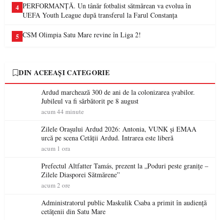
PERFORMANȚĂ. Un tânăr fotbalist sătmărean va evolua în
4
UEFA Youth League după transferul la Farul Constanța
CSM Olimpia Satu Mare revine în Liga 2!
5
DIN ACEEAȘI CATEGORIE
Ardud marchează 300 de ani de la colonizarea șvabilor.
Jubileul va fi sărbătorit pe 8 august
acum 44 minute
Zilele Orașului Ardud 2026: Antonia, VUNK și EMAA
urcă pe scena Cetății Ardud. Intrarea este liberă
acum 1 ora
Prefectul Altfatter Tamás, prezent la „Poduri peste granițe –
Zilele Diasporei Sătmărene”
acum 2 ore
Administratorul public Maskulik Csaba a primit în audiență
cetățenii din Satu Mare