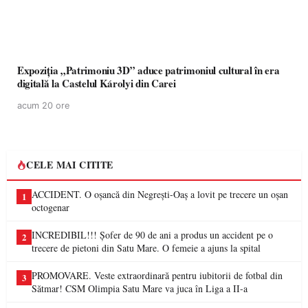
Expoziția „Patrimoniu 3D” aduce patrimoniul cultural în era
digitală la Castelul Károlyi din Carei
acum 20 ore
CELE MAI CITITE
ACCIDENT. O oșancă din Negrești-Oaș a lovit pe trecere un oșan
1
octogenar
INCREDIBIL!!! Șofer de 90 de ani a produs un accident pe o
2
trecere de pietoni din Satu Mare. O femeie a ajuns la spital
PROMOVARE. Veste extraordinară pentru iubitorii de fotbal din
3
Sătmar! CSM Olimpia Satu Mare va juca în Liga a II-a