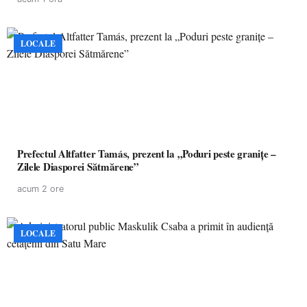
LOCALE
Prefectul Altfatter Tamás, prezent la „Poduri peste granițe –
Zilele Diasporei Sătmărene”
acum 2 ore
LOCALE