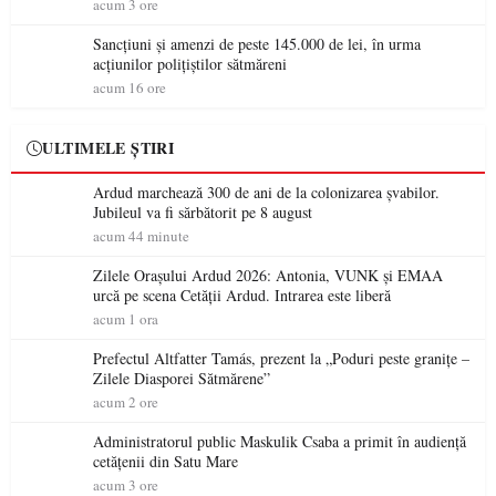
acum 3 ore
Sancțiuni și amenzi de peste 145.000 de lei, în urma
acțiunilor polițiștilor sătmăreni
acum 16 ore
ULTIMELE ȘTIRI
Ardud marchează 300 de ani de la colonizarea șvabilor.
Jubileul va fi sărbătorit pe 8 august
acum 44 minute
Zilele Orașului Ardud 2026: Antonia, VUNK și EMAA
urcă pe scena Cetății Ardud. Intrarea este liberă
acum 1 ora
Prefectul Altfatter Tamás, prezent la „Poduri peste granițe –
Zilele Diasporei Sătmărene”
acum 2 ore
Administratorul public Maskulik Csaba a primit în audiență
cetățenii din Satu Mare
acum 3 ore