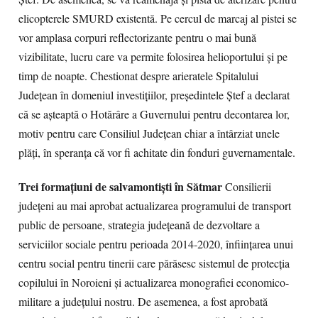
elicopterele SMURD existentă. Pe cercul de marcaj al pistei se
vor amplasa corpuri reflectorizante pentru o mai bună
vizibilitate, lucru care va permite folosirea helioportului şi pe
timp de noapte. Chestionat despre arieratele Spitalului
Judeţean în domeniul investiţiilor, preşedintele Ştef a declarat
că se aşteaptă o Hotărâre a Guvernului pentru decontarea lor,
motiv pentru care Consiliul Judeţean chiar a întârziat unele
plăţi, în speranţa că vor fi achitate din fonduri guvernamentale.
Trei formaţiuni de salvamontişti în Sătmar
Consilierii
judeţeni au mai aprobat actualizarea programului de transport
public de persoane, strategia judeţeană de dezvoltare a
serviciilor sociale pentru perioada 2014-2020, înfiinţarea unui
centru social pentru tinerii care părăsesc sistemul de protecţia
copilului în Noroieni şi actualizarea monografiei economico-
militare a judeţului nostru. De asemenea, a fost aprobată