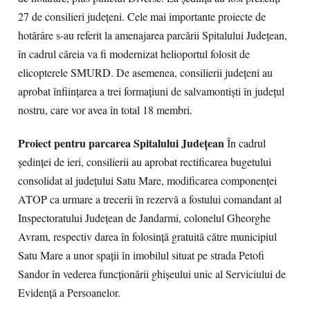
27 de consilieri judeţeni. Cele mai importante proiecte de
hotărâre s-au referit la amenajarea parcării Spitalului Judeţean,
în cadrul căreia va fi modernizat helioportul folosit de
elicopterele SMURD. De asemenea, consilierii judeţeni au
aprobat înfiinţarea a trei formaţiuni de salvamontişti în judeţul
nostru, care vor avea în total 18 membri.
Proiect pentru parcarea Spitalului Judeţean
În cadrul
şedinţei de ieri, consilierii au aprobat rectificarea bugetului
consolidat al judeţului Satu Mare, modificarea componenţei
ATOP ca urmare a trecerii în rezervă a fostului comandant al
Inspectoratului Judeţean de Jandarmi, colonelul Gheorghe
Avram, respectiv darea în folosinţă gratuită către municipiul
Satu Mare a unor spaţii în imobilul situat pe strada Petofi
Sandor în vederea funcţionării ghişeului unic al Serviciului de
Evidenţă a Persoanelor.