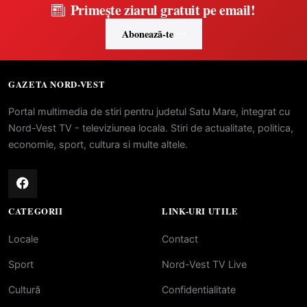
Primește ziarul gratuit pe email!
Abonează-te
GAZETA NORD-VEST
Portal multimedia de stiri pentru judetul Satu Mare, integrat cu
Nord-Vest TV - televiziunea locala. Stiri de actualitate, politica,
economie, sport, cultura si multe altele.
CATEGORII
LINK-URI UTILE
Locale
Contact
Sport
Nord-Vest TV Live
Cultură
Confidentialitate