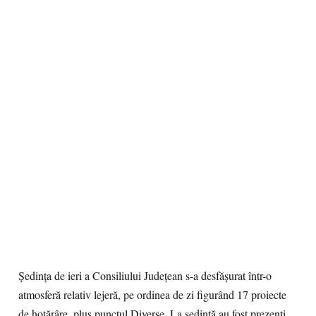
Şedinţa de ieri a Consiliului Judeţean s-a desfăşurat într-o
atmosferă relativ lejeră, pe ordinea de zi figurând 17 proiecte
de hotărâre, plus punctul Diverse. La şedinţă au fost prezenţi