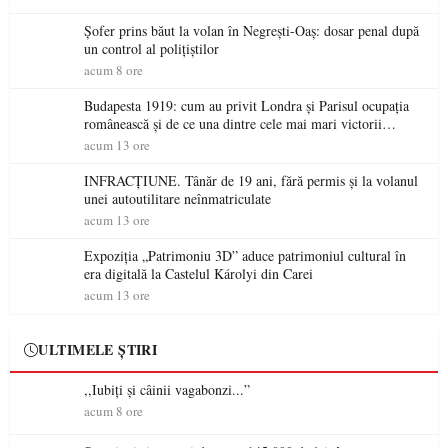
Șofer prins băut la volan în Negrești-Oaș: dosar penal după
un control al polițiștilor
acum 8 ore
Budapesta 1919: cum au privit Londra și Parisul ocupația
românească și de ce una dintre cele mai mari victorii
militare ale României a devenit o controversă diplomatică
acum 13 ore
europeană ( partea a II-a)
INFRACȚIUNE. Tânăr de 19 ani, fără permis și la volanul
unei autoutilitare neînmatriculate
acum 13 ore
Expoziția „Patrimoniu 3D” aduce patrimoniul cultural în
era digitală la Castelul Károlyi din Carei
acum 13 ore
ULTIMELE ȘTIRI
,,Iubiți și câinii vagabonzi...”
acum 8 ore