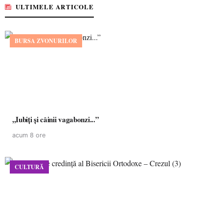
ULTIMELE ARTICOLE
BURSA ZVONURILOR
,,Iubiți și câinii vagabonzi...”
acum 8 ore
CULTURĂ