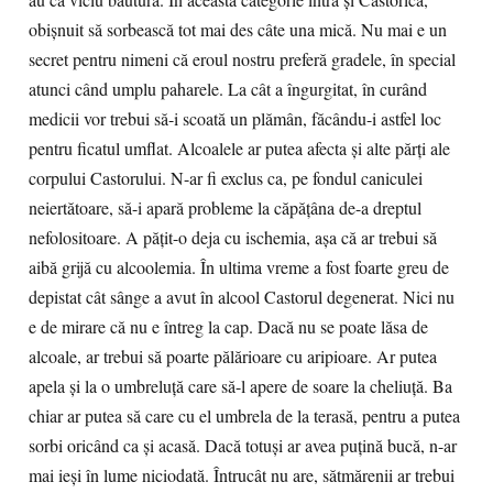
au ca viciu băutura. În această categorie intră şi Castorică,
obişnuit să sorbească tot mai des câte una mică. Nu mai e un
secret pentru nimeni că eroul nostru preferă gradele, în special
atunci când umplu paharele. La cât a îngurgitat, în curând
medicii vor trebui să-i scoată un plămân, făcându-i astfel loc
pentru ficatul umflat. Alcoalele ar putea afecta şi alte părţi ale
corpului Castorului. N-ar fi exclus ca, pe fondul caniculei
neiertătoare, să-i apară probleme la căpăţâna de-a dreptul
nefolositoare. A păţit-o deja cu ischemia, aşa că ar trebui să
aibă grijă cu alcoolemia. În ultima vreme a fost foarte greu de
depistat cât sânge a avut în alcool Castorul degenerat. Nici nu
e de mirare că nu e întreg la cap. Dacă nu se poate lăsa de
alcoale, ar trebui să poarte pălărioare cu aripioare. Ar putea
apela şi la o umbreluţă care să-l apere de soare la cheliuţă. Ba
chiar ar putea să care cu el umbrela de la terasă, pentru a putea
sorbi oricând ca şi acasă. Dacă totuşi ar avea puţină bucă, n-ar
mai ieşi în lume niciodată. Întrucât nu are, sătmărenii ar trebui