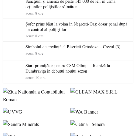
Sancțiuni și amenzi de peste 145.000 de lei, în urma
acțiunilor polițiștilor sătmăreni
acum 8 ore
Șofer prins băut la volan în Negrești-Oaș: dosar penal după
un control al polițiștilor
acum 8 ore
Simbolul de credinţă al Bisericii Ortodoxe – Crezul (3)
acum 8 ore
Start promițător pentru CSM Olimpia. Remiză la
Dumbrăvița în debutul noului sezon
acum 10 ore