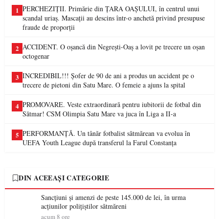
PERCHEZIȚII. Primărie din ȚARA OAȘULUI, în centrul unui
1
scandal uriaș. Mascații au descins într-o anchetă privind presupuse
fraude de proporții
ACCIDENT. O oșancă din Negrești-Oaș a lovit pe trecere un oșan
2
octogenar
INCREDIBIL!!! Șofer de 90 de ani a produs un accident pe o
3
trecere de pietoni din Satu Mare. O femeie a ajuns la spital
PROMOVARE. Veste extraordinară pentru iubitorii de fotbal din
4
Sătmar! CSM Olimpia Satu Mare va juca în Liga a II-a
PERFORMANȚĂ. Un tânăr fotbalist sătmărean va evolua în
5
UEFA Youth League după transferul la Farul Constanța
DIN ACEEAȘI CATEGORIE
Sancțiuni și amenzi de peste 145.000 de lei, în urma
acțiunilor polițiștilor sătmăreni
acum 8 ore