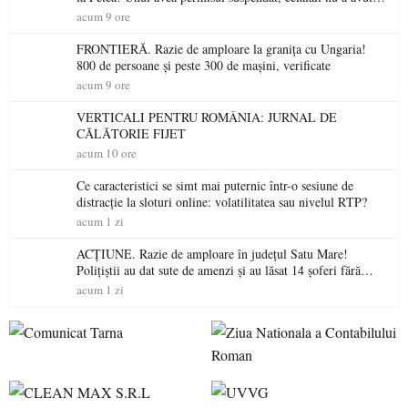
niciodată permis
acum 9 ore
FRONTIERĂ. Razie de amploare la granița cu Ungaria!
800 de persoane și peste 300 de mașini, verificate
acum 9 ore
VERTICALI PENTRU ROMÂNIA: JURNAL DE
CĂLĂTORIE FIJET
acum 10 ore
Ce caracteristici se simt mai puternic într-o sesiune de
distracție la sloturi online: volatilitatea sau nivelul RTP?
acum 1 zi
ACȚIUNE. Razie de amploare în județul Satu Mare!
Polițiștii au dat sute de amenzi și au lăsat 14 șoferi fără
permis într-o singură zi
acum 1 zi