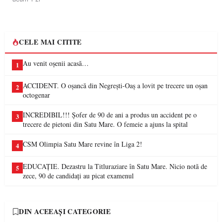
CELE MAI CITITE
Au venit oșenii acasă…
1
ACCIDENT. O oșancă din Negrești-Oaș a lovit pe trecere un oșan
2
octogenar
INCREDIBIL!!! Șofer de 90 de ani a produs un accident pe o
3
trecere de pietoni din Satu Mare. O femeie a ajuns la spital
CSM Olimpia Satu Mare revine în Liga 2!
4
EDUCAȚIE. Dezastru la Titluraziare în Satu Mare. Nicio notă de
5
zece, 90 de candidați au picat examenul
DIN ACEEAȘI CATEGORIE