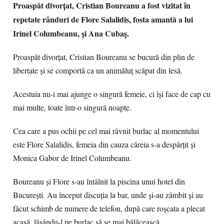
Proaspăt divorţat, Cristian Boureanu a fost vizitat în
repetate rânduri de Flore Salalidis, fosta amantă a lui
Irinel Columbeanu, şi Ana Cubaş.
Proaspăt divorţat, Cristian Boureanu se bucură din plin de
libertate şi se comportă ca un animăluţ scăpat din lesă.
Acestuia nu-i mai ajunge o singură femeie, ci îşi face de cap cu
mai multe, toate într-o singură noapte.
Cea care a pus ochii pe cel mai râvnit burlac al momentului
este Flore Salalidis, femeia din cauza căreia s-a despărţit şi
Monica Gabor de Irinel Columbeanu.
Boureanu şi Flore s-au întâlnit la piscina unui hotel din
Bucureşti. Au început discuţia la bar, unde şi-au zâmbit şi au
făcut schimb de numere de telefon, după care roşcata a plecat
acasă, lăsându-l pe burlac să se mai bălăcească.