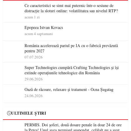
Ce caracteristici se simt mai puternic într-o sesiune de
distracție la sloturi online: volatilitatea sau nivelul RTP?
acum 1 zi
Epopeea Istvan Kovacs
acum 4 saptamani
România accelerează pariul pe IA cu o fabrică prevăzută
pentru 2027
07.07.2026
Super Technologies cumpără Crafting Technologies și își
extinde operațiunile tehnologice din România
29.06.2026
Oază de răcoare, relaxare și tratament - Ocna Șugatag
24.06.2026
ULTIMELE ȘTIRI
PERMIS. Doi șoferi, două dosare penale în doar 24 de ore
la Petea! Unul avea permisul suspendat, celălalt nu a avut