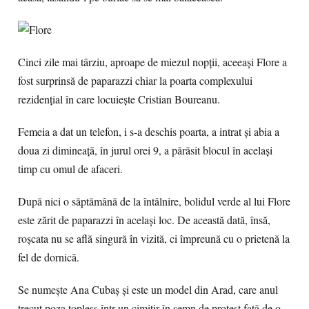
Cinci zile mai târziu, aproape de miezul nopţii, aceeaşi Flore a
fost surprinsă de paparazzi chiar la poarta complexului
rezidenţial în care locuieşte Cristian Boureanu.
Femeia a dat un telefon, i s-a deschis poarta, a intrat şi abia a
doua zi dimineaţă, în jurul orei 9, a părăsit blocul în acelaşi
timp cu omul de afaceri.
După nici o săptămână de la întâlnire, bolidul verde al lui Flore
este zărit de paparazzi în acelaşi loc. De această dată, însă,
roşcata nu se află singură în vizită, ci împreună cu o prietenă la
fel de dornică.
Se numeşte Ana Cubaş şi este un model din Arad, care anul
trecut poza topless într-un cimitir în semn de protest faţă de o