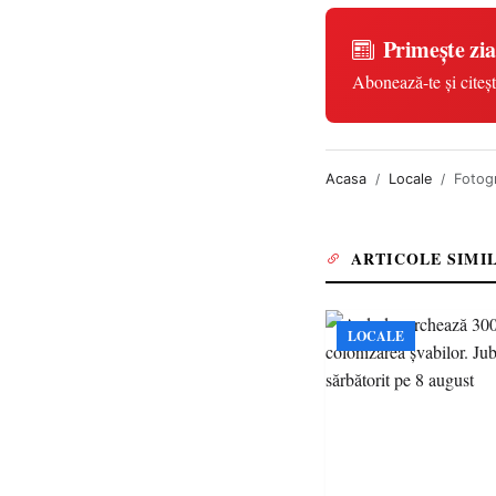
Primește zia
Abonează-te și citeșt
Acasa
Locale
Fotogr
ARTICOLE SIMI
LOCALE