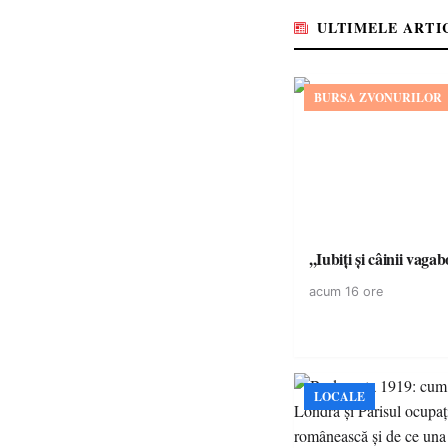
ULTIMELE ARTI
BURSA ZVONURILOR
,,Iubiți și câinii vagab
acum 16 ore
LOCALE