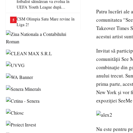
fotbalist sătmărean va evolua în
UEFA Youth League după
Patru lucrări ale 
transferul la Farul Constanța
CSM Olimpia Satu Mare revine în
comunitatea “See 
5
Liga 2!
Takeover Times Sq
acestui artist sun
Invitat să partici
comunităţii See Me
combinaţie din ge
anului trecut. Sun
prima parte, acest
New York şi vor fi
expoziţiei SeeMe
Nu este pentru pr