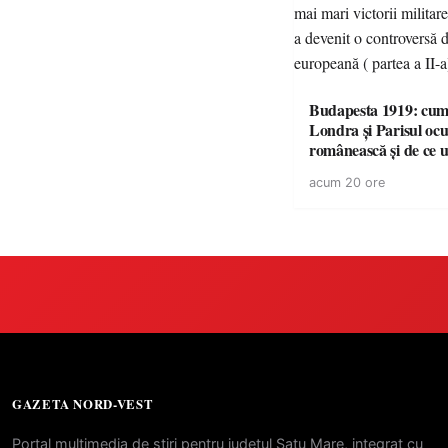
Budapesta 1919: cum 
Londra și Parisul ocu
românească și de ce u
cele mai mari victorii 
acum 20 ore
României a devenit o
controversă diplomat
europeană ( partea a 
GAZETA NORD-VEST
Portal multimedia de stiri pentru judetul Satu Mare, integrat cu