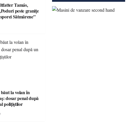
ltfatter Tamás,
„Poduri peste granițe
iasporei Sătmărene”
 băut la volan în
aș: dosar penal după
l polițiștilor
e