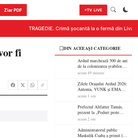
Ziar PDF
TV LIVE
TRAGEDIE. Crimă șocantă la o fermă din Livada!!!
or fi
DIN ACEEAȘI CATEGORIE
Ardud marchează 300 de ani
de la colonizarea șvabilor.
Jubileul va fi sărbătorit pe 8
acum 49 minute
august
Zilele Orașului Ardud 2026:
Antonia, VUNK și EMAA
urcă pe scena Cetății Ardud.
acum 1 ora
Intrarea este liberă
Prefectul Altfatter Tamás,
prezent la „Poduri peste
granițe – Zilele Diasporei
acum 2 ore
Sătmărene”
Administratorul public
Maskulik Csaba a primit în