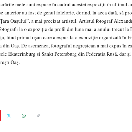
crările mele sunt expuse în cadrul acestei expoziţii în ultimul a
e anterior au fost de genul folcloric, dorind, la acea dată, să pr
 Ţara Oaşului”, a mai precizat artistul. Artistul fotograf Alexan
fotografii la o expoziție de profil din luna mai a anului trecut la
nţa, fiind primul oşan care a expus la o expoziție organizată în 
ura din Oaş. De asemenea, fotograful negreştean a mai expus în ex
şele Ekaterinburg şi Sankt Petersburg din Federaţia Rusă, dar şi 
reşti Oaş.