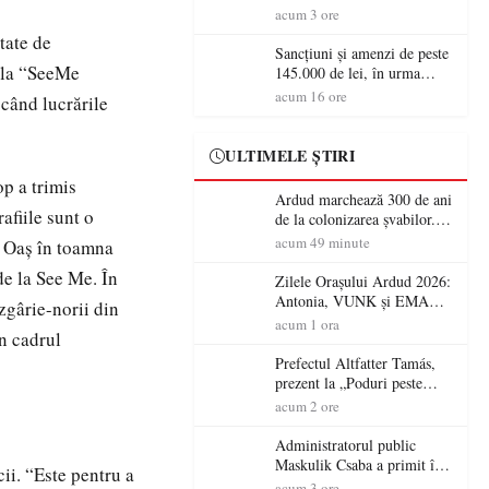
audiență cetățenii din Satu
acum 3 ore
Mare
tate de
Sancțiuni și amenzi de peste
ă la “SeeMe
145.000 de lei, în urma
acțiunilor polițiștilor
acum 16 ore
când lucrările
sătmăreni
ULTIMELE ȘTIRI
op a trimis
Ardud marchează 300 de ani
afiile sunt o
de la colonizarea șvabilor.
Jubileul va fi sărbătorit pe 8
acum 49 minute
i Oaş în toamna
august
 de la See Me. În
Zilele Orașului Ardud 2026:
Antonia, VUNK și EMAA
 zgârie-norii din
urcă pe scena Cetății Ardud.
acum 1 ora
în cadrul
Intrarea este liberă
Prefectul Altfatter Tamás,
prezent la „Poduri peste
granițe – Zilele Diasporei
acum 2 ore
Sătmărene”
Administratorul public
Maskulik Csaba a primit în
ii. “Este pentru a
audiență cetățenii din Satu
acum 3 ore