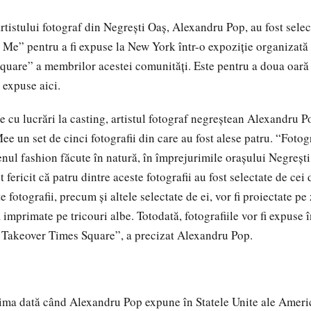
artistului fotograf din Negreşti Oaş, Alexandru Pop, au fost selec
Me” pentru a fi expuse la New York într-o expoziţie organizat
uare” a membrilor acestei comunităţi. Este pentru a doua oară 
t expuse aici.
pe cu lucrări la casting, artistul fotograf negreştean Alexandru P
e un set de cinci fotografii din care au fost alese patru. “Fotogr
nul fashion făcute în natură, în împrejurimile oraşului Negreşt
t fericit că patru dintre aceste fotografii au fost selectate de cei
e fotografii, precum şi altele selectate de ei, vor fi proiectate pe
 imprimate pe tricouri albe. Totodată, fotografiile vor fi expuse 
 Takeover Times Square”, a precizat Alexandru Pop.
ima dată când Alexandru Pop expune în Statele Unite ale Americ