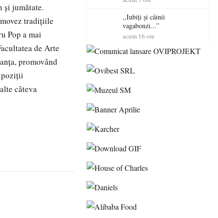
n şi jumătate.
Mare
,,Iubiți și câinii
omovez tradiţiile
vagabonzi...”
dru Pop a mai
acum 16 ore
 Facultatea de Arte
Franţa, promovând
poziţii
alte câteva