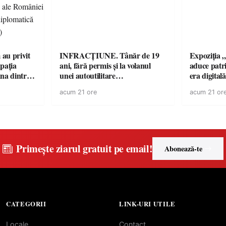
au privit
INFRACȚIUNE. Tânăr de 19
Expoziția 
pația
ani, fără permis și la volanul
aduce patri
na dintre
unei autoutilitare
era digital
militare ale
neînmatriculate
din Carei
acum 21 ore
acum 21 or
ică
II-a)
Primește ziarul gratuit pe email!
Abonează-te
CATEGORII
LINK-URI UTILE
Locale
Contact