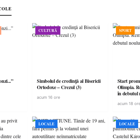
COLE
CULTURĂ
SPORT
onzi...”
Simbolul de credinţă al Bisericii
Start prom
Ortodoxe – Crezul (3)
Olimpia. R
în debutul 
acum 16 ore
acum 18 or
LOCALE
LOCALE