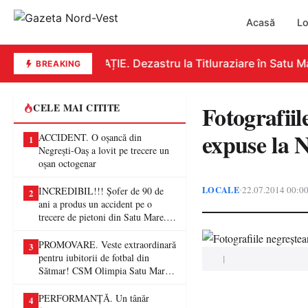
Acasă
Lo
EDUCAȚIE. Dezastru la Titluraziare în Satu Mar
BREAKING
Fotografiil
CELE MAI CITITE
expuse la 
ACCIDENT. O oșancă din
1
Negrești-Oaș a lovit pe trecere un
oșan octogenar
LOCALE
22.07.2014 00:0
•
INCREDIBIL!!! Șofer de 90 de
2
ani a produs un accident pe o
trecere de pietoni din Satu Mare. O
femeie a ajuns la spital
PROMOVARE. Veste extraordinară
3
pentru iubitorii de fotbal din
|
Sătmar! CSM Olimpia Satu Mare
va juca în Liga a II-a
PERFORMANȚĂ. Un tânăr
4