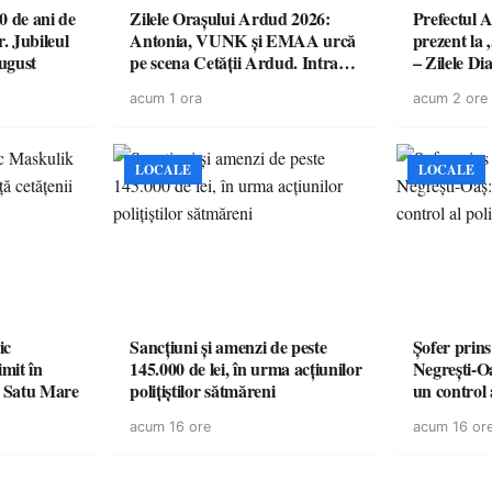
 de ani de
Zilele Orașului Ardud 2026:
Prefectul A
r. Jubileul
Antonia, VUNK și EMAA urcă
prezent la 
august
pe scena Cetății Ardud. Intrarea
– Zilele D
este liberă
acum 1 ora
acum 2 ore
LOCALE
LOCALE
ic
Sancțiuni și amenzi de peste
Șofer prins
mit în
145.000 de lei, în urma acțiunilor
Negrești-O
n Satu Mare
polițiștilor sătmăreni
un control a
acum 16 ore
acum 16 or