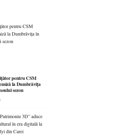
ițător pentru CSM
emiză la Dumbrăvița
noului sezon
e