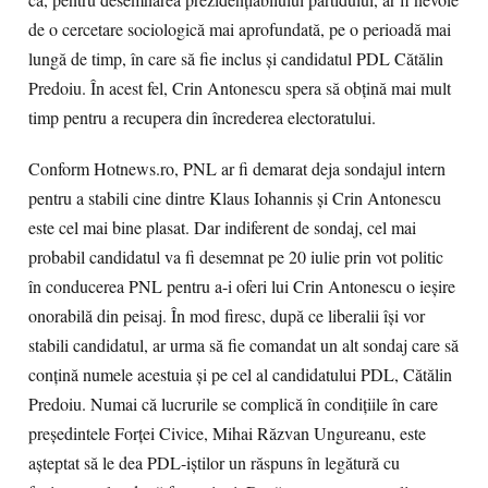
că, pentru desemnarea prezidenţiabilului partidului, ar fi nevoie
de o cercetare sociologică mai aprofundată, pe o perioadă mai
lungă de timp, în care să fie inclus şi candidatul PDL Cătălin
Predoiu. În acest fel, Crin Antonescu spera să obţină mai mult
timp pentru a recupera din încrederea electoratului.
Conform Hotnews.ro, PNL ar fi demarat deja sondajul intern
pentru a stabili cine dintre Klaus Iohannis şi Crin Antonescu
este cel mai bine plasat. Dar indiferent de sondaj, cel mai
probabil candidatul va fi desemnat pe 20 iulie prin vot politic
în conducerea PNL pentru a-i oferi lui Crin Antonescu o ieşire
onorabilă din peisaj. În mod firesc, după ce liberalii îşi vor
stabili candidatul, ar urma să fie comandat un alt sondaj care să
conţină numele acestuia şi pe cel al candidatului PDL, Cătălin
Predoiu. Numai că lucrurile se complică în condiţiile în care
preşedintele Forţei Civice, Mihai Răzvan Ungureanu, este
aşteptat să le dea PDL-iştilor un răspuns în legătură cu