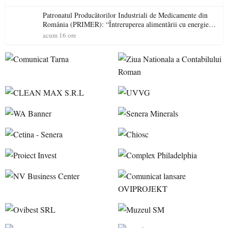
Patronatul Producătorilor Industriali de Medicamente din
România (PRIMER): “Întreruperea alimentării cu energie
electrică a fabricilor de medicamente va pune în pericol
acum 16 ore
accesul pacienților la medicamente esențiale