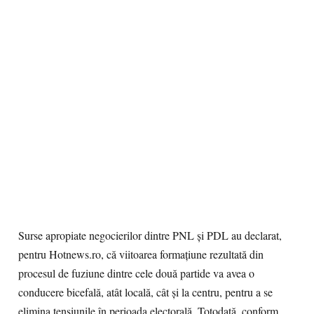
Surse apropiate negocierilor dintre PNL şi PDL au declarat,
pentru Hotnews.ro, că viitoarea formaţiune rezultată din
procesul de fuziune dintre cele două partide va avea o
conducere bicefală, atât locală, cât şi la centru, pentru a se
elimina tensiunile în perioada electorală. Totodată, conform