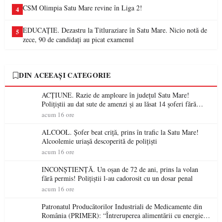
CSM Olimpia Satu Mare revine în Liga 2!
4
EDUCAȚIE. Dezastru la Titluraziare în Satu Mare. Nicio notă de
5
zece, 90 de candidați au picat examenul
DIN ACEEAȘI CATEGORIE
ACȚIUNE. Razie de amploare în județul Satu Mare!
Polițiștii au dat sute de amenzi și au lăsat 14 șoferi fără
permis într-o singură zi
acum 16 ore
ALCOOL. Șofer beat criță, prins în trafic la Satu Mare!
Alcoolemie uriașă descoperită de polițiști
acum 16 ore
INCONȘTIENȚĂ. Un oșan de 72 de ani, prins la volan
fără permis! Polițiștii l-au cadorosit cu un dosar penal
acum 16 ore
Patronatul Producătorilor Industriali de Medicamente din
România (PRIMER): “Întreruperea alimentării cu energie