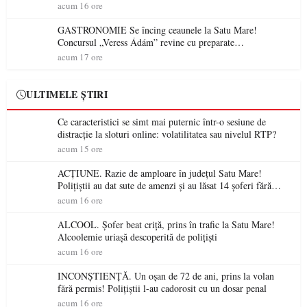
electrică a fabricilor de medicamente va pune în pericol
acum 16 ore
accesul pacienților la medicamente esențiale
GASTRONOMIE Se încing ceaunele la Satu Mare!
Concursul „Veress Ádám” revine cu preparate
spectaculoase, premii și un jurat de renume
acum 17 ore
ULTIMELE ȘTIRI
Ce caracteristici se simt mai puternic într-o sesiune de
distracție la sloturi online: volatilitatea sau nivelul RTP?
acum 15 ore
ACȚIUNE. Razie de amploare în județul Satu Mare!
Polițiștii au dat sute de amenzi și au lăsat 14 șoferi fără
permis într-o singură zi
acum 16 ore
ALCOOL. Șofer beat criță, prins în trafic la Satu Mare!
Alcoolemie uriașă descoperită de polițiști
acum 16 ore
INCONȘTIENȚĂ. Un oșan de 72 de ani, prins la volan
fără permis! Polițiștii l-au cadorosit cu un dosar penal
acum 16 ore