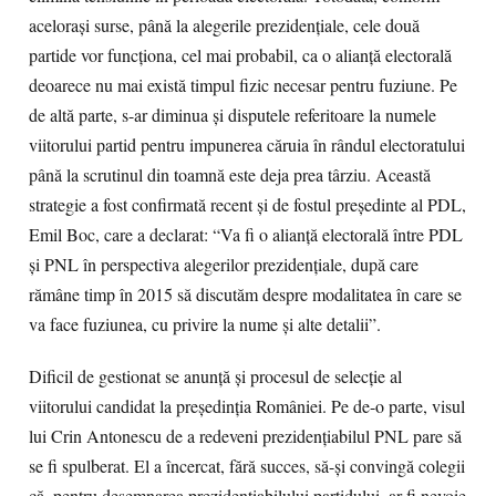
aceloraşi surse, până la alegerile prezidenţiale, cele două
partide vor funcţiona, cel mai probabil, ca o alianţă electorală
deoarece nu mai există timpul fizic necesar pentru fuziune. Pe
de altă parte, s-ar diminua şi disputele referitoare la numele
viitorului partid pentru impunerea căruia în rândul electoratului
până la scrutinul din toamnă este deja prea târziu. Această
strategie a fost confirmată recent şi de fostul preşedinte al PDL,
Emil Boc, care a declarat: “Va fi o alianţă electorală între PDL
şi PNL în perspectiva alegerilor prezidenţiale, după care
rămâne timp în 2015 să discutăm despre modalitatea în care se
va face fuziunea, cu privire la nume şi alte detalii”.
Dificil de gestionat se anunţă şi procesul de selecţie al
viitorului candidat la preşedinţia României. Pe de-o parte, visul
lui Crin Antonescu de a redeveni prezidenţiabilul PNL pare să
se fi spulberat. El a încercat, fără succes, să-şi convingă colegii