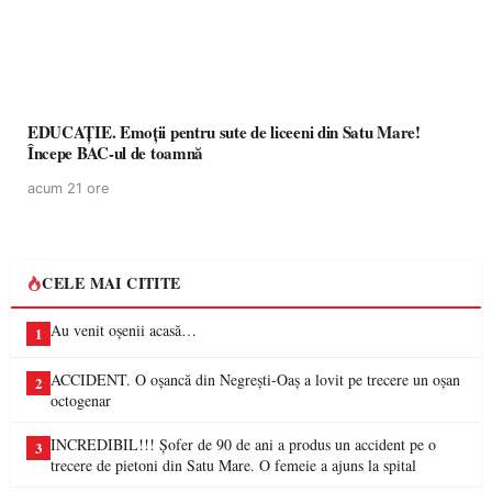
EDUCAȚIE. Emoții pentru sute de liceeni din Satu Mare!
Începe BAC-ul de toamnă
acum 21 ore
CELE MAI CITITE
Au venit oșenii acasă…
1
ACCIDENT. O oșancă din Negrești-Oaș a lovit pe trecere un oșan
2
octogenar
INCREDIBIL!!! Șofer de 90 de ani a produs un accident pe o
3
trecere de pietoni din Satu Mare. O femeie a ajuns la spital