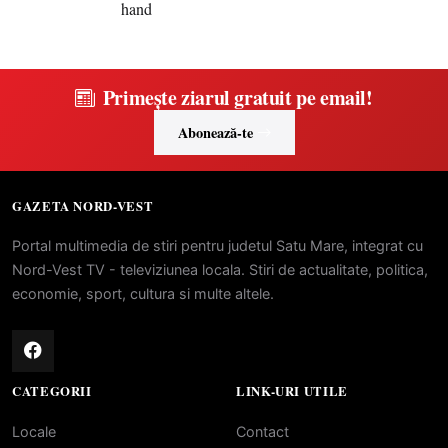
Primește ziarul gratuit pe email!
Abonează-te
GAZETA NORD-VEST
Portal multimedia de stiri pentru judetul Satu Mare, integrat cu
Nord-Vest TV - televiziunea locala. Stiri de actualitate, politica,
economie, sport, cultura si multe altele.
CATEGORII
LINK-URI UTILE
Locale
Contact