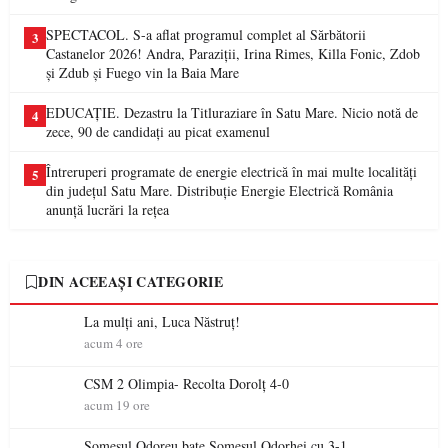
SPECTACOL. S-a aflat programul complet al Sărbătorii
3
Castanelor 2026! Andra, Paraziții, Irina Rimes, Killa Fonic, Zdob
și Zdub și Fuego vin la Baia Mare
EDUCAȚIE. Dezastru la Titluraziare în Satu Mare. Nicio notă de
4
zece, 90 de candidați au picat examenul
Întreruperi programate de energie electrică în mai multe localități
5
din județul Satu Mare. Distribuție Energie Electrică România
anunță lucrări la rețea
DIN ACEEAȘI CATEGORIE
La mulţi ani, Luca Năstruţ!
acum 4 ore
CSM 2 Olimpia- Recolta Dorolț 4-0
acum 19 ore
Someșul Odoreu bate Someșul Odorhei cu 3-1