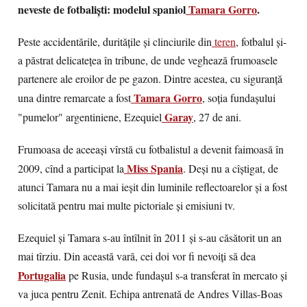
neveste de fotbalişti: modelul spaniol
Tamara Gorro
.
Peste accidentările, durităţile şi clinciurile din
teren
, fotbalul şi-
a păstrat delicateţea în tribune, de unde veghează frumoasele
partenere ale eroilor de pe gazon. Dintre acestea, cu siguranţă
Tamara Gorro
una dintre remarcate a fost
, soţia fundaşului
Garay
"pumelor" argentiniene, Ezequiel
, 27 de ani.
Frumoasa de aceeaşi vîrstă cu fotbalistul a devenit faimoasă în
Miss Spania
2009, cînd a participat la
. Deşi nu a cîştigat, de
atunci Tamara nu a mai ieşit din luminile reflectoarelor şi a fost
solicitată pentru mai multe pictoriale şi emisiuni tv.
Ezequiel şi Tamara s-au întîlnit în 2011 şi s-au căsătorit un an
mai tîrziu. Din această vară, cei doi vor fi nevoiţi să dea
Portugalia
pe Rusia, unde fundaşul s-a transferat în mercato şi
va juca pentru Zenit. Echipa antrenată de Andres Villas-Boas