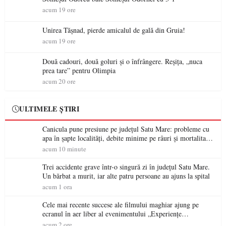
acum 19 ore
Unirea Tășnad, pierde amicalul de gală din Gruia!
acum 19 ore
Două cadouri, două goluri și o înfrângere. Reșița, „nuca
prea tare” pentru Olimpia
acum 20 ore
ULTIMELE ȘTIRI
Canicula pune presiune pe județul Satu Mare: probleme cu
apa în șapte localități, debite minime pe râuri și mortalitate
piscicolă la Lacul Călinești
acum 10 minute
Trei accidente grave într-o singură zi în județul Satu Mare.
Un bărbat a murit, iar alte patru persoane au ajuns la spital
acum 1 ora
Cele mai recente succese ale filmului maghiar ajung pe
ecranul în aer liber al evenimentului „Experiențe
cinematografice Partium”
acum 2 ore