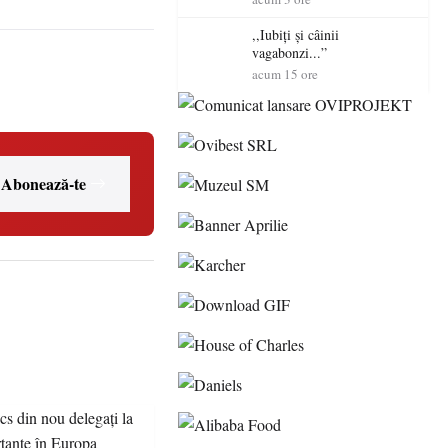
Mare
,,Iubiți și câinii
vagabonzi...”
acum 15 ore
Abonează-te