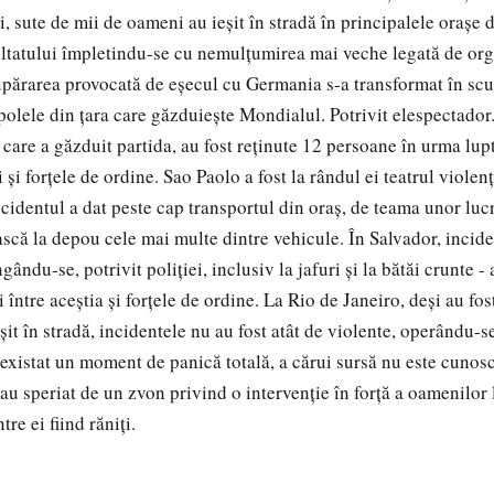
 sute de mii de oameni au ieşit în stradă în principalele oraşe di
ltatului împletindu-se cu nemulţumirea mai veche legată de or
Supărarea provocată de eşecul cu Germania s-a transformat în scu
polele din ţara care găzduieşte Mondialul. Potrivit elespectador
 care a găzduit partida, au fost reţinute 12 persoane în urma lup
i şi forţele de ordine. Sao Paolo a fost la rândul ei teatrul viole
ncidentul a dat peste cap transportul din oraş, de teama unor lucr
scă la depou cele mai multe dintre vehicule. În Salvador, inciden
ându-se, potrivit poliţiei, inclusiv la jafuri şi la bătăi crunte - 
şi între aceştia şi forţele de ordine. La Rio de Janeiro, deşi au fos
it în stradă, incidentele nu au fost atât de violente, operându-se
a existat un moment de panică totală, a cărui sursă nu este cunosc
-au speriat de un zvon privind o intervenţie în forţă a oamenilor 
tre ei fiind răniţi.