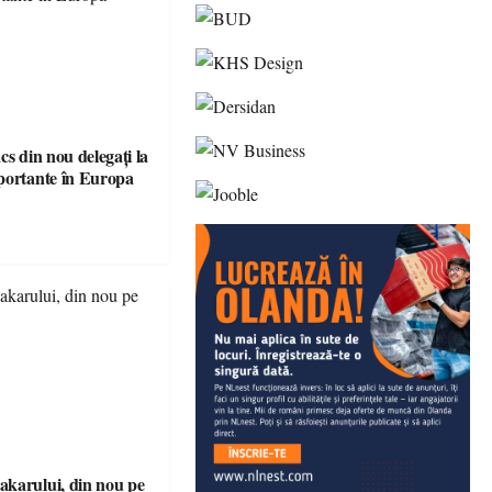
cs din nou delegați la
portante în Europa
karului, din nou pe