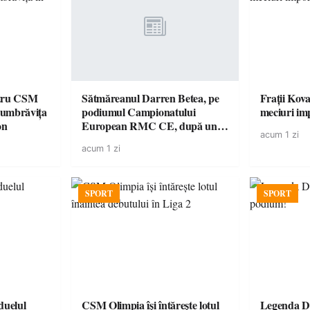
ntru CSM
Sătmăreanul Darren Betea, pe
Frații Kova
Dumbrăvița
podiumul Campionatului
meciuri im
on
European RMC CE, după un
acum 1 zi
duel spectaculos cu fiul lui Kimi
acum 1 zi
Räikkönen
SPORT
SPORT
CSM Olimpia își întărește lotul
Legenda Da