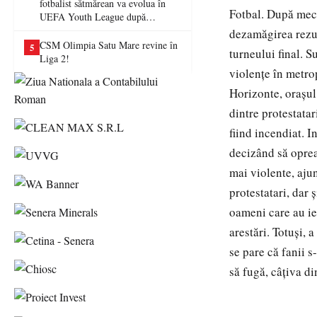
fotbalist sătmărean va evolua în
Fotbal. După meci,
UEFA Youth League după
transferul la Farul Constanța
dezamăgirea rezu
CSM Olimpia Satu Mare revine în
5
turneului final. 
Liga 2!
violenţe în metro
Horizonte, oraşul
dintre protestatar
fiind incendiat. I
decizând să oprea
mai violente, ajung
protestatari, dar 
oameni care au ieş
arestări. Totuşi, 
se pare că fanii s
să fugă, câţiva din