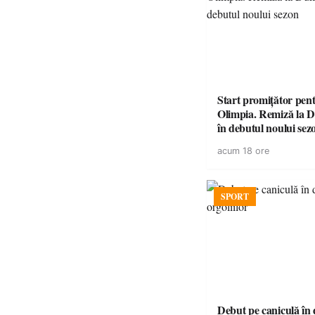
Start promițător pe
Olimpia. Remiză la 
în debutul noului sez
acum 18 ore
SPORT
Debut pe caniculă în duelul