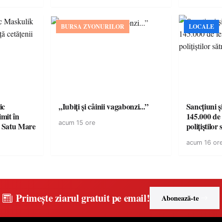
BURSA ZVONURILOR
LOCALE
ic
,,Iubiți și câinii vagabonzi...”
Sancțiuni ș
mit în
145.000 de 
acum 15 ore
n Satu Mare
polițiștilor
acum 16 or
Primește ziarul gratuit pe email!
Abonează-te