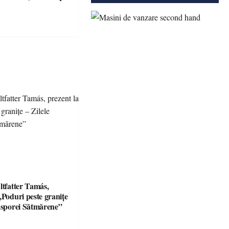
ltfatter Tamás,
„Poduri peste granițe
iasporei Sătmărene”