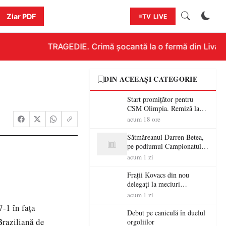
Ziar PDF
TV LIVE
TRAGEDIE. Crimă șocantă la o fermă din Livada!!
DIN ACEEAȘI CATEGORIE
Start promițător pentru
CSM Olimpia. Remiză la
Dumbrăvița în debutul
acum 18 ore
noului sezon
Sătmăreanul Darren Betea,
pe podiumul Campionatului
European RMC CE, după
acum 1 zi
un duel spectaculos cu fiul
lui Kimi Räikkönen
Frații Kovacs din nou
delegați la meciuri
importante în Europa
acum 1 zi
7-1 în faţa
Debut pe caniculă în duelul
Braziliană de
orgoliilor