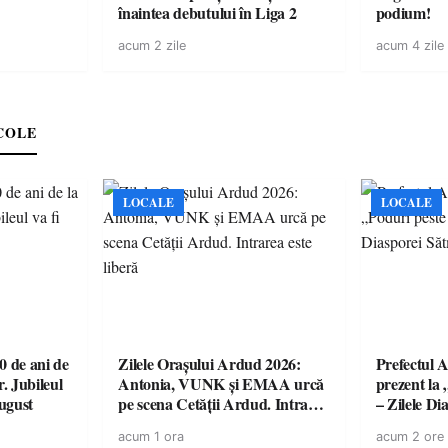
înaintea debutului în Liga 2
podium!
acum 2 zile
acum 4 zile
COLE
LOCALE
LOCALE
 de ani de
Zilele Orașului Ardud 2026:
Prefectul A
r. Jubileul
Antonia, VUNK și EMAA urcă
prezent la 
august
pe scena Cetății Ardud. Intrarea
– Zilele D
este liberă
acum 1 ora
acum 2 ore