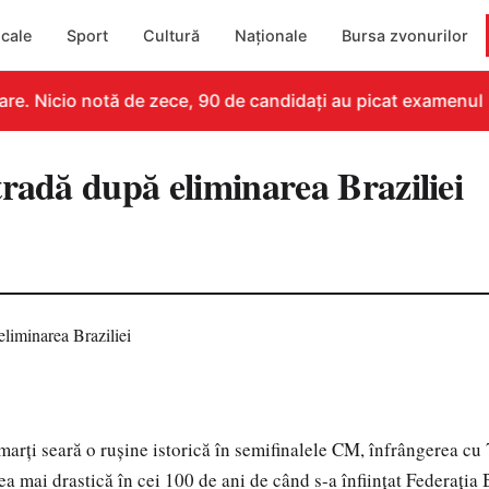
cale
Sport
Cultură
Naționale
Bursa zvonurilor
e. Nicio notă de zece, 90 de candidați au picat examenul
tradă după eliminarea Braziliei
 marţi seară o ruşine istorică în semifinalele CM, înfrângerea cu 
a mai drastică în cei 100 de ani de când s-a înfiinţat Federaţia 