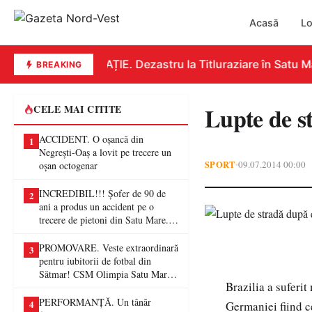
Acasă
Lo
EDUCAȚIE. Dezastru la Titluraziare în Satu Mar
BREAKING
Lupte de s
CELE MAI CITITE
ACCIDENT. O oșancă din
1
Negrești-Oaș a lovit pe trecere un
SPORT
09.07.2014 00:00
•
oșan octogenar
INCREDIBIL!!! Șofer de 90 de
2
ani a produs un accident pe o
trecere de pietoni din Satu Mare. O
femeie a ajuns la spital
PROMOVARE. Veste extraordinară
3
pentru iubitorii de fotbal din
Sătmar! CSM Olimpia Satu Mare
Brazilia a suferit
va juca în Liga a II-a
PERFORMANȚĂ. Un tânăr
4
Germaniei fiind ce