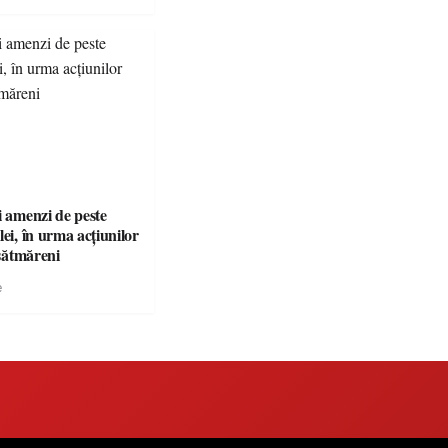
i amenzi de peste
lei, în urma acțiunilor
 sătmăreni
e