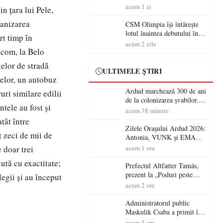
acum 1 zi
n ţara lui Pele,
ganizarea
CSM Olimpia își întărește
lotul înaintea debutului în
rt timp în
Liga 2
acum 2 zile
.com, la Belo
telor de stradă
ULTIMELE ȘTIRI
nţelor, un autobuz
Ardud marchează 300 de ani
uri similare edilii
de la colonizarea șvabilor.
tele au fost şi
Jubileul va fi sărbătorit pe 8
acum 38 minute
august
atât între
Zilele Orașului Ardud 2026:
t zeci de mii de
Antonia, VUNK și EMAA
urcă pe scena Cetății Ardud.
 doar trei
acum 1 ora
Intrarea este liberă
ută cu exactitate;
Prefectul Altfatter Tamás,
prezent la „Poduri peste
legii şi au început
granițe – Zilele Diasporei
acum 2 ore
Sătmărene”
Administratorul public
Maskulik Csaba a primit în
audiență cetățenii din Satu
acum 3 ore