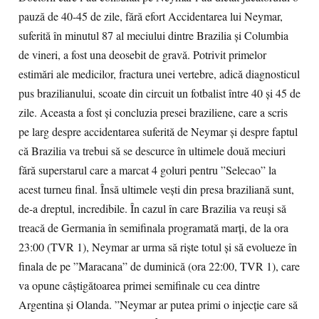
pauză de 40-45 de zile, fără efort Accidentarea lui Neymar,
suferită în minutul 87 al meciului dintre Brazilia şi Columbia
de vineri, a fost una deosebit de gravă. Potrivit primelor
estimări ale medicilor, fractura unei vertebre, adică diagnosticul
pus brazilianului, scoate din circuit un fotbalist între 40 şi 45 de
zile. Aceasta a fost şi concluzia presei braziliene, care a scris
pe larg despre accidentarea suferită de Neymar şi despre faptul
că Brazilia va trebui să se descurce în ultimele două meciuri
fără superstarul care a marcat 4 goluri pentru ”Selecao” la
acest turneu final. Însă ultimele veşti din presa braziliană sunt,
de-a dreptul, incredibile. În cazul în care Brazilia va reuşi să
treacă de Germania în semifinala programată marţi, de la ora
23:00 (TVR 1), Neymar ar urma să rişte totul şi să evolueze în
finala de pe ”Maracana” de duminică (ora 22:00, TVR 1), care
va opune câştigătoarea primei semifinale cu cea dintre
Argentina şi Olanda. ”Neymar ar putea primi o injecţie care să