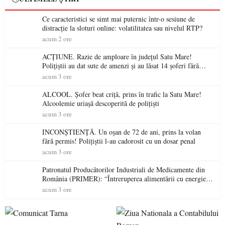
Ce caracteristici se simt mai puternic într-o sesiune de
distracție la sloturi online: volatilitatea sau nivelul RTP?
acum 2 ore
ACȚIUNE. Razie de amploare în județul Satu Mare!
Polițiștii au dat sute de amenzi și au lăsat 14 șoferi fără
permis într-o singură zi
acum 3 ore
ALCOOL. Șofer beat criță, prins în trafic la Satu Mare!
Alcoolemie uriașă descoperită de polițiști
acum 3 ore
INCONȘTIENȚĂ. Un oșan de 72 de ani, prins la volan
fără permis! Polițiștii l-au cadorosit cu un dosar penal
acum 3 ore
Patronatul Producătorilor Industriali de Medicamente din
România (PRIMER): “Întreruperea alimentării cu energie
electrică a fabricilor de medicamente va pune în pericol
acum 3 ore
accesul pacienților la medicamente esențiale