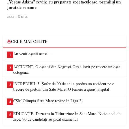
„Veress Ádám” revine cu preparate spectaculoase, premii și un
jurat de renume
acum 3 ore
CELE MAI CITITE
Au venit oșenii acasă…
1
ACCIDENT. O oșancă din Negrești-Oaș a lovit pe trecere un oșan
2
octogenar
INCREDIBIL!!! Șofer de 90 de ani a produs un accident pe o
3
trecere de pietoni din Satu Mare. O femeie a ajuns la spital
CSM Olimpia Satu Mare revine în Liga 2!
4
EDUCAȚIE. Dezastru la Titluraziare în Satu Mare. Nicio notă de
5
zece, 90 de candidați au picat examenul