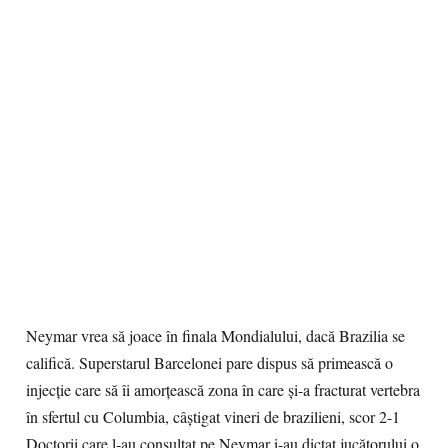
Neymar vrea să joace în finala Mondialului, dacă Brazilia se
califică. Superstarul Barcelonei pare dispus să primească o
injecţie care să îi amorţească zona în care şi-a fracturat vertebra
în sfertul cu Columbia, câştigat vineri de brazilieni, scor 2-1
Doctorii care l-au consultat pe Neymar i-au dictat jucătorului o