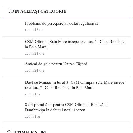
DIN ACEEAȘI CATEGORIE
Probleme de percepere a noului regulament
acum 18 ore
CSM Olimpia Satu Mare începe aventura în Cupa României
la Baia Mare
acum 21 ore
Amical de gală pentru Unirea Tășnad
acum 21 ore
Duel cu Minaur în turul 3. CSM Olimpia Satu Mare începe
aventura în Cupa României la Baia Mare
acum 1 zi
Start promițător pentru CSM Olimpia. Remiză la
Dumbrăvița în debutul noului sezon
acum 1 zi
ULTIMELE ȘTIRI