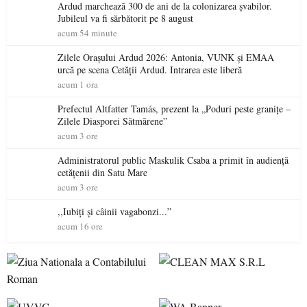
Ardud marchează 300 de ani de la colonizarea șvabilor.
Jubileul va fi sărbătorit pe 8 august
acum 54 minute
Zilele Orașului Ardud 2026: Antonia, VUNK și EMAA
urcă pe scena Cetății Ardud. Intrarea este liberă
acum 1 ora
Prefectul Altfatter Tamás, prezent la „Poduri peste granițe –
Zilele Diasporei Sătmărene”
acum 3 ore
Administratorul public Maskulik Csaba a primit în audiență
cetățenii din Satu Mare
acum 3 ore
,,Iubiți și câinii vagabonzi...”
acum 16 ore