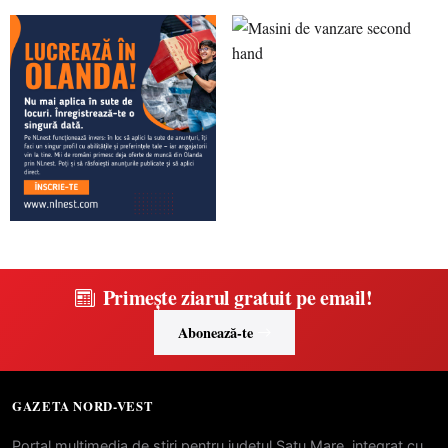
Primește ziarul gratuit pe email!
Abonează-te
GAZETA NORD-VEST
Portal multimedia de stiri pentru judetul Satu Mare, integrat cu