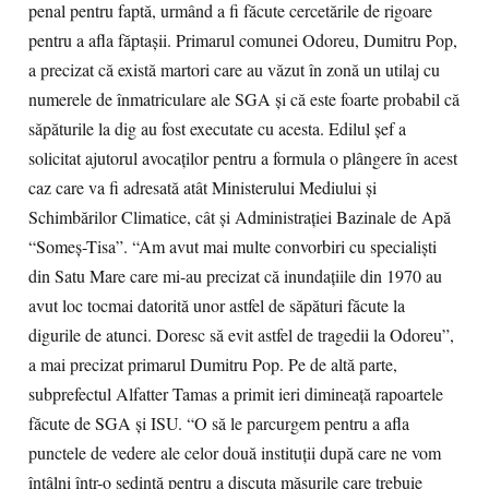
penal pentru faptă, urmând a fi făcute cercetările de rigoare
pentru a afla făptaşii. Primarul comunei Odoreu, Dumitru Pop,
a precizat că există martori care au văzut în zonă un utilaj cu
numerele de înmatriculare ale SGA şi că este foarte probabil că
săpăturile la dig au fost executate cu acesta. Edilul şef a
solicitat ajutorul avocaţilor pentru a formula o plângere în acest
caz care va fi adresată atât Ministerului Mediului şi
Schimbărilor Climatice, cât şi Administraţiei Bazinale de Apă
“Someş-Tisa”. “Am avut mai multe convorbiri cu specialişti
din Satu Mare care mi-au precizat că inundaţiile din 1970 au
avut loc tocmai datorită unor astfel de săpături făcute la
digurile de atunci. Doresc să evit astfel de tragedii la Odoreu”,
a mai precizat primarul Dumitru Pop. Pe de altă parte,
subprefectul Alfatter Tamas a primit ieri dimineaţă rapoartele
făcute de SGA şi ISU. “O să le parcurgem pentru a afla
punctele de vedere ale celor două instituţii după care ne vom
întâlni într-o şedinţă pentru a discuta măsurile care trebuie