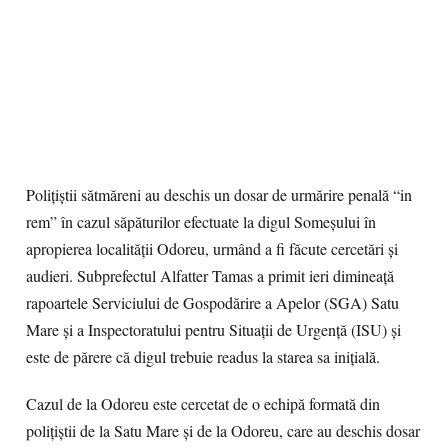
Poliţiştii sătmăreni au deschis un dosar de urmărire penală “in
rem” în cazul săpăturilor efectuate la digul Someşului în
apropierea localităţii Odoreu, urmând a fi făcute cercetări şi
audieri. Subprefectul Alfatter Tamas a primit ieri dimineaţă
rapoartele Serviciului de Gospodărire a Apelor (SGA) Satu
Mare şi a Inspectoratului pentru Situaţii de Urgenţă (ISU) şi
este de părere că digul trebuie readus la starea sa iniţială.
Cazul de la Odoreu este cercetat de o echipă formată din
poliţiştii de la Satu Mare şi de la Odoreu, care au deschis dosar