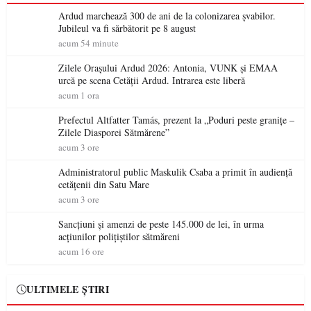
Ardud marchează 300 de ani de la colonizarea șvabilor.
Jubileul va fi sărbătorit pe 8 august
acum 54 minute
Zilele Orașului Ardud 2026: Antonia, VUNK și EMAA
urcă pe scena Cetății Ardud. Intrarea este liberă
acum 1 ora
Prefectul Altfatter Tamás, prezent la „Poduri peste granițe –
Zilele Diasporei Sătmărene”
acum 3 ore
Administratorul public Maskulik Csaba a primit în audiență
cetățenii din Satu Mare
acum 3 ore
Sancțiuni și amenzi de peste 145.000 de lei, în urma
acțiunilor polițiștilor sătmăreni
acum 16 ore
ULTIMELE ȘTIRI