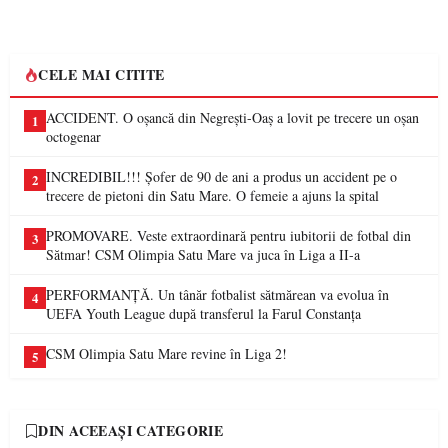
CELE MAI CITITE
ACCIDENT. O oșancă din Negrești-Oaș a lovit pe trecere un oșan
1
octogenar
INCREDIBIL!!! Șofer de 90 de ani a produs un accident pe o
2
trecere de pietoni din Satu Mare. O femeie a ajuns la spital
PROMOVARE. Veste extraordinară pentru iubitorii de fotbal din
3
Sătmar! CSM Olimpia Satu Mare va juca în Liga a II-a
PERFORMANȚĂ. Un tânăr fotbalist sătmărean va evolua în
4
UEFA Youth League după transferul la Farul Constanța
CSM Olimpia Satu Mare revine în Liga 2!
5
DIN ACEEAȘI CATEGORIE