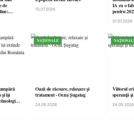
e de
IA cu o fa
10.07.2026
line:
pentru 202
lul RTP?
07.07.2026
NAȚIONALE
NAȚIONAL
cumpără
Oază de răcoare, relaxare și
Viitorul cr
și își
tratament - Ocna Șugatag
speranță și
tehnologice
24.06.2026
24.05.2026