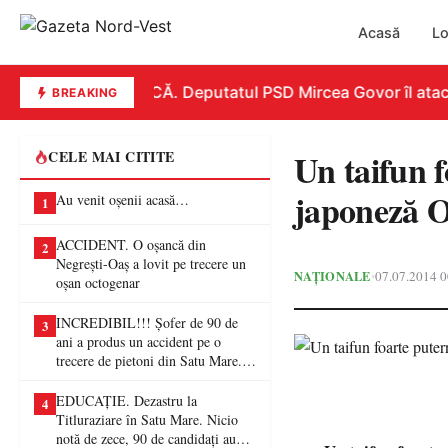
Acasă
Lo
REPLICĂ. Deputatul PSD Mircea Govor îl atacă du
BREAKING
Un taifun f
CELE MAI CITITE
japoneză 
Au venit oșenii acasă…
1
ACCIDENT. O oșancă din
2
Negrești-Oaș a lovit pe trecere un
NAȚIONALE
07.07.2014 0
•
oșan octogenar
INCREDIBIL!!! Șofer de 90 de
3
ani a produs un accident pe o
trecere de pietoni din Satu Mare. O
femeie a ajuns la spital
EDUCAȚIE. Dezastru la
4
Titluraziare în Satu Mare. Nicio
notă de zece, 90 de candidați au