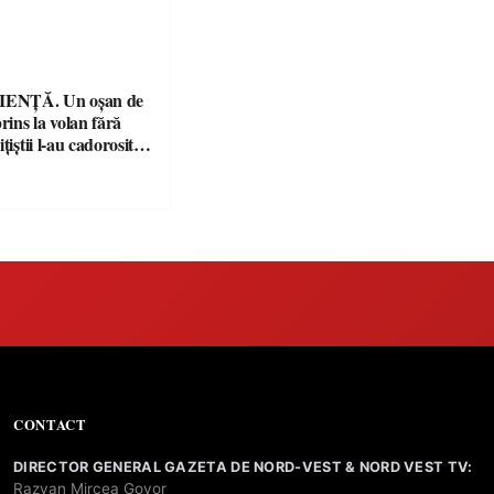
ENȚĂ. Un oșan de
prins la volan fără
țiștii l-au cadorosit
r penal
CONTACT
DIRECTOR GENERAL GAZETA DE NORD-VEST & NORD VEST TV:
Razvan Mircea Govor