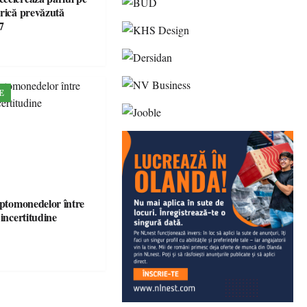
brică prevăzută
7
E
iptomonedelor între
 incertitudine