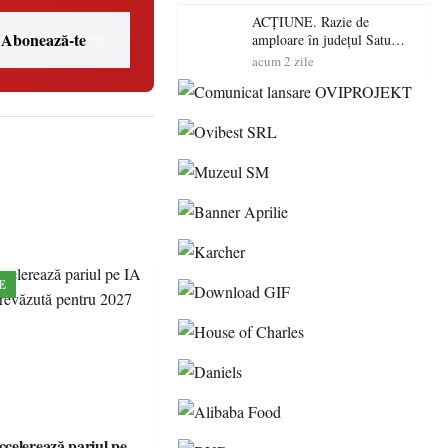
volatilitatea sau nivelul
RTP?
ACȚIUNE. Razie de
Abonează-te
amploare în județul Satu
Mare! Polițiștii au dat sute
acum 2 zile
de amenzi și au lăsat 14
șoferi fără permis într-o
singură zi
E
celerează pariul pe