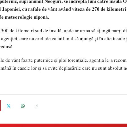
 puternic, supranumit Neoguri, se îndrepta luni către insula O
 Japoniei, cu rafale de vânt având viteza de 270 de kilometri 
de meteorologie niponă.
a 300 de kilometri sud de insulă, unde ar urma să ajungă marţi di
 agenţiei, care nu exclude ca taifunul să ajungă şi în alte insule
redusă.
e de vânt foarte puternice şi ploi torenţiale, agenţia le-a recom
mână în casele lor şi să evite deplasările care nu sunt absolut n