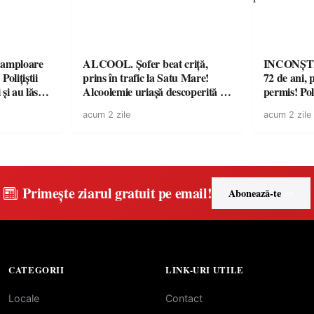
amploare
ALCOOL. Șofer beat criță,
INCONȘTI
olițiștii
prins în trafic la Satu Mare!
72 de ani, 
și au lăsat
Alcoolemie uriașă descoperită de
permis! Poli
într-o
polițiști
cu un dosa
acum 2 zile
acum 2 zile
Primește ziarul gratuit pe email!
Abonează-te
CATEGORII
LINK-URI UTILE
Locale
Contact