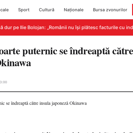
cale
Sport
Cultură
Naționale
Bursa zvonurilor
r pe Ilie Bolojan: „Românii nu își plătesc facturile cu indi
oarte puternic se îndreaptă către
Okinawa
0:00