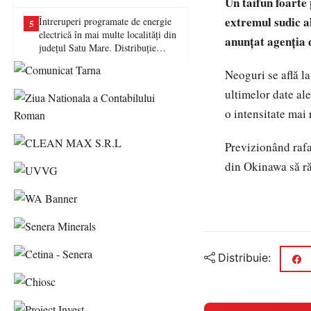
Un taifun foarte
picat examenul
extremul sudic al
Întreruperi programate de energie
5
electrică în mai multe localități din
anunţat agenţia 
județul Satu Mare. Distribuție
Energie Electrică România anunță
Neoguri se află l
lucrări la rețea
ultimelor date ale
o intensitate mai 
Previzionând rafal
din Okinawa să ră
Distribuie: