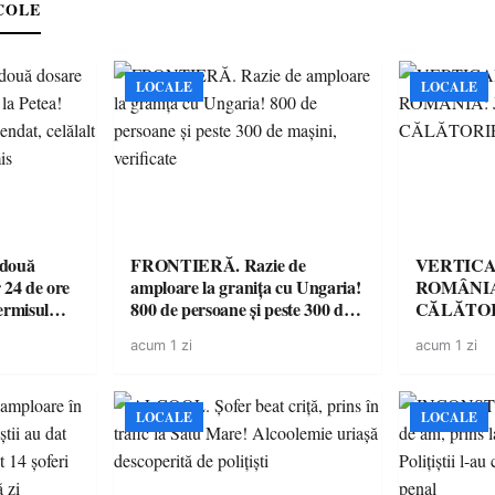
COLE
LOCALE
LOCALE
 două
FRONTIERĂ. Razie de
VERTICA
 24 de ore
amploare la granița cu Ungaria!
ROMÂNIA
ermisul
800 de persoane și peste 300 de
CĂLĂTOR
 a avut
mașini, verificate
acum 1 zi
acum 1 zi
LOCALE
LOCALE