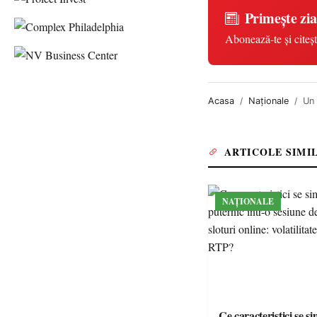
Primește zia
Abonează-te și citeșt
Acasa
Naționale
Un 
ARTICOLE SIMI
NAȚIONALE
Ce caracteristici se s