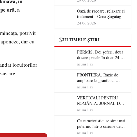
kinawa, în
29.06.2026
operațiunile tehnologice din
pe oră, a
România
Oază de răcoare, relaxare și
tratament - Ocna Șugatag
24.06.2026
mineaţa, potrivit
ULTIMELE ȘTIRI
 japoneze, dar cu
PERMIS. Doi șoferi, două
dosare penale în doar 24 de
ore la Petea! Unul avea
andat locuitorilor
acum 1 zi
permisul suspendat, celălalt
ecesare.
nu a avut niciodată permis
FRONTIERĂ. Razie de
amploare la granița cu
Ungaria! 800 de persoane și
acum 1 zi
peste 300 de mașini,
verificate
VERTICALI PENTRU
ROMÂNIA: JURNAL DE
CĂLĂTORIE FIJET
acum 1 zi
Ce caracteristici se simt mai
puternic într-o sesiune de
distracție la sloturi online:
acum 1 zi