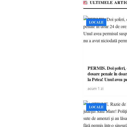
ULTIMELE ARTI
LOCALE
PERMIS. Doi șoferi,
dosare penale în doar
la Petea! Unul avea p
suspendat, celălalt nu
acum 1 zi
niciodată permis
LOCALE