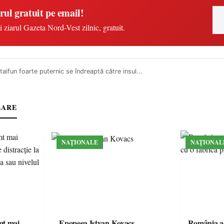
rul gratuit pe email!
i ziarul Gazeta Nord-Vest zilnic, gratuit.
taifun foarte puternic se îndreaptă către insul...
LARE
NAȚIONALE
NAȚIONAL
imt mai
Epopeea Istvan Kovacs
România ac