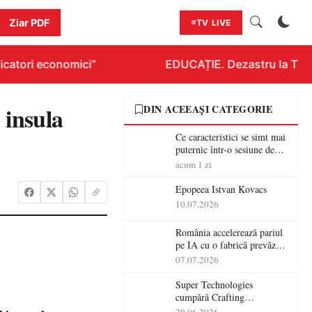
Ziar PDF
TV LIVE
catori economici”
EDUCAȚIE. Dezastru la Titlur
 insula
DIN ACEEAȘI CATEGORIE
Ce caracteristici se simt mai
puternic într-o sesiune de
distracție la sloturi online:
acum 1 zi
volatilitatea sau nivelul
RTP?
Epopeea Istvan Kovacs
10.07.2026
România accelerează pariul
pe IA cu o fabrică prevăzută
pentru 2027
07.07.2026
Super Technologies
cumpără Crafting
Technologies și își extinde