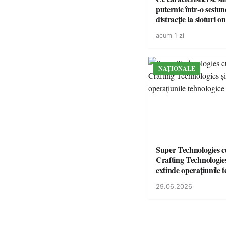
puternic într-o sesiun
distracție la sloturi on
volatilitatea sau nive
acum 1 zi
NAȚIONALE
Super Technologies 
Crafting Technologies 
extinde operațiunile 
din România
29.06.2026