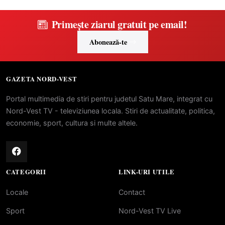
Primește ziarul gratuit pe email!
Abonează-te
GAZETA NORD-VEST
Portal multimedia de stiri pentru judetul Satu Mare, integrat cu
Nord-Vest TV - televiziunea locala. Stiri de actualitate, politica,
economie, sport, cultura si multe altele.
CATEGORII
LINK-URI UTILE
Locale
Contact
Sport
Nord-Vest TV Live