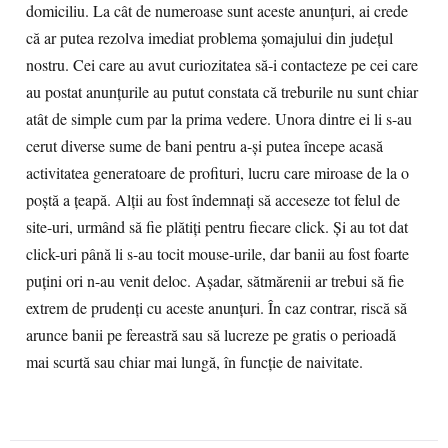
domiciliu. La cât de numeroase sunt aceste anunţuri, ai crede
că ar putea rezolva imediat problema şomajului din judeţul
nostru. Cei care au avut curiozitatea să-i contacteze pe cei care
au postat anunţurile au putut constata că treburile nu sunt chiar
atât de simple cum par la prima vedere. Unora dintre ei li s-au
cerut diverse sume de bani pentru a-şi putea începe acasă
activitatea generatoare de profituri, lucru care miroase de la o
poştă a ţeapă. Alţii au fost îndemnaţi să acceseze tot felul de
site-uri, urmând să fie plătiţi pentru fiecare click. Şi au tot dat
click-uri până li s-au tocit mouse-urile, dar banii au fost foarte
puţini ori n-au venit deloc. Aşadar, sătmărenii ar trebui să fie
extrem de prudenţi cu aceste anunţuri. În caz contrar, riscă să
arunce banii pe fereastră sau să lucreze pe gratis o perioadă
mai scurtă sau chiar mai lungă, în funcţie de naivitate.