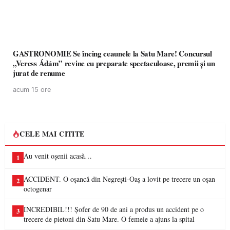
GASTRONOMIE Se încing ceaunele la Satu Mare! Concursul
„Veress Ádám” revine cu preparate spectaculoase, premii și un
jurat de renume
acum 15 ore
CELE MAI CITITE
Au venit oșenii acasă…
1
ACCIDENT. O oșancă din Negrești-Oaș a lovit pe trecere un oșan
2
octogenar
INCREDIBIL!!! Șofer de 90 de ani a produs un accident pe o
3
trecere de pietoni din Satu Mare. O femeie a ajuns la spital