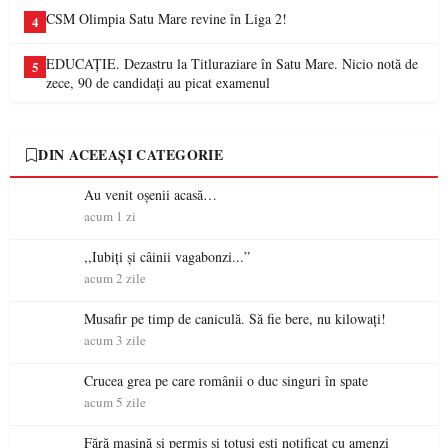
CSM Olimpia Satu Mare revine în Liga 2!
4
EDUCAȚIE. Dezastru la Titluraziare în Satu Mare. Nicio notă de
5
zece, 90 de candidați au picat examenul
DIN ACEEAȘI CATEGORIE
Au venit oșenii acasă…
acum 1 zi
,,Iubiți și câinii vagabonzi...”
acum 2 zile
Musafir pe timp de caniculă. Să fie bere, nu kilowați!
acum 3 zile
Crucea grea pe care românii o duc singuri în spate
acum 5 zile
Fără mașină și permis și totuși ești notificat cu amenzi