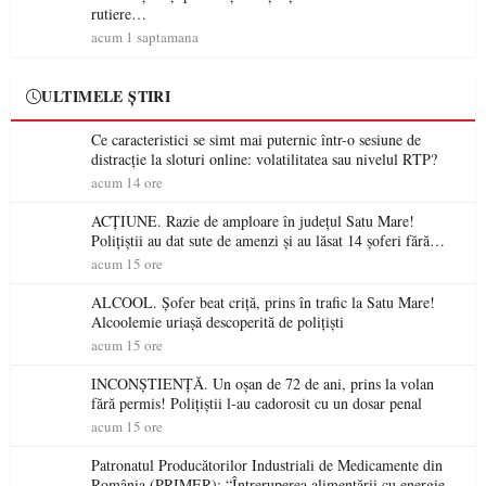
rutiere…
acum 1 saptamana
ULTIMELE ȘTIRI
Ce caracteristici se simt mai puternic într-o sesiune de
distracție la sloturi online: volatilitatea sau nivelul RTP?
acum 14 ore
ACȚIUNE. Razie de amploare în județul Satu Mare!
Polițiștii au dat sute de amenzi și au lăsat 14 șoferi fără
permis într-o singură zi
acum 15 ore
ALCOOL. Șofer beat criță, prins în trafic la Satu Mare!
Alcoolemie uriașă descoperită de polițiști
acum 15 ore
INCONȘTIENȚĂ. Un oșan de 72 de ani, prins la volan
fără permis! Polițiștii l-au cadorosit cu un dosar penal
acum 15 ore
Patronatul Producătorilor Industriali de Medicamente din
România (PRIMER): “Întreruperea alimentării cu energie