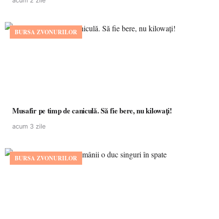
acum 2 zile
BURSA ZVONURILOR
Musafir pe timp de caniculă. Să fie bere, nu kilowați!
acum 3 zile
BURSA ZVONURILOR