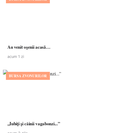
Au venit oșenii acasă…
acum 1 zi
BURSA ZVONURILOR
,,Iubiți și câinii vagabonzi...”