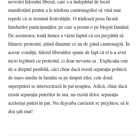
nevestei liderului liberal, care s-a îndepărtat de locul
manifestării pentru a le telefona camionagiilor să vină mai
repede că se termină festivităţile. O trădează poza făcută
fundurilor participanţilor, pe care a postat-o pe blogul familial.
De asemenea, toată lumea a văzut faptul că era pregătită să
filmeze protestul, ştiind dinainte ce au de gând camionagiii. În
aceste condiţii, liderul liberalilor spune de fapt că el n-a avut
nicio legătură cu protestul, ci doar nevasta sa . Explicaţia este
de-a dreptul penibilă, căci chiar dacă există separaţia politicii
de mass-media în familia sa pe timpul zilei, cele două
superputeri se intersectează în pat noaptea. Adică, chiar dacă
există separaţia puterilor în stat, nu există deloc separaţia
aceloraşi puteri în pat. Nu degeaba careienii se pregătesc să le
dea şah mat!