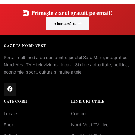
Primește ziarul gratuit pe email!
Abonează-te
GAZETA NORD-VEST
Portal multimedia de stiri pentru judetul Satu Mare, integrat cu
Nord-Vest TV - televiziunea locala. Stiri de actualitate, politica,
economie, sport, cultura si multe altele.
CATEGORII
LINK-URI UTILE
Locale
Contact
Sport
Nord-Vest TV Live