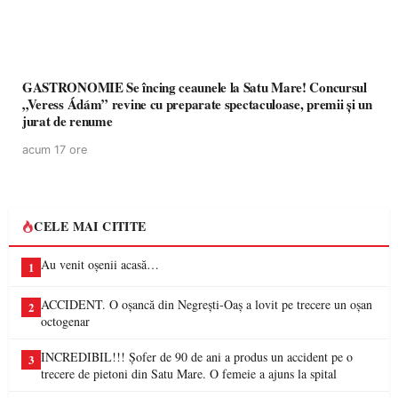
GASTRONOMIE Se încing ceaunele la Satu Mare! Concursul
„Veress Ádám” revine cu preparate spectaculoase, premii și un
jurat de renume
acum 17 ore
CELE MAI CITITE
Au venit oșenii acasă…
1
ACCIDENT. O oșancă din Negrești-Oaș a lovit pe trecere un oșan
2
octogenar
INCREDIBIL!!! Șofer de 90 de ani a produs un accident pe o
3
trecere de pietoni din Satu Mare. O femeie a ajuns la spital