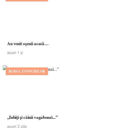
Au venit oșenii acasă…
acum 1 zi
BURSA ZVONURILOR
,,Iubiți și câinii vagabonzi...”
acum 2 zile