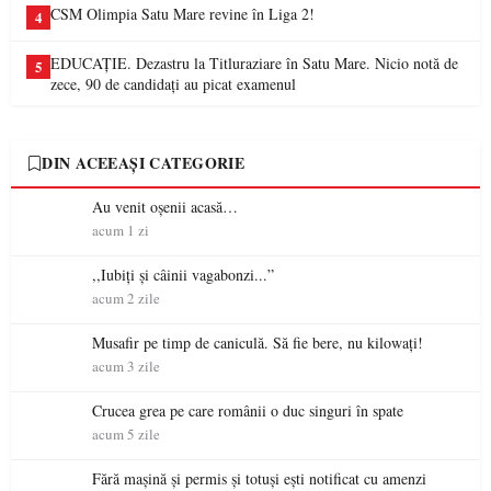
CSM Olimpia Satu Mare revine în Liga 2!
4
EDUCAȚIE. Dezastru la Titluraziare în Satu Mare. Nicio notă de
5
zece, 90 de candidați au picat examenul
DIN ACEEAȘI CATEGORIE
Au venit oșenii acasă…
acum 1 zi
,,Iubiți și câinii vagabonzi...”
acum 2 zile
Musafir pe timp de caniculă. Să fie bere, nu kilowați!
acum 3 zile
Crucea grea pe care românii o duc singuri în spate
acum 5 zile
Fără mașină și permis și totuși ești notificat cu amenzi