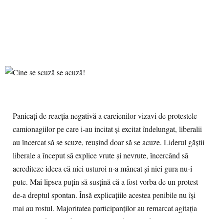
Panicaţi de reacţia negativă a careienilor vizavi de protestele
camionagiilor pe care i-au incitat şi excitat îndelungat, liberalii
au încercat să se scuze, reuşind doar să se acuze. Liderul găştii
liberale a început să explice vrute şi nevrute, încercând să
acrediteze ideea că nici usturoi n-a mâncat şi nici gura nu-i
pute. Mai lipsea puţin să susţină că a fost vorba de un protest
de-a dreptul spontan. Însă explicaţiile acestea penibile nu îşi
mai au rostul. Majoritatea participanţilor au remarcat agitaţia