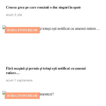
Crucea grea pe care românii o duc singuri în spate
acum 5 zile
BURSA ZVONURILOR
Fără mașină și permis și totuși ești notificat cu amenzi
rutiere…
acum 1 saptamana
BURSA ZVONURILOR