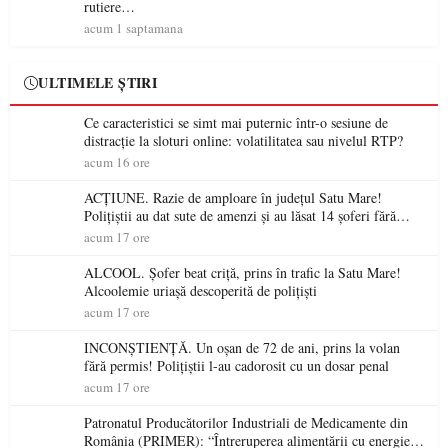
rutiere…
acum 1 saptamana
ULTIMELE ȘTIRI
Ce caracteristici se simt mai puternic într-o sesiune de
distracție la sloturi online: volatilitatea sau nivelul RTP?
acum 16 ore
ACȚIUNE. Razie de amploare în județul Satu Mare!
Polițiștii au dat sute de amenzi și au lăsat 14 șoferi fără
permis într-o singură zi
acum 17 ore
ALCOOL. Șofer beat criță, prins în trafic la Satu Mare!
Alcoolemie uriașă descoperită de polițiști
acum 17 ore
INCONȘTIENȚĂ. Un oșan de 72 de ani, prins la volan
fără permis! Polițiștii l-au cadorosit cu un dosar penal
acum 17 ore
Patronatul Producătorilor Industriali de Medicamente din
România (PRIMER): “Întreruperea alimentării cu energie