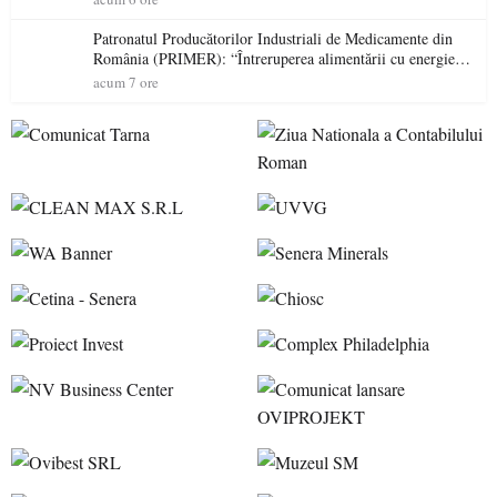
Patronatul Producătorilor Industriali de Medicamente din
România (PRIMER): “Întreruperea alimentării cu energie
electrică a fabricilor de medicamente va pune în pericol
acum 7 ore
accesul pacienților la medicamente esențiale