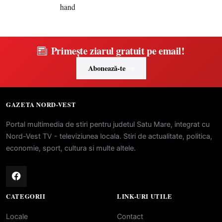
Primește ziarul gratuit pe email!
Abonează-te
GAZETA NORD-VEST
Portal multimedia de stiri pentru judetul Satu Mare, integrat cu
Nord-Vest TV - televiziunea locala. Stiri de actualitate, politica,
economie, sport, cultura si multe altele.
CATEGORII
LINK-URI UTILE
Locale
Contact