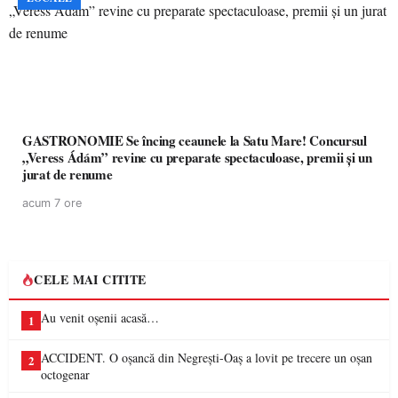
GASTRONOMIE Se încing ceaunele la Satu Mare! Concursul
„Veress Ádám” revine cu preparate spectaculoase, premii și un
jurat de renume
acum 7 ore
CELE MAI CITITE
Au venit oșenii acasă…
1
ACCIDENT. O oșancă din Negrești-Oaș a lovit pe trecere un oșan
2
octogenar