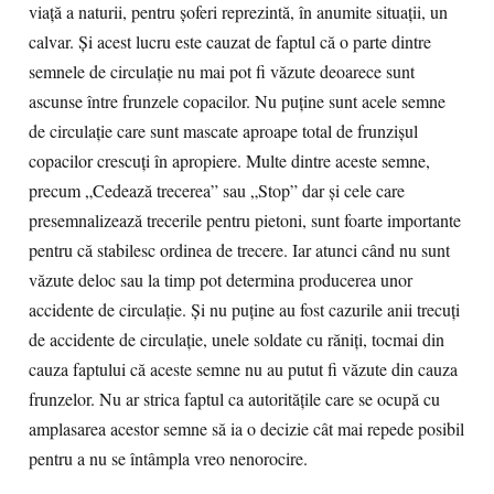
viaţă a naturii, pentru şoferi reprezintă, în anumite situaţii, un
calvar. Şi acest lucru este cauzat de faptul că o parte dintre
semnele de circulaţie nu mai pot fi văzute deoarece sunt
ascunse între frunzele copacilor. Nu puţine sunt acele semne
de circulaţie care sunt mascate aproape total de frunzişul
copacilor crescuţi în apropiere. Multe dintre aceste semne,
precum „Cedează trecerea” sau „Stop” dar şi cele care
presemnalizează trecerile pentru pietoni, sunt foarte importante
pentru că stabilesc ordinea de trecere. Iar atunci când nu sunt
văzute deloc sau la timp pot determina producerea unor
accidente de circulaţie. Şi nu puţine au fost cazurile anii trecuţi
de accidente de circulaţie, unele soldate cu răniţi, tocmai din
cauza faptului că aceste semne nu au putut fi văzute din cauza
frunzelor. Nu ar strica faptul ca autorităţile care se ocupă cu
amplasarea acestor semne să ia o decizie cât mai repede posibil
pentru a nu se întâmpla vreo nenorocire.