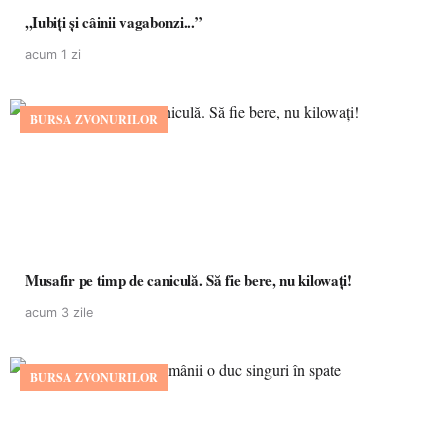
,,Iubiți și câinii vagabonzi...”
acum 1 zi
BURSA ZVONURILOR
Musafir pe timp de caniculă. Să fie bere, nu kilowați!
acum 3 zile
BURSA ZVONURILOR