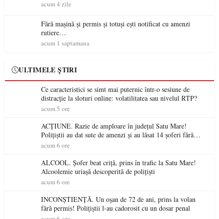
acum 4 zile
Fără mașină și permis și totuși ești notificat cu amenzi
rutiere…
acum 1 saptamana
ULTIMELE ȘTIRI
Ce caracteristici se simt mai puternic într-o sesiune de
distracție la sloturi online: volatilitatea sau nivelul RTP?
acum 5 ore
ACȚIUNE. Razie de amploare în județul Satu Mare!
Polițiștii au dat sute de amenzi și au lăsat 14 șoferi fără
permis într-o singură zi
acum 6 ore
ALCOOL. Șofer beat criță, prins în trafic la Satu Mare!
Alcoolemie uriașă descoperită de polițiști
acum 6 ore
INCONȘTIENȚĂ. Un oșan de 72 de ani, prins la volan
fără permis! Polițiștii l-au cadorosit cu un dosar penal
acum 6 ore