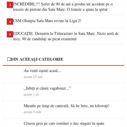
INCREDIBIL!!! Șofer de 90 de ani a produs un accident pe o
3
trecere de pietoni din Satu Mare. O femeie a ajuns la spital
CSM Olimpia Satu Mare revine în Liga 2!
4
EDUCAȚIE. Dezastru la Titluraziare în Satu Mare. Nicio notă de
5
zece, 90 de candidați au picat examenul
DIN ACEEAȘI CATEGORIE
Au venit oșenii acasă…
acum 23 ore
,,Iubiți și câinii vagabonzi...”
acum 1 zi
Musafir pe timp de caniculă. Să fie bere, nu kilowați!
acum 3 zile
Crucea grea pe care românii o duc singuri în spate