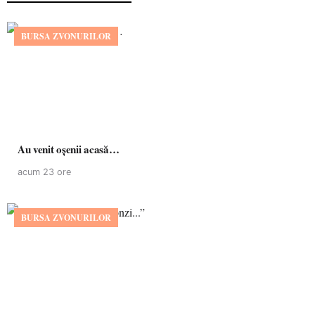
BURSA ZVONURILOR
Au venit oșenii acasă…
acum 23 ore
BURSA ZVONURILOR