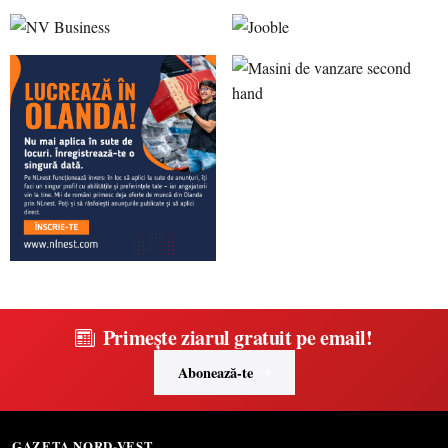
Primește ziarul gratuit pe email!
Abonează-te
GAZETA NORD-VEST