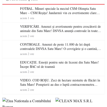
FOTBAL. Măsuri speciale la meciul CSM Olimpia Satu
Mare – CSM Reșița! Jandarmii vin cu avertismente clare
pentru suporteri
acum 1 ora
VERIFICĂRI. Amenzi și avertismente pentru crescătorii de
animale din Satu Mare! DSVSA anunță controale în toate
gospodăriile și face apel la respectarea legii
acum 2 ore
CONTROALE. Amenzi de peste 11.000 de lei după
controalele DSVSA Satu Mare! O covrigărie și o cantină,
sancționate pentru nereguli
acum 2 ore
EDUCAȚIE. Emoții pentru sute de liceeni din Satu Mare!
Începe BAC-ul de toamnă
acum 2 ore
VIDEO. COD ROȘU. Zeci de hectare mistuite de flăcări în
Satu Mare! Pompierii au dus o luptă contracronometru
pentru a salva o pădure de la dezastru
acum 2 ore