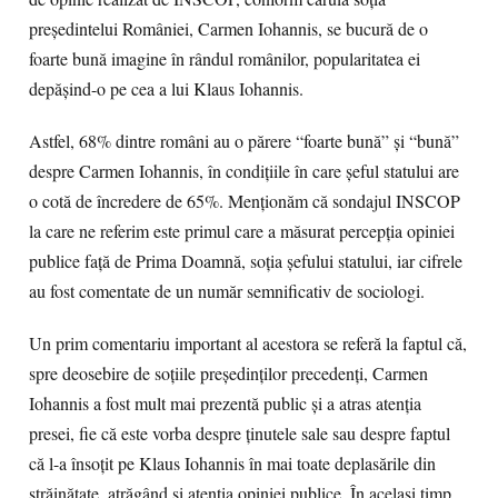
preşedintelui României, Carmen Iohannis, se bucură de o
foarte bună imagine în rândul românilor, popularitatea ei
depăşind-o pe cea a lui Klaus Iohannis.
Astfel, 68% dintre români au o părere “foarte bună” şi “bună”
despre Carmen Iohannis, în condiţiile în care şeful statului are
o cotă de încredere de 65%. Menţionăm că sondajul INSCOP
la care ne referim este primul care a măsurat percepţia opiniei
publice faţă de Prima Doamnă, soţia şefului statului, iar cifrele
au fost comentate de un număr semnificativ de sociologi.
Un prim comentariu important al acestora se referă la faptul că,
spre deosebire de soţiile preşedinţilor precedenţi, Carmen
Iohannis a fost mult mai prezentă public şi a atras atenţia
presei, fie că este vorba despre ţinutele sale sau despre faptul
că l-a însoţit pe Klaus Iohannis în mai toate deplasările din
străinătate, atrăgând şi atenţia opiniei publice. În acelaşi timp,