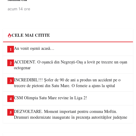
acum 14 ore
CELE MAI CITITE
Au venit oșenii acasă…
1
ACCIDENT. O oșancă din Negrești-Oaș a lovit pe trecere un oșan
2
octogenar
INCREDIBIL!!! Șofer de 90 de ani a produs un accident pe o
3
trecere de pietoni din Satu Mare. O femeie a ajuns la spital
CSM Olimpia Satu Mare revine în Liga 2!
4
DEZVOLTARE. Moment important pentru comuna Moftin.
5
Drumuri modernizate inaugurate în prezența autorităților județene