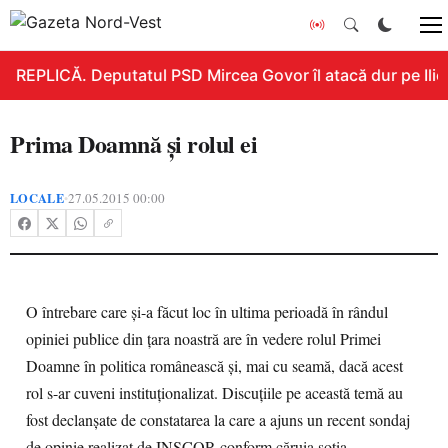
REPLICĂ. Deputatul PSD Mircea Govor îl atacă dur pe Ilie B
Prima Doamnă şi rolul ei
LOCALE
27.05.2015 00:00
•
O întrebare care şi-a făcut loc în ultima perioadă în rândul
opiniei publice din ţara noastră are în vedere rolul Primei
Doamne în politica românească şi, mai cu seamă, dacă acest
rol s-ar cuveni instituţionalizat. Discuţiile pe această temă au
fost declanşate de constatarea la care a ajuns un recent sondaj
de opinie realizat de INSCOP, conform căruia soţia