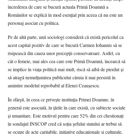
încrederea de care se bucură actuala Primă Doamnă a
Românilor se explică în mod esenţial prin aceea că nu este un
personaj asociat cu politica.
Pe de altă parte, unii sociologi consideră că există pericolul ca
acest capital pozitiv de care se bucură Carmen Iohannis să se
risipească din cauza unor percepţii conservatoare. Astfel, cu
cât o femeie, mai ales cea care este Primă Doamnă, încearcă să
se implice în viaţa politică mai mult, riscă să aibă de pierdut şi
să atragă nemulţumirea publicului căruia îi mai persistă în
amintire modelul reprobabil al Elenei Ceauşescu.
În sfârşit, în ceea ce priveşte instituţia Primei Doamne, în
general este asociată, în ţările în care există, cu subiecte sociale
şi umanitare. Este motivul pentru care 52% din cei chestionaţi
în sondajul INSCOP cred că soţia şefului statului ar trebui să
se ocupe de acte caritabile, iniţiative educaţionale şi culturale,