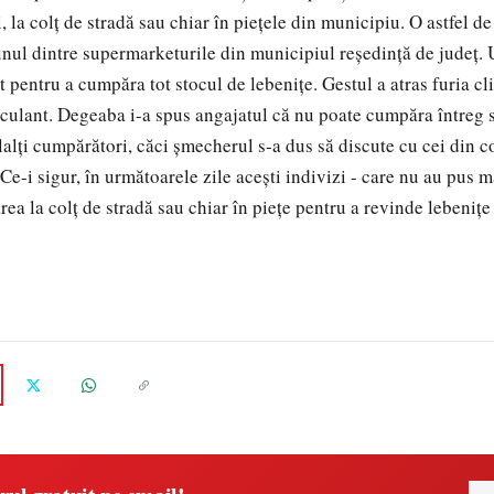
, la colţ de stradă sau chiar în pieţele din municipiu. O astfel de
unul dintre supermarketurile din municipiul reşedinţă de judeţ. 
pentru a cumpăra tot stocul de lebeniţe. Gestul a atras furia cli
peculant. Degeaba i-a spus angajatul că nu poate cumpăra întreg 
lalţi cumpărători, căci şmecherul s-a dus să discute cu cei din 
Ce-i sigur, în următoarele zile aceşti indivizi - care nu au pus 
ărea la colţ de stradă sau chiar în pieţe pentru a revinde lebeniţ