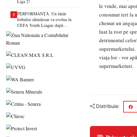
Liga 2!
le vinde, mai apoi
PERFORMANȚĂ. Un tânăr
consumat ieri la 
5
fotbalist sătmărean va evolua în
chemat un angajat 
UEFA Youth League după
transferul la Farul Constanța
luat la rost pe s
detrimentul celor
supermarketului. 
viaţa lor - vor ap
supermarketuri.
Distribuie: