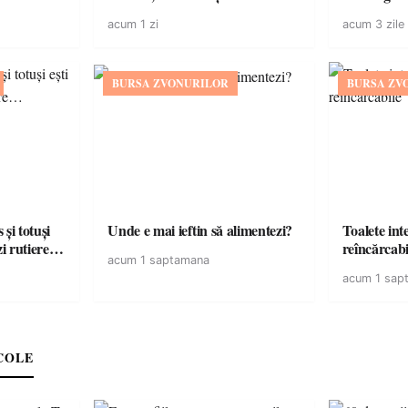
acum 1 zi
acum 3 zile
BURSA ZVONURILOR
BURSA ZV
și totuși
Unde e mai ieftin să alimentezi?
Toalete intel
zi rutiere…
reîncărcabi
acum 1 saptamana
acum 1 sap
COLE