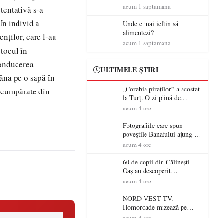
amenzi rutiere…
acum 1 saptamana
 tentativă s-a
Un individ a
Unde e mai ieftin să
alimentezi?
enţilor, care l-au
acum 1 saptamana
stocul în
conducerea
ULTIMELE ȘTIRI
mâna pe o sapă în
„Corabia piraților” a acostat
e cumpărate din
la Turț. O zi plină de
aventură și lecții despre
acum 4 ore
democrație pentru copiii din
tabăra de vară
Fotografiile care spun
poveștile Banatului ajung la
Muzeul de Artă Satu Mare
acum 4 ore
60 de copii din Călinești-
Oaș au descoperit
patrimoniul local la Casa
acum 4 ore
Muzeu „Iacob Mărcuț”
NORD VEST TV.
Homoroade mizează pe
tradiție, turism și investiții.
acum 4 ore