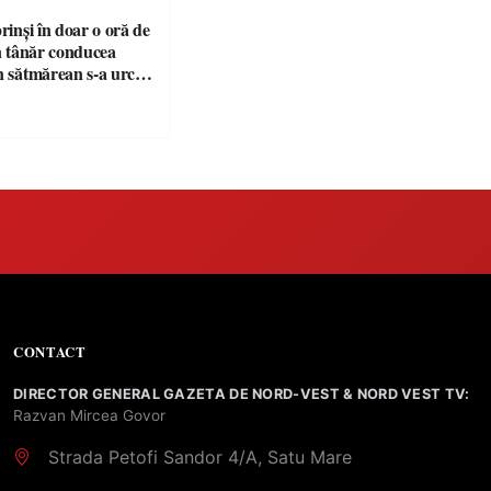
prinși în doar o oră de
Un tânăr conducea
n sătmărean s-a urcat
u permisul suspendat
CONTACT
DIRECTOR GENERAL GAZETA DE NORD-VEST & NORD VEST TV:
Razvan Mircea Govor
Strada Petofi Sandor 4/A, Satu Mare