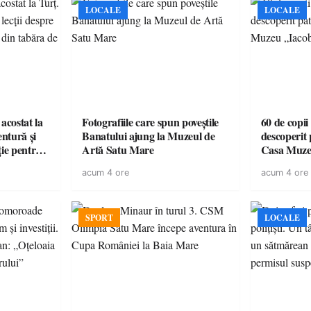
LOCALE
LOCALE
acostat la
Fotografiile care spun poveștile
60 de copii
entură și
Banatului ajung la Muzeul de
descoperit 
ție pentru
Artă Satu Mare
Casa Muze
vară
acum 4 ore
acum 4 ore
SPORT
LOCALE