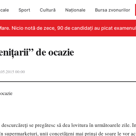
cale
Sport
Cultură
Naționale
Bursa zvonurilor
re. Nicio notă de zece, 90 de candidați au picat examenul
niţarii” de ocazie
.05.2015 00:00
 descurcăreţi se pregătesc să dea lovitura în următoarele zile. 
 în supermarketuri, unii concetăţeni mai prinşi de soare le vor a