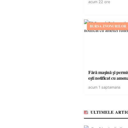
acum 22 ore
BURSA ZVONURILOR
Fără mașină și permis 
ești notificat cu amen
acum 1 saptamana
ULTIMELE ARTI