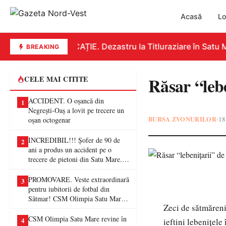
Acasă
Lo
EDUCAȚIE. Dezastru la Titluraziare în Satu Ma
BREAKING
Răsar “lebe
CELE MAI CITITE
ACCIDENT. O oșancă din
1
Negrești-Oaș a lovit pe trecere un
BURSA ZVONURILOR
18
•
oșan octogenar
INCREDIBIL!!! Șofer de 90 de
2
ani a produs un accident pe o
trecere de pietoni din Satu Mare. O
femeie a ajuns la spital
PROMOVARE. Veste extraordinară
3
pentru iubitorii de fotbal din
Sătmar! CSM Olimpia Satu Mare
Zeci de sătmăreni
va juca în Liga a II-a
CSM Olimpia Satu Mare revine în
4
ieftini lebeniţele