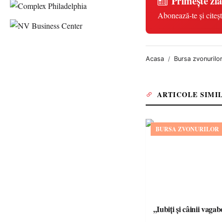
Primește zia
Abonează-te și citeșt
Acasa
Bursa zvonurilo
ARTICOLE SIMI
BURSA ZVONURILOR
,,Iubiți și câinii vagab