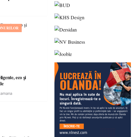
ONURILOR
igente, eco și
le
tamana