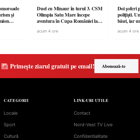
omoroade
Duel cu Minaur în turul 3. CSM
Doi șoferi 
urism și
Olimpia Satu Mare începe
polițiști. 
aventura în Cupa României la
băut, iar u
 rămâne un
Baia Mare
la volan c
acum 4 ore
acum 4 ore
Primește ziarul gratuit pe email!
Abonează-te
CATEGORII
LINK-URI UTILE
Locale
Contact
Sport
Nord-Vest TV Live
Cultură
Confidentialitate