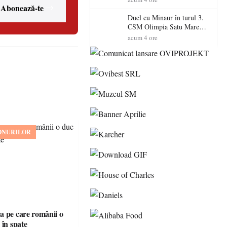
Abonează-te
Primarul Simion Ardelean:
„Oțeloaia rămâne un brand
Duel cu Minaur în turul 3.
al Codrului”
CSM Olimpia Satu Mare
începe aventura în Cupa
acum 4 ore
României la Baia Mare
ONURILOR
 pe care românii o
 în spate