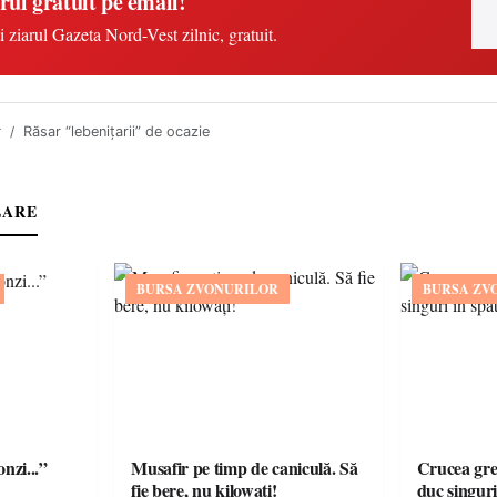
rul gratuit pe email!
i ziarul Gazeta Nord-Vest zilnic, gratuit.
r
Răsar “lebeniţarii” de ocazie
LARE
BURSA ZVONURILOR
BURSA ZV
onzi...”
Musafir pe timp de caniculă. Să
Crucea grea
fie bere, nu kilowați!
duc singuri