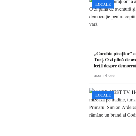
LOCALE
„Corabia piraților” a 
Turț. O zi plină de av
lecții despre democra
copiii din tabăra de 
acum 4 ore
LOCALE