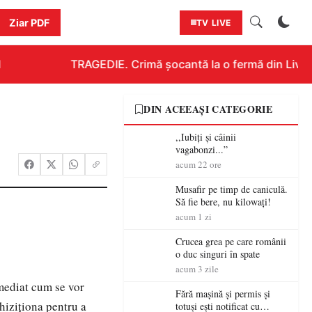
Ziar PDF
TV LIVE
TRAGEDIE. Crimă șocantă la o fermă din Livada!
DIN ACEEAȘI CATEGORIE
,,Iubiți și câinii
vagabonzi...”
acum 22 ore
Musafir pe timp de caniculă.
Să fie bere, nu kilowați!
acum 1 zi
Crucea grea pe care românii
o duc singuri în spate
acum 3 zile
Imediat cum se vor
Fără mașină și permis și
chiziţiona pentru a
totuși ești notificat cu