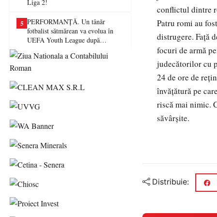
Liga 2!
conflictul dintre 
PERFORMANȚĂ. Un tânăr
Patru romi au fost
5
fotbalist sătmărean va evolua în
distrugere. Faţă d
UEFA Youth League după
transferul la Farul Constanța
focuri de armă pen
judecătorilor cu 
24 de ore de reţin
învăţătură pe car
riscă mai nimic. 
săvârşite.
Distribuie: