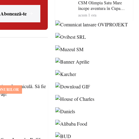
Maramureș, ideale pentru o
CSM Olimpia Satu Mare
escapadă de vară
începe aventura în Cupa
Abonează-te
României la Baia Mare
acum 1 ora
ONURILOR