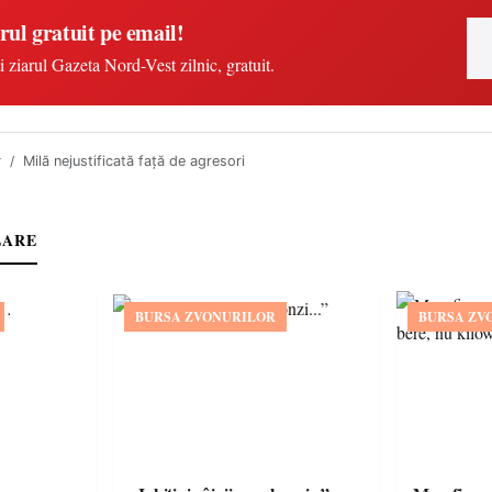
rul gratuit pe email!
i ziarul Gazeta Nord-Vest zilnic, gratuit.
r
Milă nejustificată faţă de agresori
LARE
BURSA ZVONURILOR
BURSA ZV