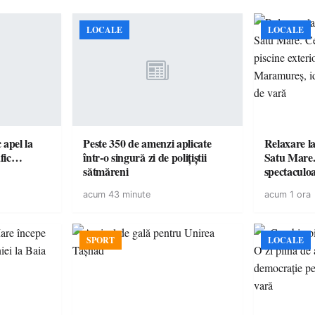
LOCALE
LOCALE
c apel la
Peste 350 de amenzi aplicate
Relaxare la
te în trafic…
într-o singură zi de polițiștii
Satu Mare.
sătmăreni
spectaculoa
cu cazare di
acum 43 minute
acum 1 ora
pentru o e
SPORT
LOCALE