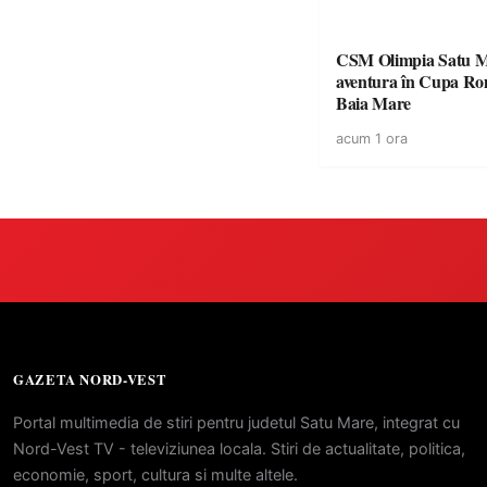
CSM Olimpia Satu M
aventura în Cupa României la
Baia Mare
acum 1 ora
GAZETA NORD-VEST
Portal multimedia de stiri pentru judetul Satu Mare, integrat cu
Nord-Vest TV - televiziunea locala. Stiri de actualitate, politica,
economie, sport, cultura si multe altele.