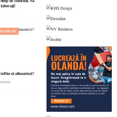
 timp de caniculă. Să
 kilowați!
ONURILOR
ieftin să alimentezi?
tamana