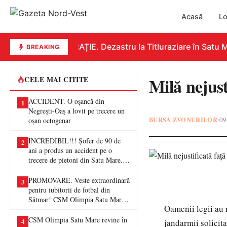
Acasă
Lo
EDUCAȚIE. Dezastru la Titluraziare în Satu Ma
BREAKING
Milă nejust
CELE MAI CITITE
ACCIDENT. O oșancă din
1
Negrești-Oaș a lovit pe trecere un
BURSA ZVONURILOR
09
•
oșan octogenar
INCREDIBIL!!! Șofer de 90 de
2
ani a produs un accident pe o
trecere de pietoni din Satu Mare. O
femeie a ajuns la spital
PROMOVARE. Veste extraordinară
3
pentru iubitorii de fotbal din
Sătmar! CSM Olimpia Satu Mare
Oamenii legii au r
va juca în Liga a II-a
CSM Olimpia Satu Mare revine în
4
jandarmii solicita