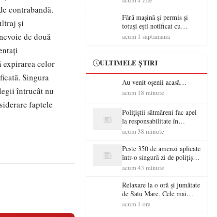
acum 4 zile
 de contrabandă.
Fără mașină și permis și
ltraj şi
totuși ești notificat cu
amenzi rutiere…
t nevoie de două
acum 1 saptamana
entaţi
ULTIMELE ȘTIRI
ă expirarea celor
ificată. Singura
Au venit oșenii acasă…
legii întrucât nu
acum 18 minute
siderare faptele
Polițiștii sătmăreni fac apel
la responsabilitate în
trafic…
acum 38 minute
Peste 350 de amenzi aplicate
într-o singură zi de polițiștii
sătmăreni
acum 43 minute
Relaxare la o oră și jumătate
de Satu Mare. Cele mai
spectaculoase piscine
acum 1 ora
exterioare cu cazare din