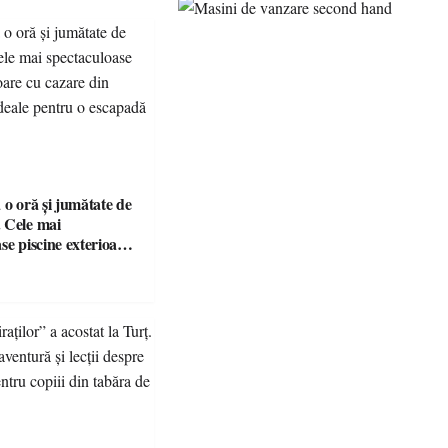
 o oră și jumătate de
 Cele mai
se piscine exterioare
n Maramureș, ideale
scapadă de vară