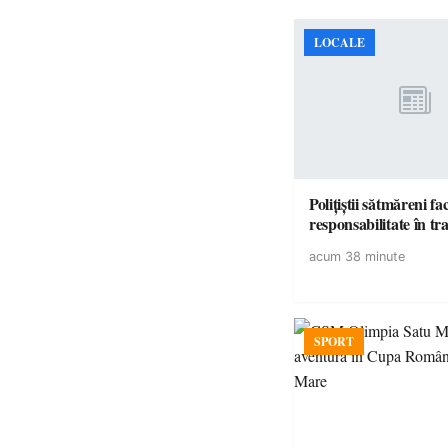
LOCALE
Polițiștii sătmăreni fa
responsabilita
acum 38 minute
SPORT