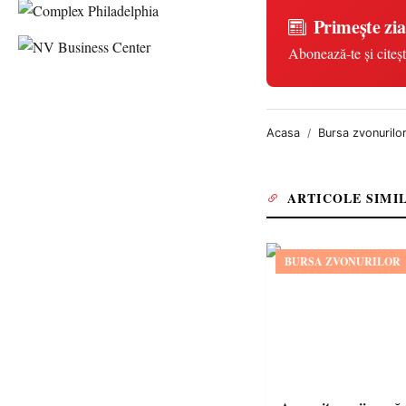
Primește zia
Abonează-te și citeșt
Acasa
Bursa zvonurilo
ARTICOLE SIMI
BURSA ZVONURILOR