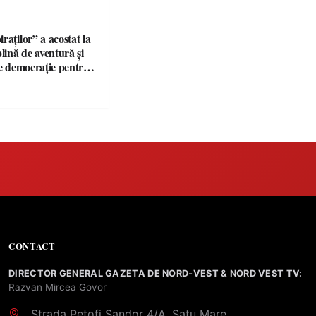
raților” a acostat la
plină de aventură și
re democrație pentru
tabăra de vară
CONTACT
DIRECTOR GENERAL GAZETA DE NORD-VEST & NORD VEST TV:
Razvan Mircea Govor
Strada Petofi Sandor 4/A, Satu Mare