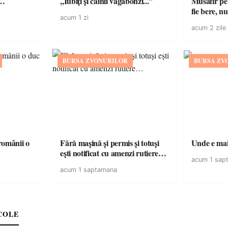
ă…
,,Iubiți și câinii vagabonzi...”
Musafir pe
fie bere, nu
acum 1 zi
acum 2 zile
BURSA ZVONURILOR
BURSA ZV
omânii o
Fără mașină și permis și totuși
Unde e mai 
ești notificat cu amenzi rutiere…
acum 1 sap
acum 1 saptamana
COLE