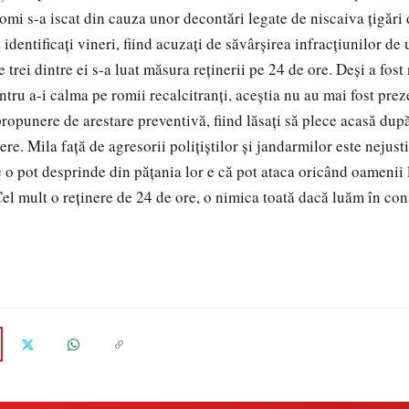
romi s-a iscat din cauza unor decontări legate de niscaiva ţigări
 identificaţi vineri, fiind acuzaţi de săvârşirea infracţiunilor de u
e trei dintre ei s-a luat măsura reţinerii pe 24 de ore. Deşi a fos
tru a-i calma pe romii recalcitranţi, aceştia nu au mai fost prez
propunere de arestare preventivă, fiind lăsaţi să plece acasă dup
ere. Mila faţă de agresorii poliţiştilor şi jandarmilor este nejust
e o pot desprinde din păţania lor e că pot ataca oricând oamenii 
Cel mult o reţinere de 24 de ore, o nimica toată dacă luăm în con