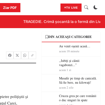
Ziar PDF
TV LIVE
TRAGEDIE. Crimă șocantă la o fermă din Livada!!
DIN ACEEAȘI CATEGORIE
Au venit oșenii acasă…
acum 18 minute
,,Iubiți și câinii
vagabonzi...”
acum 1 zi
Musafir pe timp de caniculă.
Să fie bere, nu kilowați!
acum 2 zile
Crucea grea pe care românii
ietre poliţiştii şi
o duc singuri în spate
uţul Carei,