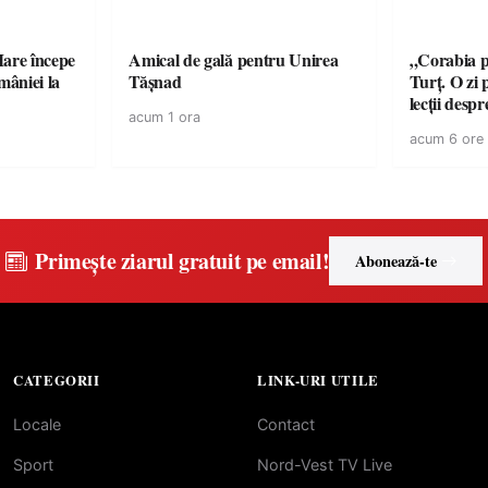
are începe
Amical de gală pentru Unirea
„Corabia pi
Tășnad
Turț. O zi 
lecții desp
acum 1 ora
copiii din 
acum 6 ore
Primește ziarul gratuit pe email!
Abonează-te
CATEGORII
LINK-URI UTILE
Locale
Contact
Sport
Nord-Vest TV Live