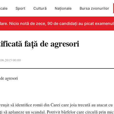
cale
Sport
Cultură
Naționale
Bursa zvonurilor
re. Nicio notă de zece, 90 de candidați au picat examenul
ificată faţă de agresori
.06.2015 00:00
euşit să identifice romii din Carei care joia trecută au atacat cu p
ţi să aplaneze un scandal. Potrivit bârfelor care circulă prin mic