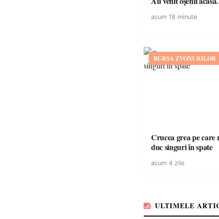
Au venit oșenii acas
acum 18 minute
BURSA ZVONURILOR
Crucea grea pe care r
duc singuri în spate
acum 4 zile
ULTIMELE ARTI