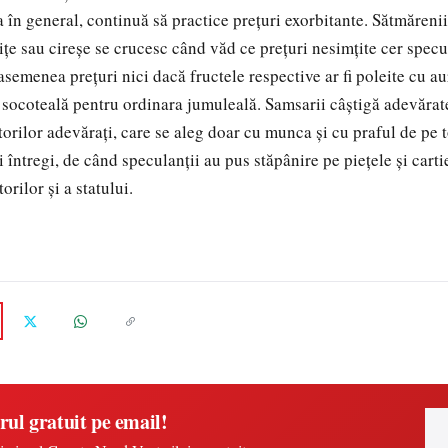
ea în general, continuă să practice preţuri exorbitante. Sătmărenii 
iţe sau cireşe se crucesc când văd ce preţuri nesimţite cer specul
 asemenea preţuri nici dacă fructele respective ar fi poleite cu au
 socoteală pentru ordinara jumuleală. Samsarii câştigă adevărat
orilor adevăraţi, care se aleg doar cu munca şi cu praful de pe 
 întregi, de când speculanţii au pus stăpânire pe pieţele şi cart
rilor şi a statului.
rul gratuit pe email!