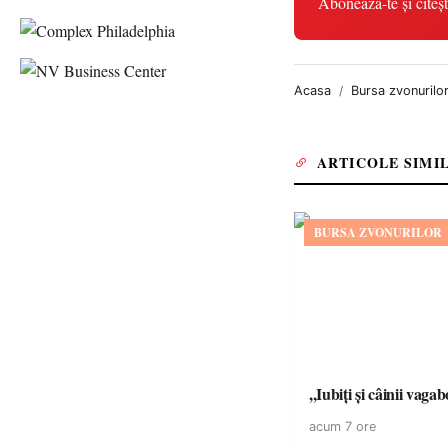
Abonează-te și citeșt
Acasa
Bursa zvonurilo
ARTICOLE SIMI
BURSA ZVONURILOR
,,Iubiți și câinii vagab
acum 7 ore