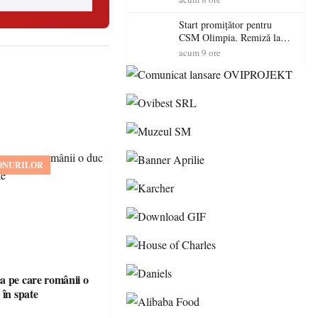
Start promițător pentru
CSM Olimpia. Remiză la
Dumbrăvița în debutul
acum 9 ore
noului sezon
ONURILOR
 pe care românii o
 în spate