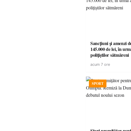
Sancțiuni și amenzi d
145.000 de lei, în urm
polițiștilor sătmăreni
acum 7 ore
SPORT
Start promițător pe