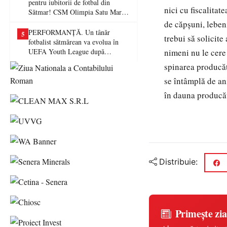
pentru iubitorii de fotbal din
nici cu fiscalitat
Sătmar! CSM Olimpia Satu Mare
va juca în Liga a II-a
de căpşuni, leben
PERFORMANȚĂ. Un tânăr
5
trebui să solicite
fotbalist sătmărean va evolua în
UEFA Youth League după
nimeni nu le cere
transferul la Farul Constanța
spinarea producăt
se întâmplă de ani
în dauna producăto
Distribuie:
Primește zia