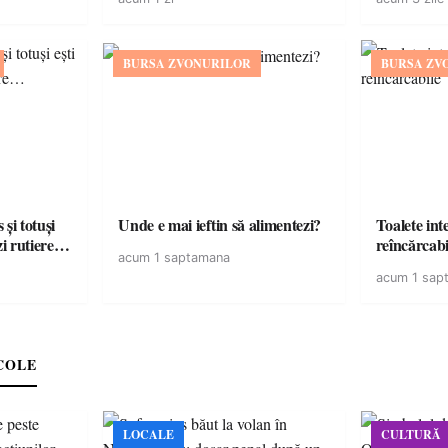
BURSA ZVONURILOR
BURSA ZV
și totuși
Unde e mai ieftin să alimentezi?
Toalete intel
zi rutiere…
reîncărcabi
acum 1 saptamana
acum 1 sap
COLE
LOCALE
CULTURĂ