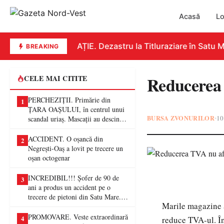
Acasă
Lo
EDUCAȚIE. Dezastru la Titluraziare în Satu Ma
BREAKING
Reducerea 
CELE MAI CITITE
PERCHEZIȚII. Primărie din
1
ȚARA OAȘULUI, în centrul unui
BURSA ZVONURILOR
10
•
scandal uriaș. Mascații au descins
într-o anchetă privind presupuse
fraude de proporții
ACCIDENT. O oșancă din
2
Negrești-Oaș a lovit pe trecere un
oșan octogenar
INCREDIBIL!!! Șofer de 90 de
3
ani a produs un accident pe o
trecere de pietoni din Satu Mare. O
Marile magazine a
femeie a ajuns la spital
PROMOVARE. Veste extraordinară
4
reduce TVA-ul. Îns