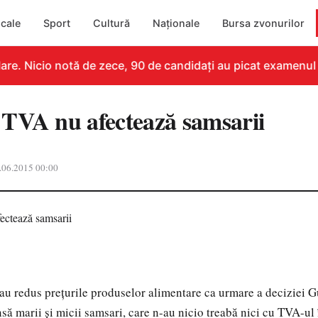
cale
Sport
Cultură
Naționale
Bursa zvonurilor
re. Nicio notă de zece, 90 de candidați au picat examenul
TVA nu afectează samsarii
.06.2015 00:00
u redus preţurile produselor alimentare ca urmare a deciziei G
ă marii şi micii samsari, care n-au nicio treabă nici cu TVA-ul î