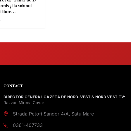
rmis și la volanul
ilitare
ulate
e
CONTACT
DIRECTOR GENERAL GAZETA DE NORD-VEST & NORD VEST TV:
Razvan Mircea Govor
Strada Petofi Sandor 4/A, Satu Mare
0361-407733