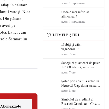
amenzi rutiere…
acum 1 saptamana
aflaţi în căutare
anţii veroşi. N-ar
Unde e mai ieftin să
alimentezi?
r. Din păcate,
acum 1 saptamana
e averi pe
tobă. La fel cum
ULTIMELE ȘTIRI
ierele Sătmarului,
,,Iubiți și câinii
vagabonzi...”
acum 7 ore
Sancțiuni și amenzi de peste
145.000 de lei, în urma
acțiunilor polițiștilor
acum 7 ore
sătmăreni
Șofer prins băut la volan în
Negrești-Oaș: dosar penal
după un control al
acum 8 ore
polițiștilor
Simbolul de credinţă al
Bisericii Ortodoxe – Crezul
Abonează-te
(3)
acum 8 ore