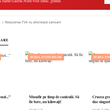
i ziarul Gazeta Nord-Vest zilnic, gratuit.
r
Reducerea TVA nu afectează samsarii
LARE
BURSA ZVONURILOR
BURSA ZV
onzi...”
Musafir pe timp de caniculă. Să
Crucea grea
fie bere, nu kilowați!
duc singuri
acum 1 zi
acum 3 zile