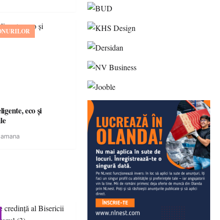
ONURILOR
igente, eco și
le
tamana