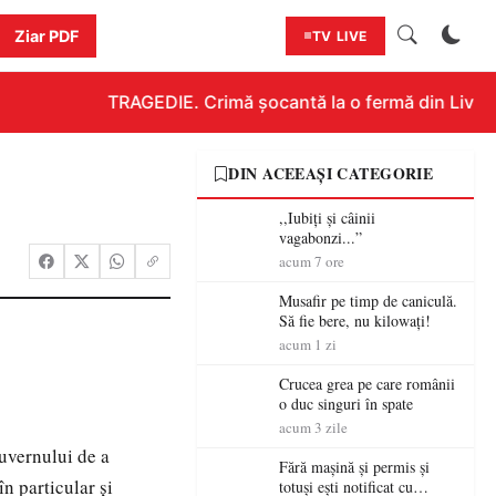
Ziar PDF
TV LIVE
TRAGEDIE. Crimă șocantă la o fermă din Livada!!
DIN ACEEAȘI CATEGORIE
,,Iubiți și câinii
vagabonzi...”
acum 7 ore
Musafir pe timp de caniculă.
Să fie bere, nu kilowați!
acum 1 zi
Crucea grea pe care românii
o duc singuri în spate
acum 3 zile
uvernului de a
Fără mașină și permis și
n particular şi
totuși ești notificat cu