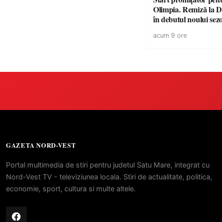
Olimpia. Remiză la 
în debutul noului sez
acum 9 ore
GAZETA NORD-VEST
Portal multimedia de stiri pentru judetul Satu Mare, integrat cu
Nord-Vest TV - televiziunea locala. Stiri de actualitate, politica,
economie, sport, cultura si multe altele.