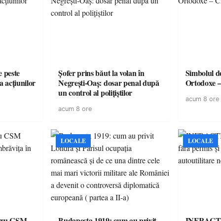
e peste
Șofer prins băut la volan în
Simbolul de
a acțiunilor
Negrești-Oaș: dosar penal după
Ortodoxe –
un control al polițiștilor
acum 8 ore
acum 8 ore
LOCALE
LOCALE
ntru CSM
Budapesta 1919: cum au privit
INFRACȚI