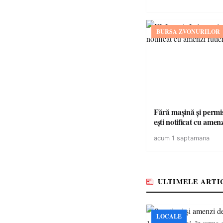
BURSA ZVONURILOR
Fără mașină și permis 
ești notificat cu amen
acum 1 saptamana
ULTIMELE ARTI
LOCALE