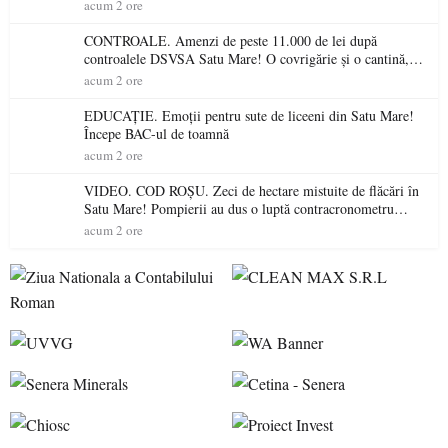
gospodăriile și face apel la respectarea legii
acum 2 ore
CONTROALE. Amenzi de peste 11.000 de lei după
controalele DSVSA Satu Mare! O covrigărie și o cantină,
sancționate pentru nereguli
acum 2 ore
EDUCAȚIE. Emoții pentru sute de liceeni din Satu Mare!
Începe BAC-ul de toamnă
acum 2 ore
VIDEO. COD ROȘU. Zeci de hectare mistuite de flăcări în
Satu Mare! Pompierii au dus o luptă contracronometru
pentru a salva o pădure de la dezastru
acum 2 ore