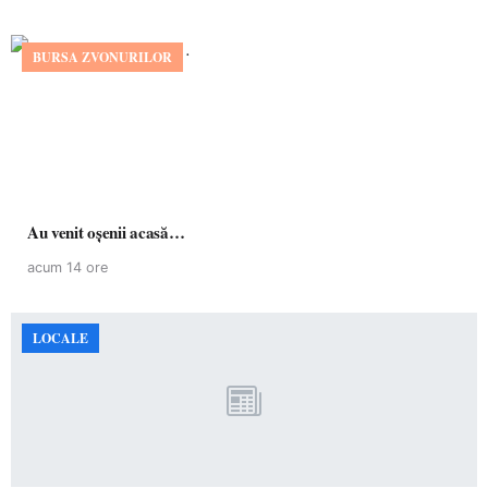
BURSA ZVONURILOR
Au venit oșenii acasă…
acum 14 ore
LOCALE