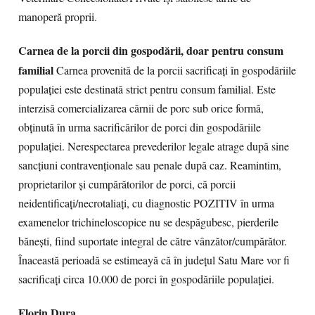
manoperă proprii.
Carnea de la porcii din gospodării, doar pentru consum
familial
Carnea provenită de la porcii sacrificați în gospodăriile
populației este destinată strict pentru consum familial. Este
interzisă comercializarea cărnii de porc sub orice formă,
obținută în urma sacrificărilor de porci din gospodăriile
populației. Nerespectarea prevederilor legale atrage după sine
sancțiuni contravenționale sau penale după caz. Reamintim,
proprietarilor și cumpărătorilor de porci, că porcii
neidentificați/necrotaliaţi, cu diagnostic POZITIV în urma
examenelor trichineloscopice nu se despăgubesc, pierderile
bănești, fiind suportate integral de către vânzător/cumpărător.
Înaceastă perioadă se estimeayă că în judeţul Satu Mare vor fi
sacrificaţi circa 10.000 de porci în gospodăriile populaţiei.
Florin Dura