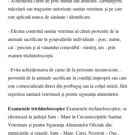
- Achiziționa carne de porc numai din abatoare, carmangerii,
măcelarii sau magazine autorizate sanitar veterinar, și pe care
este aplicată marca de sănătate / identificare.
- Efectua controlul sanitar veterinar al cărnii provenite de la
animale sacrificate în gospodăriile individuale - porc, nutrie,
cal - precum şi al vânatului comestibil - mistreț, urs - prin
examen trichineloscopic.
- Evita achiziționarea de carne de la persoane necunoscute ,
provenită de la animale sacrificate în condiții improprii sau care
este comercializată direct din portbagaj sau la colțul străzii, fără
expertiza sanitară veterinară și pentru siguranța alimentelor.
Examenele trichineloscopice
Examenele trichineloscopice, se
efectuează în județul Satu – Mare în Circumscripțiile Sanitar-
Veterinare și pentru Siguranța Alimentelor Oficiale din:
municipiile și orașele, Satu – Mare, Carei, Negrești – Oaș ,