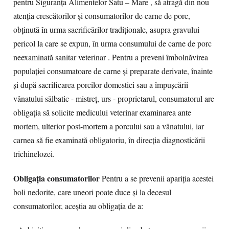
pentru Siguranța Alimentelor Satu – Mare , să atragă din nou
atenția crescătorilor și consumatorilor de carne de porc,
obținută în urma sacrificărilor tradiționale, asupra gravului
pericol la care se expun, în urma consumului de carne de porc
neexaminată sanitar veterinar . Pentru a preveni îmbolnăvirea
populației consumatoare de carne și preparate derivate, înainte
și după sacrificarea porcilor domestici sau a împușcării
vânatului sălbatic - mistreț, urs - proprietarul, consumatorul are
obligația să solicite medicului veterinar examinarea ante
mortem, ulterior post-mortem a porcului sau a vânatului, iar
carnea să fie examinată obligatoriu, în direcția diagnosticării
trichinelozei.
Obligaţia consumatorilor
Pentru a se prevenii apariția acestei
boli nedorite, care uneori poate duce și la decesul
consumatorilor, aceștia au obligația de a: