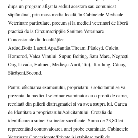
după un program afișat la sediul acestora sau comunicat
săptămânal, prin mass media locală, în Cabinetele Medicale
Veterinare particulare, precum și la medicii veterinari de liberă
practică de la Circumscripțiile Sanitare Veterinare
Concesionate din localitățile:
Ardud,Botiz,Lazuri,Apa,Santău,Tiream,.Păulești, Culciu,
Homorod, Valea Vinului, Supur, Beltiug, Satu-Mare, Negreşti-
Oaş, Livada, Halmeu, Medieşu Aurit, Turț, Turulung, Căuaș,
Săcășeni,Socond.
Pentru efectuarea examenului, proprietarul / solicitantul se va
prezenta, la medicul veterinar examinator cu o probă de carne,
recoltată din pilierii diafragmatici și va avea asupra lui, Cartea
de Identitate a proprietarului/solicitantului, Crotalia de
identificare a suinei / suinelor sacrificate, Suma de 23,80 lei
reprezentând contravaloarea unei probe examinate. Cabinetele
Veterinare Concesionate/Private își stabilesc tarife de