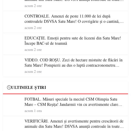
gospodăriile și face apel la respectarea legii
acum 2 ore
CONTROALE. Amenzi de peste 11.000 de lei după
controalele DSVSA Satu Mare! O covrigărie și o cantină,
sancționate pentru nereguli
acum 2 ore
EDUCAȚIE. Emoții pentru sute de liceeni din Satu Mare!
Începe BAC-ul de toamnă
acum 2 ore
VIDEO. COD ROȘU. Zeci de hectare mistuite de flăcări în
Satu Mare! Pompierii au dus o luptă contracronometru
pentru a salva o pădure de la dezastru
acum 2 ore
ULTIMELE ȘTIRI
FOTBAL. Măsuri speciale la meciul CSM Olimpia Satu
Mare – CSM Reșița! Jandarmii vin cu avertismente clare
pentru suporteri
acum 1 ora
VERIFICĂRI. Amenzi și avertismente pentru crescătorii de
animale din Satu Mare! DSVSA anunță controale în toate