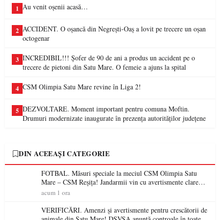
Au venit oșenii acasă…
1
ACCIDENT. O oșancă din Negrești-Oaș a lovit pe trecere un oșan
2
octogenar
INCREDIBIL!!! Șofer de 90 de ani a produs un accident pe o
3
trecere de pietoni din Satu Mare. O femeie a ajuns la spital
CSM Olimpia Satu Mare revine în Liga 2!
4
DEZVOLTARE. Moment important pentru comuna Moftin.
5
Drumuri modernizate inaugurate în prezența autorităților județene
DIN ACEEAȘI CATEGORIE
FOTBAL. Măsuri speciale la meciul CSM Olimpia Satu
Mare – CSM Reșița! Jandarmii vin cu avertismente clare
pentru suporteri
acum 1 ora
VERIFICĂRI. Amenzi și avertismente pentru crescătorii de
animale din Satu Mare! DSVSA anunță controale în toate