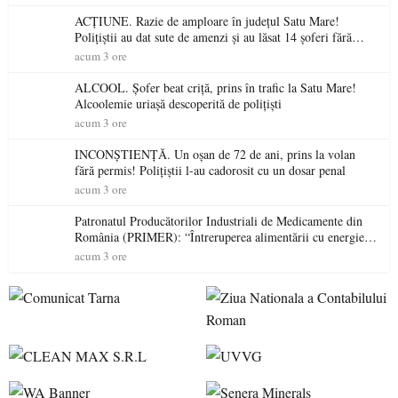
ACȚIUNE. Razie de amploare în județul Satu Mare!
Polițiștii au dat sute de amenzi și au lăsat 14 șoferi fără
permis într-o singură zi
acum 3 ore
ALCOOL. Șofer beat criță, prins în trafic la Satu Mare!
Alcoolemie uriașă descoperită de polițiști
acum 3 ore
INCONȘTIENȚĂ. Un oșan de 72 de ani, prins la volan
fără permis! Polițiștii l-au cadorosit cu un dosar penal
acum 3 ore
Patronatul Producătorilor Industriali de Medicamente din
România (PRIMER): “Întreruperea alimentării cu energie
electrică a fabricilor de medicamente va pune în pericol
acum 3 ore
accesul pacienților la medicamente esențiale