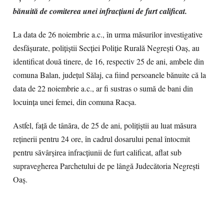
bănuită de comiterea unei infracțiuni de furt calificat.
La data de 26 noiembrie a.c., în urma măsurilor investigative
desfășurate, polițiștii Secției Poliție Rurală Negrești Oaș, au
identificat două tinere, de 16, respectiv 25 de ani, ambele din
comuna Balan, județul Sălaj, ca fiind persoanele bănuite că la
data de 22 noiembrie a.c., ar fi sustras o sumă de bani din
locuința unei femei, din comuna Racșa.
Astfel, față de tânăra, de 25 de ani, polițiștii au luat măsura
reținerii pentru 24 ore, în cadrul dosarului penal întocmit
pentru săvârșirea infracțiunii de furt calificat, aflat sub
supravegherea Parchetului de pe lângă Judecătoria Negrești
Oaș.