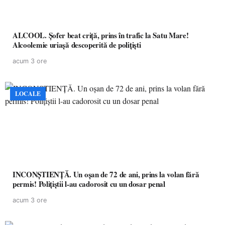
ALCOOL. Șofer beat criță, prins în trafic la Satu Mare!
Alcoolemie uriașă descoperită de polițiști
acum 3 ore
LOCALE
INCONȘTIENȚĂ. Un oșan de 72 de ani, prins la volan fără
permis! Polițiștii l-au cadorosit cu un dosar penal
acum 3 ore