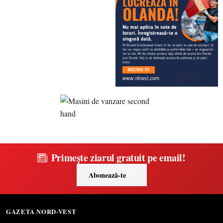
Primește ziarul gratuit pe email!
Abonează-te
GAZETA NORD-VEST