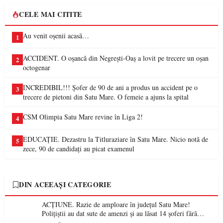
CELE MAI CITITE
Au venit oșenii acasă…
1
ACCIDENT. O oșancă din Negrești-Oaș a lovit pe trecere un oșan
2
octogenar
INCREDIBIL!!! Șofer de 90 de ani a produs un accident pe o
3
trecere de pietoni din Satu Mare. O femeie a ajuns la spital
CSM Olimpia Satu Mare revine în Liga 2!
4
EDUCAȚIE. Dezastru la Titluraziare în Satu Mare. Nicio notă de
5
zece, 90 de candidați au picat examenul
DIN ACEEAȘI CATEGORIE
ACȚIUNE. Razie de amploare în județul Satu Mare!
Polițiștii au dat sute de amenzi și au lăsat 14 șoferi fără
permis într-o singură zi