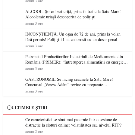
acum 3 ore
ALCOOL. Șofer beat criță, prins în trafic la Satu Mare!
Alcoolemie uriașă descoperită de polițiști
acum 3 ore
INCONȘTIENȚĂ. Un oșan de 72 de ani, prins la volan
fără permis! Polițiștii l-au cadorosit cu un dosar penal
acum 3 ore
Patronatul Producătorilor Industriali de Medicamente din
România (PRIMER): “Întreruperea alimentării cu energie
electrică a fabricilor de medicamente va pune în pericol
acum 3 ore
accesul pacienților la medicamente esențiale
GASTRONOMIE Se încing ceaunele la Satu Mare!
Concursul „Veress Ádám” revine cu preparate
spectaculoase, premii și un jurat de renume
acum 3 ore
ULTIMELE ȘTIRI
Ce caracteristici se simt mai puternic într-o sesiune de
distracție la sloturi online: volatilitatea sau nivelul RTP?
acum 2 ore