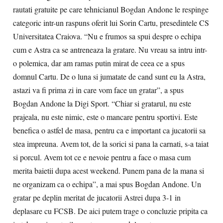
rautati gratuite pe care tehnicianul Bogdan Andone le respinge
categoric intr-un raspuns oferit lui Sorin Cartu, presedintele CS
Universitatea Craiova. “Nu e frumos sa spui despre o echipa
cum e Astra ca se antreneaza la gratare. Nu vreau sa intru intr-
o polemica, dar am ramas putin mirat de ceea ce a spus
domnul Cartu. De o luna si jumatate de cand sunt eu la Astra,
astazi va fi prima zi in care vom face un gratar”, a spus
Bogdan Andone la Digi Sport. “Chiar si gratarul, nu este
prajeala, nu este nimic, este o mancare pentru sportivi. Este
benefica o astfel de masa, pentru ca e important ca jucatorii sa
stea impreuna. Avem tot, de la sorici si pana la carnati, s-a taiat
si porcul. Avem tot ce e nevoie pentru a face o masa cum
merita baietii dupa acest weekend. Punem pana de la mana si
ne organizam ca o echipa”, a mai spus Bogdan Andone. Un
gratar pe deplin meritat de jucatorii Astrei dupa 3-1 in
deplasare cu FCSB. De aici putem trage o concluzie pripita ca