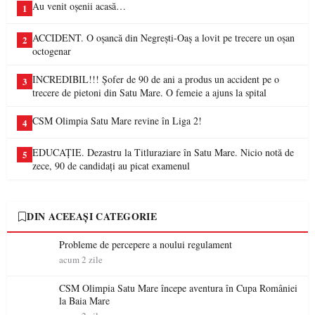
Au venit oșenii acasă…
1
ACCIDENT. O oșancă din Negrești-Oaș a lovit pe trecere un oșan
2
octogenar
INCREDIBIL!!! Șofer de 90 de ani a produs un accident pe o
3
trecere de pietoni din Satu Mare. O femeie a ajuns la spital
CSM Olimpia Satu Mare revine în Liga 2!
4
EDUCAȚIE. Dezastru la Titluraziare în Satu Mare. Nicio notă de
5
zece, 90 de candidați au picat examenul
DIN ACEEAȘI CATEGORIE
Probleme de percepere a noului regulament
acum 2 zile
CSM Olimpia Satu Mare începe aventura în Cupa României
la Baia Mare