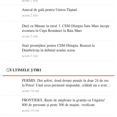
acum 2 zile
Amical de gală pentru Unirea Tășnad
acum 2 zile
Duel cu Minaur în turul 3. CSM Olimpia Satu Mare începe
aventura în Cupa României la Baia Mare
acum 2 zile
Start promițător pentru CSM Olimpia. Remiză la
Dumbrăvița în debutul noului sezon
acum 3 zile
ULTIMELE ȘTIRI
PERMIS. Doi șoferi, două dosare penale în doar 24 de ore
la Petea! Unul avea permisul suspendat, celălalt nu a avut
niciodată permis
acum 14 ore
FRONTIERĂ. Razie de amploare la granița cu Ungaria!
800 de persoane și peste 300 de mașini, verificate
acum 14 ore