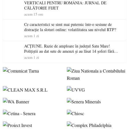
VERTICALI PENTRU ROMÂNIA: JURNAL DE
CĂLĂTORIE FIJET
acum 15 ore
Ce caracteristici se simt mai puternic într-o sesiune de
distracție la sloturi online: volatilitatea sau nivelul RTP?
acum 1 zi
ACȚIUNE. Razie de amploare în județul Satu Mare!
Polițiștii au dat sute de amenzi și au lăsat 14 șoferi fără
permis într-o singură zi
acum 1 zi