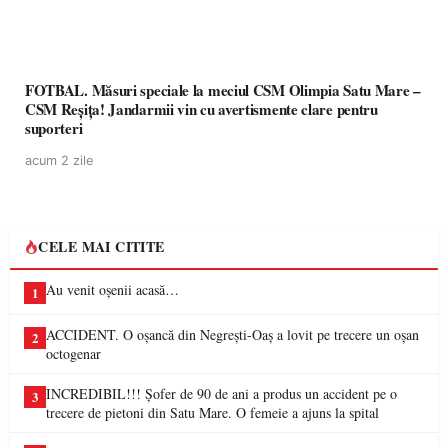
FOTBAL. Măsuri speciale la meciul CSM Olimpia Satu Mare –
CSM Reșița! Jandarmii vin cu avertismente clare pentru
suporteri
acum 2 zile
CELE MAI CITITE
Au venit oșenii acasă…
1
ACCIDENT. O oșancă din Negrești-Oaș a lovit pe trecere un oșan
2
octogenar
INCREDIBIL!!! Șofer de 90 de ani a produs un accident pe o
3
trecere de pietoni din Satu Mare. O femeie a ajuns la spital