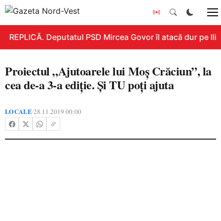
REPLICĂ. Deputatul PSD Mircea Govor îl atacă dur pe Ilie B
Proiectul „Ajutoarele lui Moș Crăciun”, la
cea de-a 3-a ediție. Și TU poți ajuta
LOCALE
28.11.2019 00:00
•