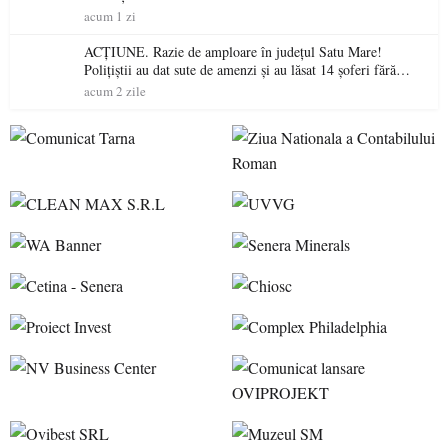
acum 1 zi
ACȚIUNE. Razie de amploare în județul Satu Mare!
Polițiștii au dat sute de amenzi și au lăsat 14 șoferi fără
permis într-o singură zi
acum 2 zile