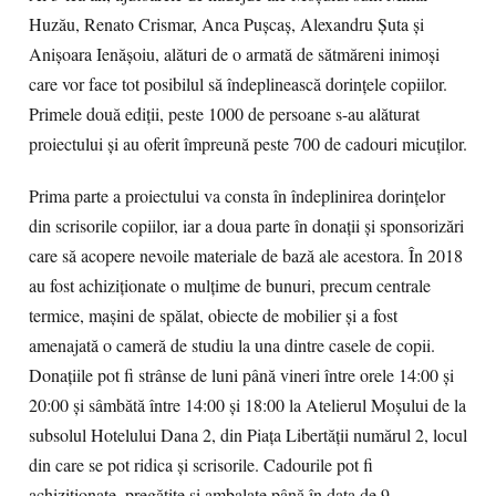
Huzău, Renato Crismar, Anca Pușcaș, Alexandru Șuta și
Anișoara Ienășoiu, alături de o armată de sătmăreni inimoși
care vor face tot posibilul să îndeplinească dorințele copiilor.
Primele două ediții, peste 1000 de persoane s-au alăturat
proiectului și au oferit împreună peste 700 de cadouri micuților.
Prima parte a proiectului va consta în îndeplinirea dorințelor
din scrisorile copiilor, iar a doua parte în donații și sponsorizări
care să acopere nevoile materiale de bază ale acestora. În 2018
au fost achiziționate o mulțime de bunuri, precum centrale
termice, mașini de spălat, obiecte de mobilier și a fost
amenajată o cameră de studiu la una dintre casele de copii.
Donațiile pot fi strânse de luni până vineri între orele 14:00 și
20:00 și sâmbătă între 14:00 și 18:00 la Atelierul Moșului de la
subsolul Hotelului Dana 2, din Piața Libertății numărul 2, locul
din care se pot ridica și scrisorile. Cadourile pot fi
achiziționate, pregătite și ambalate până în data de 9