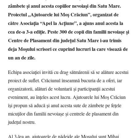
zâmbete și anul acesta copiilor nevoiași din Satu Mare.
Proiectul „Ajutoarele lui Moș Crăciun”, organizat de
către Asociația “Apel la Acțiune”, a ajuns anul acesta la
cea de-a 3-a ediție. Peste 300 de copii din familii nevoiașe și
Centre de Plasament din județul Satu Mare i-au trimis
deja Moșului scrisori ce cuprind lucruri la care visează de
un an de zile.
Echipa asociației invită cu drag sătmărenii să se alăture acestui
proiect de suflet. Crăciunul înseamnă bucuria de a oferi, iar
organizatorii, alături de voluntarii și participanții acestui
eveniment, au înțeles acest lucru. Ajutoarele lui Moș Crăciun
își propun să aducă și anul acesta sute de zâmbete pe fețele
micuților din familii nevoiașe și centrele de plasament din
județul nostru.
Al 3-lea an, ajutoarele de nădejde ale Moșului sunt Mihai