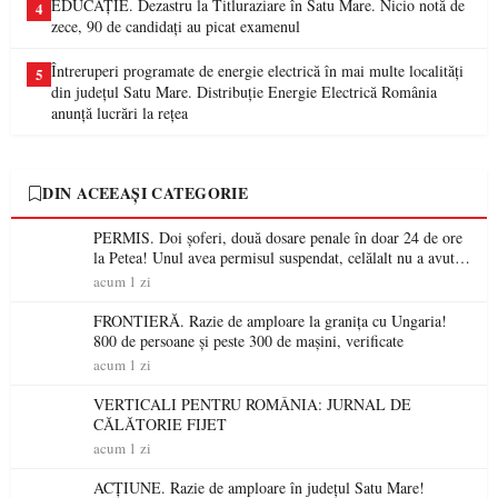
EDUCAȚIE. Dezastru la Titluraziare în Satu Mare. Nicio notă de
4
zece, 90 de candidați au picat examenul
Întreruperi programate de energie electrică în mai multe localități
5
din județul Satu Mare. Distribuție Energie Electrică România
anunță lucrări la rețea
DIN ACEEAȘI CATEGORIE
PERMIS. Doi șoferi, două dosare penale în doar 24 de ore
la Petea! Unul avea permisul suspendat, celălalt nu a avut
niciodată permis
acum 1 zi
FRONTIERĂ. Razie de amploare la granița cu Ungaria!
800 de persoane și peste 300 de mașini, verificate
acum 1 zi
VERTICALI PENTRU ROMÂNIA: JURNAL DE
CĂLĂTORIE FIJET
acum 1 zi
ACȚIUNE. Razie de amploare în județul Satu Mare!