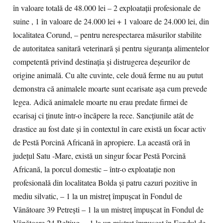
în valoare totală de 48.000 lei – 2 exploatații profesionale de
suine , 1 în valoare de 24.000 lei + 1 valoare de 24.000 lei, din
localitatea Corund, – pentru nerespectarea măsurilor stabilite
de autoritatea sanitară veterinară și pentru siguranța alimentelor
competentă privind destinația și distrugerea deșeurilor de
origine animală. Cu alte cuvinte, cele două ferme nu au putut
demonstra că animalele moarte sunt ecarisate așa cum prevede
legea. Adică animalele moarte nu erau predate firmei de
ecarisaj ci ținute într-o încăpere la rece. Sancțiunile atât de
drastice au fost date și în contextul în care există un focar activ
de Pestă Porcină Africană în apropiere. La această oră în
județul Satu -Mare, există un singur focar Pestă Porcină
Africană, la porcul domestic – într-o exploatație non
profesională din localitatea Bolda și patru cazuri pozitive în
mediu silvatic, – 1 la un mistreț împușcat în Fondul de
Vânătoare 39 Petrești – 1 la un mistreț împușcat în Fondul de