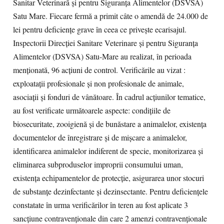
Sanitar Veterinară și pentru Siguranța Alimentelor (DSVSA)
Satu Mare. Fiecare fermă a primit câte o amendă de 24.000 de
lei pentru deficiențe grave în ceea ce privește ecarisajul.
Inspectorii Direcției Sanitare Veterinare și pentru Siguranța
Alimentelor (DSVSA) Satu-Mare au realizat, în perioada
menționată, 96 acțiuni de control. Verificările au vizat :
exploatații profesionale și non profesionale de animale,
asociații și fonduri de vânătoare. În cadrul acțiunilor tematice,
au fost verificate următoarele aspecte: condițiile de
biosecuritate, zooigienă și de bunăstare a animalelor, existența
documentelor de înregistrare și de mișcare a animalelor,
identificarea animalelor indiferent de specie, monitorizarea și
eliminarea subproduselor improprii consumului uman,
existența echipamentelor de protecție, asigurarea unor stocuri
de substanțe dezinfectante și dezinsectante. Pentru deficiențele
constatate în urma verificărilor în teren au fost aplicate 3
sancțiune contravenționale din care 2 amenzi contravenționale