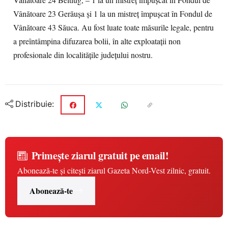
Vânătoare 24 Beltiug, – 1 la un mistreț împușcat în Fondul de
Vânătoare 23 Gerăușa și 1 la un mistreț împușcat în Fondul de
Vânătoare 43 Săuca. Au fost luate toate măsurile legale, pentru
a preîntâmpina difuzarea bolii, în alte exploatații non
profesionale din localitățile județului nostru.
Distribuie:
Primește ziarul gratuit pe email!
Abonează-te și citești ziarul Gazeta Nord-Vest zilnic, gratuit.
Abonează-te