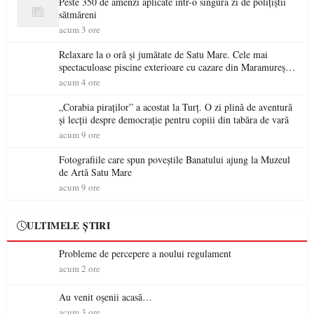
Peste 350 de amenzi aplicate într-o singură zi de polițiștii
sătmăreni
acum 3 ore
Relaxare la o oră și jumătate de Satu Mare. Cele mai
spectaculoase piscine exterioare cu cazare din Maramureș,
ideale pentru o escapadă de vară
acum 4 ore
„Corabia piraților” a acostat la Turț. O zi plină de aventură
și lecții despre democrație pentru copiii din tabăra de vară
acum 9 ore
Fotografiile care spun poveștile Banatului ajung la Muzeul
de Artă Satu Mare
acum 9 ore
ULTIMELE ȘTIRI
Probleme de percepere a noului regulament
acum 2 ore
Au venit oșenii acasă…
acum 3 ore