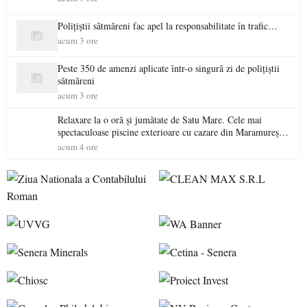
Polițiștii sătmăreni fac apel la responsabilitate în trafic…
acum 3 ore
Peste 350 de amenzi aplicate într-o singură zi de polițiștii
sătmăreni
acum 3 ore
Relaxare la o oră și jumătate de Satu Mare. Cele mai
spectaculoase piscine exterioare cu cazare din Maramureș,
ideale pentru o escapadă de vară
acum 4 ore