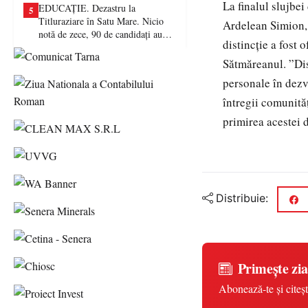
La finalul slujbe
EDUCAȚIE. Dezastru la
5
Titluraziare în Satu Mare. Nicio
Ardelean Simion, 
notă de zece, 90 de candidați au
distincție a fost
picat examenul
Sătmăreanul. ”Dist
personale în dezv
întregii comunit
primirea acestei d
Distribuie:
Primește zia
Abonează-te și citeșt