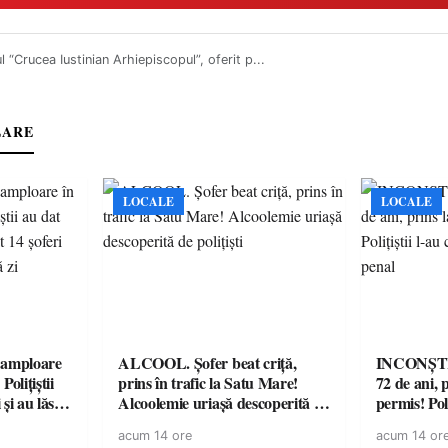
l “Crucea Iustinian Arhiepiscopul”, oferit p...
LARE
LOCALE
LOCALE
amploare
ALCOOL. Șofer beat criță,
INCONȘTI
olițiștii
prins în trafic la Satu Mare!
72 de ani, 
și au lăsat
Alcoolemie uriașă descoperită de
permis! Poli
într-o
polițiști
cu un dosa
acum 14 ore
acum 14 or