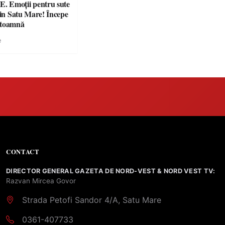
 Emoții pentru sute
din Satu Mare! Începe
 toamnă
e
CONTACT
DIRECTOR GENERAL GAZETA DE NORD-VEST & NORD VEST TV:
Razvan Mircea Govor
Strada Petofi Sandor 4/A, Satu Mare
0361-407733