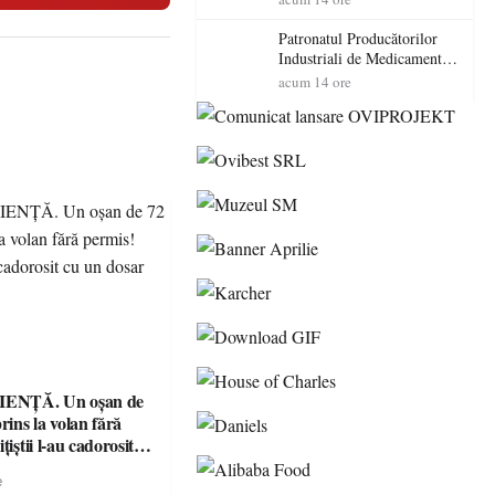
cadorosit cu un dosar penal
Patronatul Producătorilor
Industriali de Medicamente
din România (PRIMER):
acum 14 ore
“Întreruperea alimentării cu
energie electrică a fabricilor
de medicamente va pune în
pericol accesul pacienților la
medicamente esențiale
ENȚĂ. Un oșan de
prins la volan fără
țiștii l-au cadorosit
r penal
e