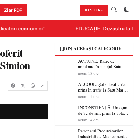
Ziar PDF
TV LIVE
icatori economici”
EDUCAȚIE. Dezastru la Titlur
oferit
DIN ACEEAȘI CATEGORIE
 Simion
ACȚIUNE. Razie de
amploare în județul Satu
Mare! Polițiștii au dat sute
acum 13 ore
de amenzi și au lăsat 14
șoferi fără permis într-o
ALCOOL. Șofer beat criță,
singură zi
prins în trafic la Satu Mare!
Alcoolemie uriașă
acum 14 ore
descoperită de polițiști
INCONȘTIENȚĂ. Un oșan
de 72 de ani, prins la volan
fără permis! Polițiștii l-au
acum 14 ore
cadorosit cu un dosar penal
Patronatul Producătorilor
Industriali de Medicamente