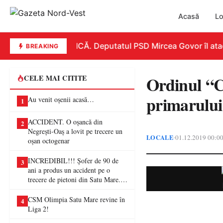
Acasă
Lo
REPLICĂ. Deputatul PSD Mircea Govor îl atacă d
BREAKING
Ordinul “C
CELE MAI CITITE
primarulu
Au venit oșenii acasă…
1
ACCIDENT. O oșancă din
2
Negrești-Oaș a lovit pe trecere un
LOCALE
01.12.2019 00:0
•
oșan octogenar
INCREDIBIL!!! Șofer de 90 de
3
ani a produs un accident pe o
trecere de pietoni din Satu Mare. O
femeie a ajuns la spital
CSM Olimpia Satu Mare revine în
4
Liga 2!