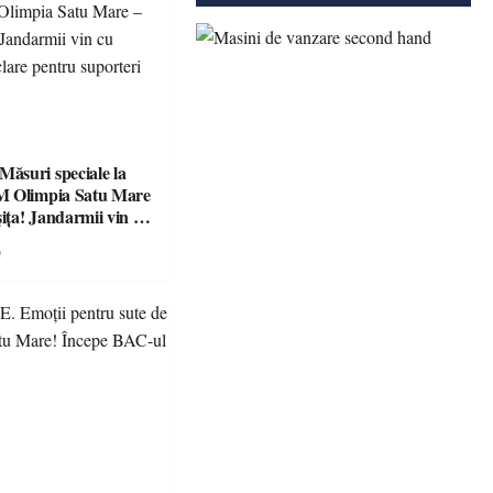
suri speciale la
M Olimpia Satu Mare
ța! Jandarmii vin cu
e clare pentru
e