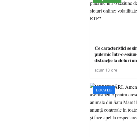
Ce caracteristici se s
puternic într-o sesiun
distracție la sloturi on
volatilitatea sau nive
acum 13 ore
LOCALE