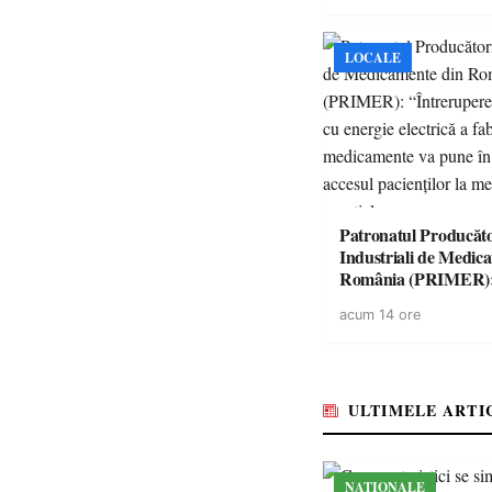
LOCALE
Patronatul Producăto
Industriali de Medic
România (PRIMER)
“Întreruperea aliment
acum 14 ore
energie electrică a fab
medicamente va pune 
accesul pacienților la
medicamente esențial
ULTIMELE ARTI
NAȚIONALE