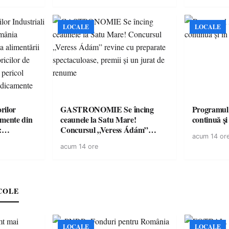
LOCALE
LOCALE
rilor
GASTRONOMIE Se încing
Programul
amente din
ceaunele la Satu Mare!
continuă și
:
Concursul „Veress Ádám”
acum 14 or
ării cu
revine cu preparate
acum 14 ore
ricilor de
spectaculoase, premii și un jurat
în pericol
de renume
e
COLE
LOCALE
LOCALE