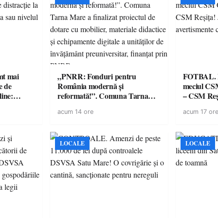
imt mai
„PNRR: Fonduri pentru
FOTBAL. Mă
e de
România modernă și
meciul CS
line:
reformată!”. Comuna Tarna
– CSM Reși
lul RTP?
Mare a finalizat proiectul de
avertisment
acum 14 ore
acum 17 or
dotare cu mobilier, materiale
suporteri
didactice și echipamente digitale
a unităților de învățământ
preuniversitar, finanțat prin
LOCALE
LOCALE
PNRR