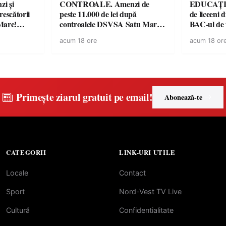
i și
CONTROALE. Amenzi de
EDUCAȚIE.
rescătorii
peste 11.000 de lei după
de liceeni 
Mare!
controalele DSVSA Satu Mare!
BAC-ul de
ale în
O covrigărie și o cantină,
acum 18 ore
acum 18 or
ace apel la
sancționate pentru nereguli
Primește ziarul gratuit pe email!
Abonează-te
CATEGORII
LINK-URI UTILE
Locale
Contact
Sport
Nord-Vest TV Live
Cultură
Confidentialitate