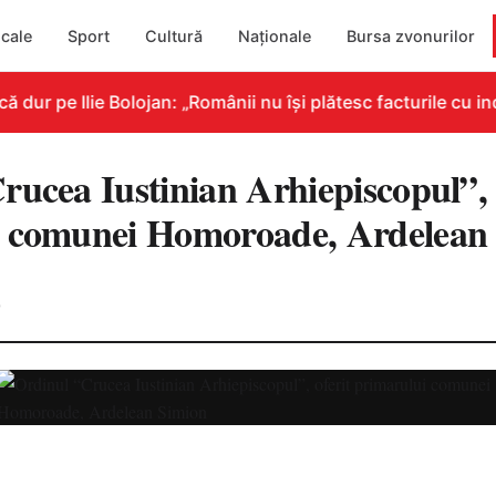
cale
Sport
Cultură
Naționale
Bursa zvonurilor
ur pe Ilie Bolojan: „Românii nu își plătesc facturile cu ind
rucea Iustinian Arhiepiscopul”, 
i comunei Homoroade, Ardelean
0