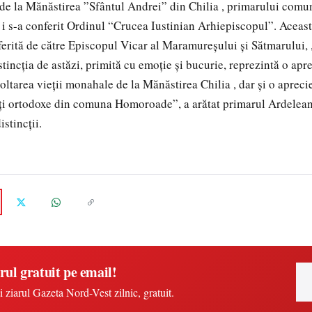
i de la Mănăstirea ”Sfântul Andrei” din Chilia , primarului co
i s-a conferit Ordinul “Crucea Iustinian Arhiepiscopul”. Aceas
 oferită de către Episcopul Vicar al Maramureșului și Sătmarului,
incția de astăzi, primită cu emoție și bucurie, reprezintă o apre
oltarea vieții monahale de la Mănăstirea Chilia , dar și o apreci
ăți ortodoxe din comuna Homoroade”, a arătat primarul Ardelea
istincții.
rul gratuit pe email!
i ziarul Gazeta Nord-Vest zilnic, gratuit.