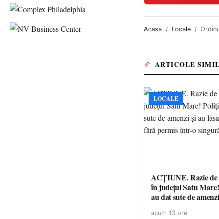
Acasa
Locale
Ordinu
ARTICOLE SIMI
LOCALE
ACȚIUNE. Razie de 
în județul Satu Mare! P
au dat sute de amenzi 
14 șoferi fără permis 
acum 13 ore
singură zi