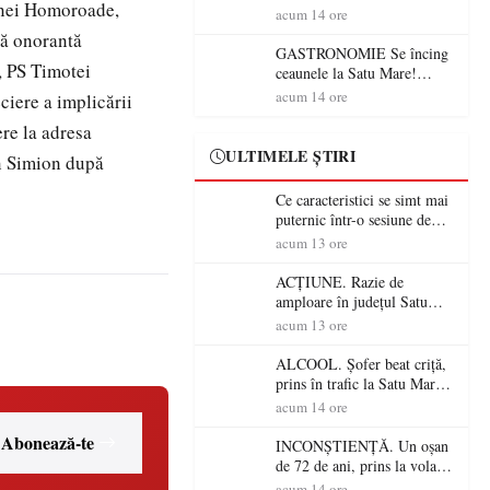
munei Homoroade,
din România (PRIMER):
acum 14 ore
“Întreruperea alimentării cu
tă onorantă
energie electrică a fabricilor
GASTRONOMIE Se încing
 , PS Timotei
de medicamente va pune în
ceaunele la Satu Mare!
pericol accesul pacienților la
Concursul „Veress Ádám”
acum 14 ore
ciere a implicării
medicamente esențiale
revine cu preparate
ere la adresa
spectaculoase, premii și un
jurat de renume
ULTIMELE ȘTIRI
n Simion după
Ce caracteristici se simt mai
puternic într-o sesiune de
distracție la sloturi online:
acum 13 ore
volatilitatea sau nivelul
RTP?
ACȚIUNE. Razie de
amploare în județul Satu
Mare! Polițiștii au dat sute
acum 13 ore
de amenzi și au lăsat 14
șoferi fără permis într-o
ALCOOL. Șofer beat criță,
singură zi
prins în trafic la Satu Mare!
Alcoolemie uriașă
acum 14 ore
descoperită de polițiști
Abonează-te
INCONȘTIENȚĂ. Un oșan
de 72 de ani, prins la volan
fără permis! Polițiștii l-au
acum 14 ore