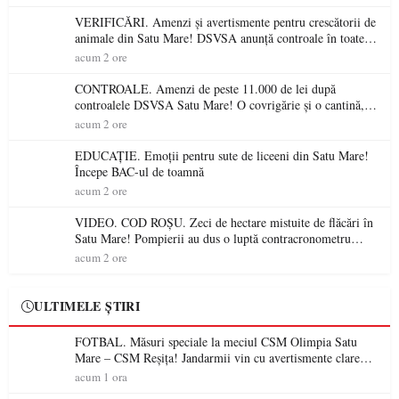
VERIFICĂRI. Amenzi și avertismente pentru crescătorii de
animale din Satu Mare! DSVSA anunță controale în toate
gospodăriile și face apel la respectarea legii
acum 2 ore
CONTROALE. Amenzi de peste 11.000 de lei după
controalele DSVSA Satu Mare! O covrigărie și o cantină,
sancționate pentru nereguli
acum 2 ore
EDUCAȚIE. Emoții pentru sute de liceeni din Satu Mare!
Începe BAC-ul de toamnă
acum 2 ore
VIDEO. COD ROȘU. Zeci de hectare mistuite de flăcări în
Satu Mare! Pompierii au dus o luptă contracronometru
pentru a salva o pădure de la dezastru
acum 2 ore
ULTIMELE ȘTIRI
FOTBAL. Măsuri speciale la meciul CSM Olimpia Satu
Mare – CSM Reșița! Jandarmii vin cu avertismente clare
pentru suporteri
acum 1 ora