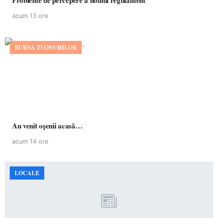
Probleme de percepere a noului regulament
acum 13 ore
BURSA ZVONURILOR
Au venit oșenii acasă…
acum 14 ore
LOCALE