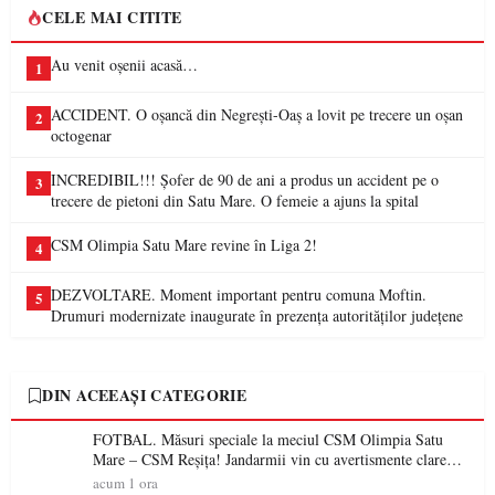
CELE MAI CITITE
Au venit oșenii acasă…
1
ACCIDENT. O oșancă din Negrești-Oaș a lovit pe trecere un oșan
2
octogenar
INCREDIBIL!!! Șofer de 90 de ani a produs un accident pe o
3
trecere de pietoni din Satu Mare. O femeie a ajuns la spital
CSM Olimpia Satu Mare revine în Liga 2!
4
DEZVOLTARE. Moment important pentru comuna Moftin.
5
Drumuri modernizate inaugurate în prezența autorităților județene
DIN ACEEAȘI CATEGORIE
FOTBAL. Măsuri speciale la meciul CSM Olimpia Satu
Mare – CSM Reșița! Jandarmii vin cu avertismente clare
pentru suporteri
acum 1 ora