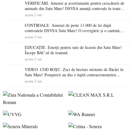
VERIFICĂRI. Amenzi și avertismente pentru crescătorii de
animale din Satu Mare! DSVSA anunță controale în toate
gospodăriile și face apel la respectarea legii
acum 2 ore
CONTROALE. Amenzi de peste 11.000 de lei după
controalele DSVSA Satu Mare! O covrigărie și o cantină,
sancționate pentru nereguli
acum 2 ore
EDUCAȚIE. Emoții pentru sute de liceeni din Satu Mare!
Începe BAC-ul de toamnă
acum 2 ore
VIDEO. COD ROȘU. Zeci de hectare mistuite de flăcări în
Satu Mare! Pompierii au dus o luptă contracronometru
pentru a salva o pădure de la dezastru
acum 2 ore