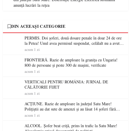
anunță lucrări la rețea
DIN ACEEAȘI CATEGORIE
PERMIS. Doi șoferi, două dosare penale în doar 24 de ore
la Petea! Unul avea permisul suspendat, celălalt nu a avut
niciodată permis
acum 1 zi
FRONTIERĂ. Razie de amploare la granița cu Ungaria!
800 de persoane și peste 300 de mașini, verificate
acum 1 zi
VERTICALI PENTRU ROMÂNIA: JURNAL DE
CĂLĂTORIE FIJET
acum 1 zi
ACȚIUNE. Razie de amploare în județul Satu Mare!
Polițiștii au dat sute de amenzi și au lăsat 14 șoferi fără
permis într-o singură zi
acum 1 zi
ALCOOL. Șofer beat criță, prins în trafic la Satu Mare!
Alcoolemie uriașă descoperită de polițiști