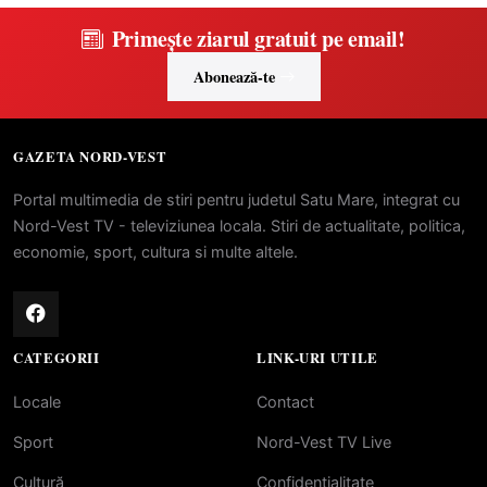
Primește ziarul gratuit pe email!
Abonează-te
GAZETA NORD-VEST
Portal multimedia de stiri pentru judetul Satu Mare, integrat cu
Nord-Vest TV - televiziunea locala. Stiri de actualitate, politica,
economie, sport, cultura si multe altele.
CATEGORII
LINK-URI UTILE
Locale
Contact
Sport
Nord-Vest TV Live
Cultură
Confidentialitate