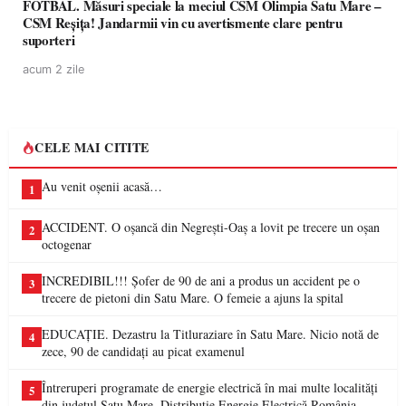
FOTBAL. Măsuri speciale la meciul CSM Olimpia Satu Mare –
CSM Reșița! Jandarmii vin cu avertismente clare pentru
suporteri
acum 2 zile
CELE MAI CITITE
Au venit oșenii acasă…
1
ACCIDENT. O oșancă din Negrești-Oaș a lovit pe trecere un oșan
2
octogenar
INCREDIBIL!!! Șofer de 90 de ani a produs un accident pe o
3
trecere de pietoni din Satu Mare. O femeie a ajuns la spital
EDUCAȚIE. Dezastru la Titluraziare în Satu Mare. Nicio notă de
4
zece, 90 de candidați au picat examenul
Întreruperi programate de energie electrică în mai multe localități
5
din județul Satu Mare. Distribuție Energie Electrică România