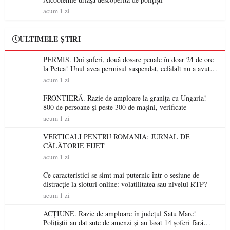
acum 1 zi
ULTIMELE ȘTIRI
PERMIS. Doi șoferi, două dosare penale în doar 24 de ore
la Petea! Unul avea permisul suspendat, celălalt nu a avut
niciodată permis
acum 1 zi
FRONTIERĂ. Razie de amploare la granița cu Ungaria!
800 de persoane și peste 300 de mașini, verificate
acum 1 zi
VERTICALI PENTRU ROMÂNIA: JURNAL DE
CĂLĂTORIE FIJET
acum 1 zi
Ce caracteristici se simt mai puternic într-o sesiune de
distracție la sloturi online: volatilitatea sau nivelul RTP?
acum 1 zi
ACȚIUNE. Razie de amploare în județul Satu Mare!
Polițiștii au dat sute de amenzi și au lăsat 14 șoferi fără