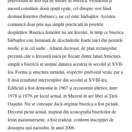
pridvorului se află uşa de intrare în biserică. Pronaosul şi
naosul constituie două spaţii egale, cel dinspre vest fiind
destinat femeilor (babinec), iar cel estic bărbaţilor. Acestea
comunică doar prin uşa simplă practicată în peretele
despărţitor. Biserica femeilor nu are ferestre, în timp ce biserica
bărbaţilor este luminată de deschiderile foarte mici din peretele
nordic şi în cel sudic . Altarul decroşat, de plan rectangular,
prezintă câte o fereastră mică pe fiecare dintre laturi.Structura
simplă a bisericii ar susţine datarea acesteia în secolul al XVII-
lea. Forma şi structura turnului, respectiv pridvorul vestic par a
fi însă rezultatul intervenţiilor din secolul al XVIII-lea.
Edificiul a fost demontat în 1967 şi reconstruit ulterior, între
1978 şi 1979, pe locul actual, în Muzeul în aer liber al Ţării
Oaşului. Nu se cunoaşte dacă originar biserica a fost pictată.
Decorul pictat actual, inspirat din iconografia bisericilor de
lemn maramureşene, a fost realizat, conform inscripţiei de
deasupra uşii naosului, în anul 2006.