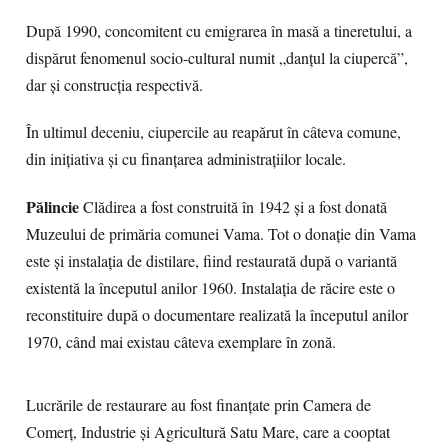
După 1990, concomitent cu emigrarea în masă a tineretului, a
dispărut fenomenul socio-cultural numit „danțul la ciupercă”,
dar și construcția respectivă.
În ultimul deceniu, ciupercile au reapărut în câteva comune,
din inițiativa și cu finanțarea administrațiilor locale.
Pălincie
Clădirea a fost construită în 1942 și a fost donată
Muzeului de primăria comunei Vama. Tot o donație din Vama
este și instalația de distilare, fiind restaurată după o variantă
existentă la începutul anilor 1960. Instalația de răcire este o
reconstituire după o documentare realizată la începutul anilor
1970, când mai existau câteva exemplare în zonă.
Lucrările de restaurare au fost finanțate prin Camera de
Comerț, Industrie și Agricultură Satu Mare, care a cooptat