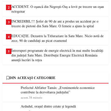
ACCIDENT. O oșancă din Negrești-Oaș a lovit pe trecere un oșan
2
octogenar
INCREDIBIL!!! Șofer de 90 de ani a produs un accident pe o
3
trecere de pietoni din Satu Mare. O femeie a ajuns la spital
EDUCAȚIE. Dezastru la Titluraziare în Satu Mare. Nicio notă de
4
zece, 90 de candidați au picat examenul
Întreruperi programate de energie electrică în mai multe localități
5
din județul Satu Mare. Distribuție Energie Electrică România
anunță lucrări la rețea
DIN ACEEAȘI CATEGORIE
Prefectul Altfatter Tamás: „Evenimentele economice
contribuie la dezvoltarea județului”
acum 38 minute
Ardudul, orașul dintre cetate și legendă