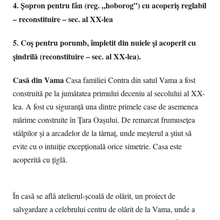
4. Șopron pentru fân (reg. „hoborog”) cu acoperiş reglabil
– reconstituire – sec. al XX-lea
5. Coş pentru porumb, împletit din nuiele şi acoperit cu
șindrilă (reconstituire – sec. al XX-lea).
Casă din Vama
Casa familiei Contra din satul Vama a fost
construită pe la jumătatea primului deceniu al secolului al XX-
lea. A fost cu siguranţă una dintre primele case de asemenea
mărime construite în Ţara Oaşului. De remarcat frumuseţea
stâlpilor şi a arcadelor de la târnaţ, unde meşterul a ştiut să
evite cu o intuiţie excepţională orice simetrie. Casa este
acoperită cu ţiglă.
În casă se află atelierul-şcoală de olărit, un proiect de
salvgardare a celebrului centru de olărit de la Vama, unde a