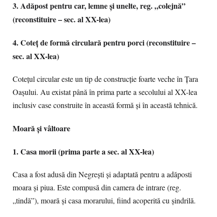
3. Adăpost pentru car, lemne și unelte, reg. „colejnă”
(reconstituire – sec. al XX-lea)
4. Coteţ de formă circulară pentru porci (reconstituire –
sec. al XX-lea)
Coteţul circular este un tip de construcţie foarte veche în Ţara
Oaşului. Au existat până în prima parte a secolului al XX-lea
inclusiv case construite în această formă şi în această tehnică.
Moară şi vâltoare
1. Casa morii (prima parte a sec. al XX-lea)
Casa a fost adusă din Negreşti şi adaptată pentru a adăposti
moara şi piua. Este compusă din camera de intrare (reg.
„tindă”), moară și casa morarului, fiind acoperită cu şindrilă.