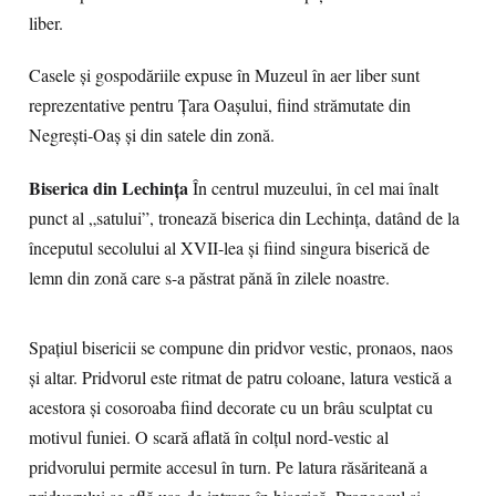
liber.
Casele și gospodăriile expuse în Muzeul în aer liber sunt
reprezentative pentru Țara Oașului, fiind strămutate din
Negrești-Oaș și din satele din zonă.
Biserica din Lechința
În centrul muzeului, în cel mai înalt
punct al „satului”, tronează biserica din Lechința, datând de la
începutul secolului al XVII-lea și fiind singura biserică de
lemn din zonă care s-a păstrat pănă în zilele noastre.
Spaţiul bisericii se compune din pridvor vestic, pronaos, naos
şi altar. Pridvorul este ritmat de patru coloane, latura vestică a
acestora şi cosoroaba fiind decorate cu un brâu sculptat cu
motivul funiei. O scară aflată în colţul nord-vestic al
pridvorului permite accesul în turn. Pe latura răsăriteană a