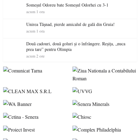
Someșul Odoreu bate Someșul Odorhei cu 3-1
acum 1 ora
Unirea Tășnad, pierde amicalul de gală din Gruia!
acum 1 ora
Două cadouri, două goluri și o înfrângere. Reșița, „nuca
prea tare” pentru Olimpia
acum 2 ore