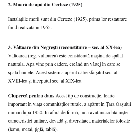
2. Moară de apă din Certeze (1925)
Instalaţiile morii sunt din Certeze (1925), prima lor restaurare
fiind realizată în 1955.
3. Vâltoare din Negreşti (reconstituire – sec. al XX-lea)
Vâltoarea (reg. vultoarea) este considerată mașina de spălat
naturală. Apa vine prin cădere, creând un vârtej în care se
spală hainele. Acest sistem a apărut către sfârșitul sec. al
XVIII-lea și începutul sec. al XIX-lea.
Ciupercă pentru dans
Acest tip de construcție, foarte
important în viața comunităților rurale, a apărut în Țara Oașului
numai după 1950. În afară de formă, nu a avut niciodată niște
caracteristici unitare, dovadă și diversitatea materialelor folosite
(lemn, metal, țiglă, tablă).