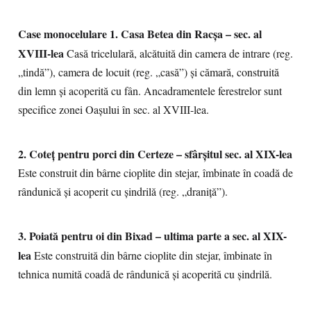
Case monocelulare
1. Casa Betea din Racşa – sec. al
XVIII-lea
Casă tricelulară, alcătuită din camera de intrare (reg.
„tindă”), camera de locuit (reg. „casă”) şi cămară, construită
din lemn și acoperită cu fân. Ancadramentele ferestrelor sunt
specifice zonei Oaşului în sec. al XVIII-lea.
2. Coteţ pentru porci din Certeze – sfârșitul sec. al XIX-lea
Este construit din bârne cioplite din stejar, îmbinate în coadă de
rândunică şi acoperit cu şindrilă (reg. „draniță”).
3. Poiată pentru oi din Bixad – ultima parte a sec. al XIX-
lea
Este construită din bârne cioplite din stejar, îmbinate în
tehnica numită coadă de rândunică şi acoperită cu şindrilă.