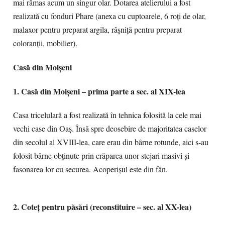
mai rămas acum un singur olar. Dotarea atelierului a fost
realizată cu fonduri Phare (anexa cu cuptoarele, 6 roţi de olar,
malaxor pentru preparat argila, râşniţă pentru preparat
coloranţii, mobilier).
Casă din Moişeni
1. Casă din Moişeni – prima parte a sec. al XIX-lea
Casa tricelulară a fost realizată în tehnica folosită la cele mai
vechi case din Oaş. Însă spre deosebire de majoritatea caselor
din secolul al XVIII-lea, care erau din bârne rotunde, aici s-au
folosit bârne obţinute prin crăparea unor stejari masivi şi
fasonarea lor cu securea. Acoperișul este din fân.
2. Coteţ pentru păsări (reconstituire – sec. al XX-lea)