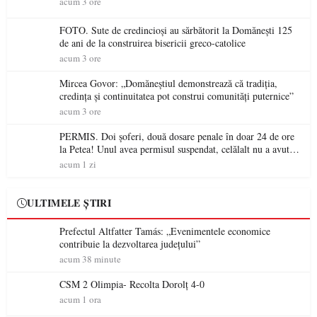
acum 3 ore
FOTO. Sute de credincioși au sărbătorit la Domănești 125
de ani de la construirea bisericii greco-catolice
acum 3 ore
Mircea Govor: „Domăneștiul demonstrează că tradiția,
credința și continuitatea pot construi comunități puternice”
acum 3 ore
PERMIS. Doi șoferi, două dosare penale în doar 24 de ore
la Petea! Unul avea permisul suspendat, celălalt nu a avut
niciodată permis
acum 1 zi
ULTIMELE ȘTIRI
Prefectul Altfatter Tamás: „Evenimentele economice
contribuie la dezvoltarea județului”
acum 38 minute
CSM 2 Olimpia- Recolta Dorolț 4-0
acum 1 ora