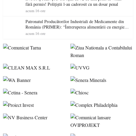
fără permis! Polițiștii l-au cadorosit cu un dosar penal
acum 16 ore
Patronatul Producătorilor Industriali de Medicamente din
România (PRIMER): “Întreruperea alimentării cu energie
electrică a fabricilor de medicamente va pune în pericol
acum 16 ore
accesul pacienților la medicamente esențiale