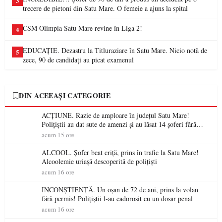
3
trecere de pietoni din Satu Mare. O femeie a ajuns la spital
CSM Olimpia Satu Mare revine în Liga 2!
4
EDUCAȚIE. Dezastru la Titluraziare în Satu Mare. Nicio notă de
5
zece, 90 de candidați au picat examenul
DIN ACEEAȘI CATEGORIE
ACȚIUNE. Razie de amploare în județul Satu Mare!
Polițiștii au dat sute de amenzi și au lăsat 14 șoferi fără
permis într-o singură zi
acum 15 ore
ALCOOL. Șofer beat criță, prins în trafic la Satu Mare!
Alcoolemie uriașă descoperită de polițiști
acum 16 ore
INCONȘTIENȚĂ. Un oșan de 72 de ani, prins la volan
fără permis! Polițiștii l-au cadorosit cu un dosar penal
acum 16 ore