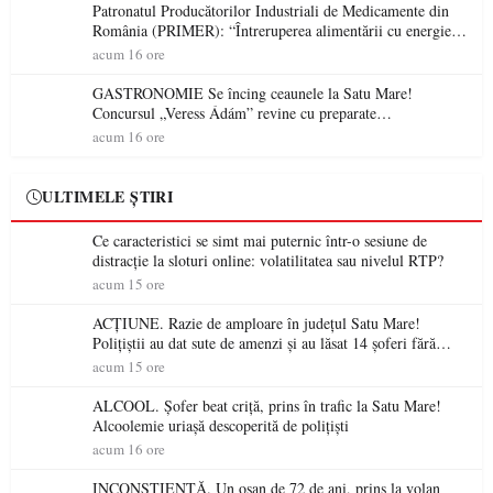
Patronatul Producătorilor Industriali de Medicamente din
România (PRIMER): “Întreruperea alimentării cu energie
electrică a fabricilor de medicamente va pune în pericol
acum 16 ore
accesul pacienților la medicamente esențiale
GASTRONOMIE Se încing ceaunele la Satu Mare!
Concursul „Veress Ádám” revine cu preparate
spectaculoase, premii și un jurat de renume
acum 16 ore
ULTIMELE ȘTIRI
Ce caracteristici se simt mai puternic într-o sesiune de
distracție la sloturi online: volatilitatea sau nivelul RTP?
acum 15 ore
ACȚIUNE. Razie de amploare în județul Satu Mare!
Polițiștii au dat sute de amenzi și au lăsat 14 șoferi fără
permis într-o singură zi
acum 15 ore
ALCOOL. Șofer beat criță, prins în trafic la Satu Mare!
Alcoolemie uriașă descoperită de polițiști
acum 16 ore
INCONȘTIENȚĂ. Un oșan de 72 de ani, prins la volan