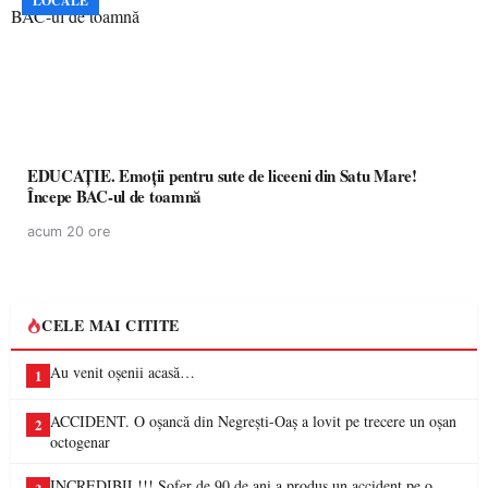
LOCALE
EDUCAȚIE. Emoții pentru sute de liceeni din Satu Mare!
Începe BAC-ul de toamnă
acum 20 ore
CELE MAI CITITE
Au venit oșenii acasă…
1
ACCIDENT. O oșancă din Negrești-Oaș a lovit pe trecere un oșan
2
octogenar
INCREDIBIL!!! Șofer de 90 de ani a produs un accident pe o