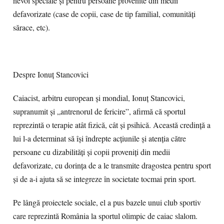
nevoi speciale și pentru persoane provenite din medii
defavorizate (case de copii, case de tip familial, comunități
sărace, etc).
Despre Ionuț Stancovici
Caiacist, arbitru european și mondial, Ionuț Stancovici,
supranumit şi „antrenorul de fericire”, afirmă că sportul
reprezintă o terapie atât fizică, cât și psihică. Această credință a
lui l-a determinat să își îndrepte acțiunile și atenția către
persoane cu dizabilități și copii proveniți din medii
defavorizate, cu dorința de a le transmite dragostea pentru sport
și de a-i ajuta să se integreze în societate tocmai prin sport.
Pe lângă proiectele sociale, el a pus bazele unui club sportiv
care reprezintă România la sportul olimpic de caiac slalom.