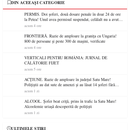
DIN ACEEAȘI CATEGORIE
PERMIS. Doi șoferi, două dosare penale în doar 24 de ore
la Petea! Unul avea permisul suspendat, celălalt nu a avut
niciodată permis
acum 4 ore
FRONTIERĂ. Razie de amploare la granița cu Ungaria!
800 de persoane și peste 300 de mașini, verificate
acum 4 ore
VERTICALI PENTRU ROMÂNIA: JURNAL DE
CĂLĂTORIE FIJET
acum 5 ore
ACȚIUNE. Razie de amploare în județul Satu Mare!
Polițiștii au dat sute de amenzi și au lăsat 14 șoferi fără
permis într-o singură zi
acum 1 zi
ALCOOL. Șofer beat criță, prins în trafic la Satu Mare!
Alcoolemie uriașă descoperită de polițiști
acum 1 zi
ULTIMELE ȘTIRI