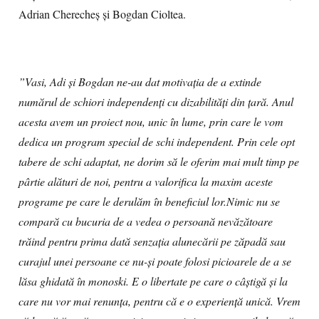
Adrian Cherecheș și Bogdan Cioltea.
”Vasi, Adi și Bogdan ne-au dat motivația de a extinde
numărul de schiori independenți cu dizabilități din țară. Anul
acesta avem un proiect nou, unic în lume, prin care le vom
dedica un program special de schi independent. Prin cele opt
tabere de schi adaptat, ne dorim să le oferim mai mult timp pe
pârtie alături de noi, pentru a valorifica la maxim aceste
programe pe care le derulăm în beneficiul lor.Nimic nu se
compară cu bucuria de a vedea o persoană nevăzătoare
trăind pentru prima dată senzația alunecării pe zăpadă sau
curajul unei persoane ce nu-și poate folosi picioarele de a se
lăsa ghidată în monoski. E o libertate pe care o câștigă și la
care nu vor mai renunța, pentru că e o experiență unică. Vrem