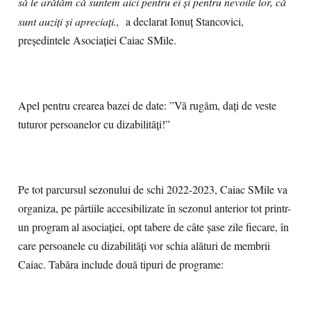
să le arătăm că suntem aici pentru ei și pentru nevoile lor, că
sunt auziți și apreciați.,
a declarat Ionuț Stancovici,
președintele Asociației Caiac SMile.
Apel pentru crearea bazei de date: ”Vă rugăm, dați de veste
tuturor persoanelor cu dizabilități!”
Pe tot parcursul sezonului de schi 2022-2023, Caiac SMile va
organiza, pe pârtiile accesibilizate în sezonul anterior tot printr-
un program al asociației, opt tabere de câte șase zile fiecare, în
care persoanele cu dizabilități vor schia alături de membrii
Caiac. Tabăra include două tipuri de programe: