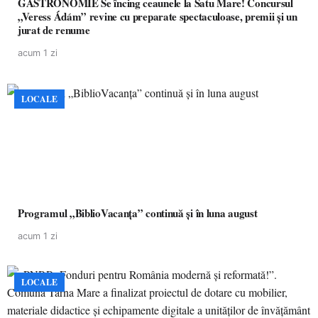
GASTRONOMIE Se încing ceaunele la Satu Mare! Concursul
„Veress Ádám” revine cu preparate spectaculoase, premii și un
jurat de renume
acum 1 zi
LOCALE
Programul „BiblioVacanța” continuă și în luna august
acum 1 zi
LOCALE