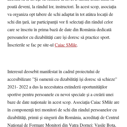
poată deveni, la rândul lor, instructori. În acest scop, asociația
va organiza opt tabere de schi adaptat în tot atâtea locații de
schi din țară, iar participanții vor fi selectați din rândul celor
care se înscriu în prima bază de date din România dedicată
persoanelor cu dizabilități care își doresc să practice sport.
Înscrierile se fac pe site-ul
Caiac SMile
.
Interesul deosebit manifestat în cadrul proiectului de
accesibilizare ”Și oamenii cu dizabilități își doresc să schieze”
2021- 2022 a dus la necesitatea extinderii oportunităților
sportive pentru persoanele cu nevoi speciale și a creării unei
baze de date naționale în acest scop. Asociația Caiac SMile are
în componență trei monitori de schi din rândul persoanelor cu
dizabilități, primii și singurii din România, acreditați de Centrul
Național de Formare Monitori din Vatra Dornei: Vasile Bota,