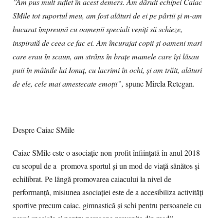
”Am pus mult suflet în acest demers. Am dăruit echipei Caiac
SMile tot suportul meu, am fost alături de ei pe pârtii și m-am
bucurat împreună cu oamenii speciali veniți să schieze,
inspirată de ceea ce fac ei. Am încurajat copii și oameni mari
care erau în scaun, am strâns în brațe mamele care își lăsau
puii în mâinile lui Ionuț, cu lacrimi în ochi, și am trăit, alături
de ele, cele mai amestecate emoții”,
spune Mirela Retegan.
Despre Caiac SMile
Caiac SMile este o asociație non-profit înființată în anul 2018
cu scopul de a promova sportul şi un mod de viaţă sănătos și
echilibrat. Pe lângă promovarea caiacului la nivel de
performanță, misiunea asociației este de a accesibiliza activități
sportive precum caiac, gimnastică și schi pentru persoanele cu