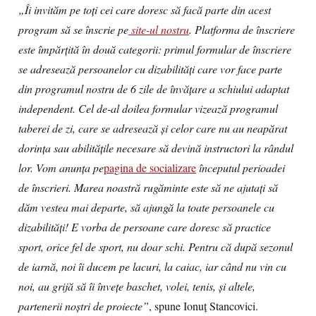
„Îi invităm pe toți cei care doresc să facă parte din acest
program să se înscrie pe
site-ul nostru
. Platforma de înscriere
este împărțită în două categorii: primul formular de înscriere
se adresează persoanelor cu dizabilități care vor face parte
din programul nostru de 6 zile de învățare a schiului adaptat
independent. Cel de-al doilea formular vizează programul
taberei de zi, care se adresează și celor care nu au neapărat
dorința sau abilitățile necesare să devină instructori la rândul
lor. Vom anunța pe
pagina de socializare
începutul perioadei
de înscrieri. Marea noastră rugăminte este să ne ajutați să
dăm vestea mai departe, să ajungă la toate persoanele cu
dizabilități! E vorba de persoane care doresc să practice
sport, orice fel de sport, nu doar schi. Pentru că după sezonul
de iarnă, noi îi ducem pe lacuri, la caiac, iar când nu vin cu
noi, au grijă să îi învețe baschet, volei, tenis, și altele,
partenerii noștri de proiecte”
, spune Ionuț Stancovici.