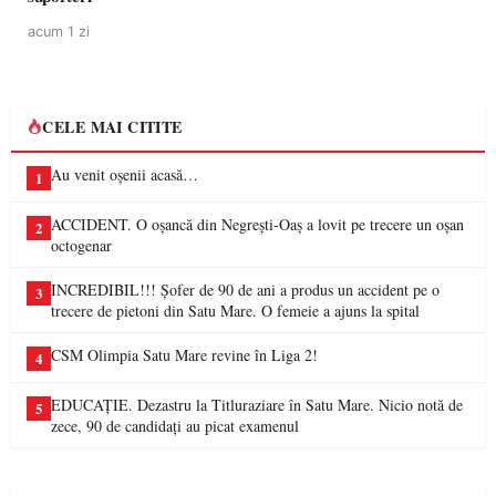
acum 1 zi
CELE MAI CITITE
Au venit oșenii acasă…
1
ACCIDENT. O oșancă din Negrești-Oaș a lovit pe trecere un oșan
2
octogenar
INCREDIBIL!!! Șofer de 90 de ani a produs un accident pe o
3
trecere de pietoni din Satu Mare. O femeie a ajuns la spital
CSM Olimpia Satu Mare revine în Liga 2!
4
EDUCAȚIE. Dezastru la Titluraziare în Satu Mare. Nicio notă de
5
zece, 90 de candidați au picat examenul