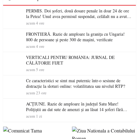
PERMIS. Doi șoferi, două dosare penale în doar 24 de ore
la Petea! Unul avea permisul suspendat, celălalt nu a avut
niciodată permis
acum 4 ore
FRONTIERĂ. Razie de amploare la granița cu Ungaria!
800 de persoane și peste 300 de mașini, verificate
acum 4 ore
VERTICALI PENTRU ROMÂNIA: JURNAL DE
CĂLĂTORIE FIJET
acum 5 ore
Ce caracteristici se simt mai puternic într-o sesiune de
distracție la sloturi online: volatilitatea sau nivelul RTP?
acum 23 ore
ACȚIUNE. Razie de amploare în județul Satu Mare!
Polițiștii au dat sute de amenzi și au lăsat 14 șoferi fără
permis într-o singură zi
acum 1 zi