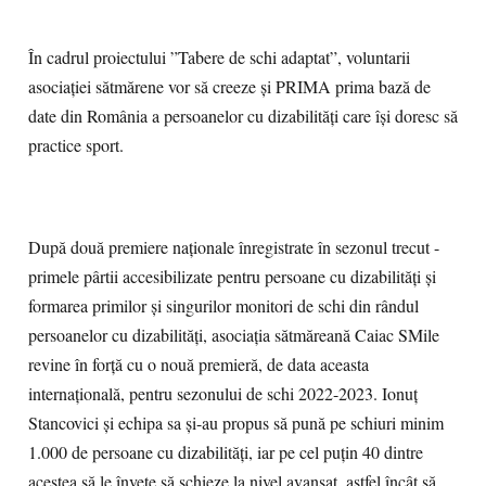
În cadrul proiectului ”Tabere de schi adaptat”, voluntarii
asociației sătmărene vor să creeze și PRIMA prima bază de
date din România a persoanelor cu dizabilități care își doresc să
practice sport.
După două premiere naționale înregistrate în sezonul trecut -
primele pârtii accesibilizate pentru persoane cu dizabilități și
formarea primilor și singurilor monitori de schi din rândul
persoanelor cu dizabilități, asociația sătmăreană Caiac SMile
revine în forță cu o nouă premieră, de data aceasta
internațională, pentru sezonului de schi 2022-2023. Ionuț
Stancovici și echipa sa și-au propus să pună pe schiuri minim
1.000 de persoane cu dizabilități, iar pe cel puțin 40 dintre
acestea să le învețe să schieze la nivel avansat, astfel încât să