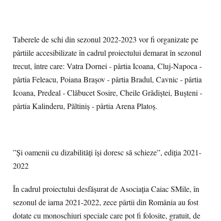
Taberele de schi din sezonul 2022-2023 vor fi organizate pe
pârtiile accesibilizate în cadrul proiectului demarat în sezonul
trecut, între care: Vatra Dornei - pârtia Icoana, Cluj-Napoca -
pârtia Feleacu, Poiana Brașov - pârtia Bradul, Cavnic - pârtia
Icoana, Predeal - Clăbucet Sosire, Cheile Grădiștei, Bușteni -
pârtia Kalinderu, Păltiniș - pârtia Arena Platoș.
”Și oamenii cu dizabilități își doresc să schieze”, ediția 2021-
2022
În cadrul proiectului desfășurat de Asociația Caiac SMile, în
sezonul de iarna 2021-2022, zece pârtii din România au fost
dotate cu monoschiuri speciale care pot fi folosite, gratuit, de