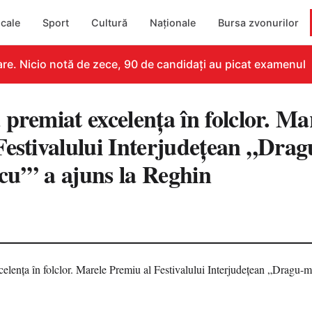
cale
Sport
Cultură
Naționale
Bursa zvonurilor
. Nicio notă de zece, 90 de candidați au picat examenul
premiat excelența în folclor. Ma
Festivalului Interjudețean „Drag
ocu’” a ajuns la Reghin
5