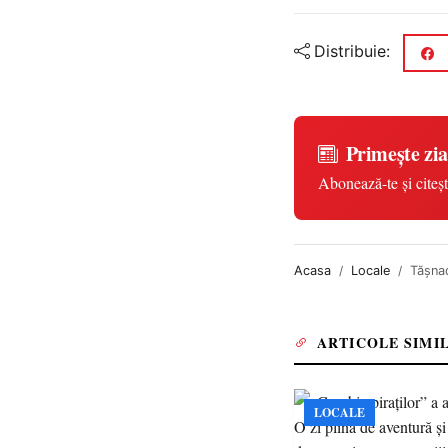
Distribuie:
Primește zia
Abonează-te și citeșt
Acasa
Locale
Tășnad
ARTICOLE SIMI
LOCALE