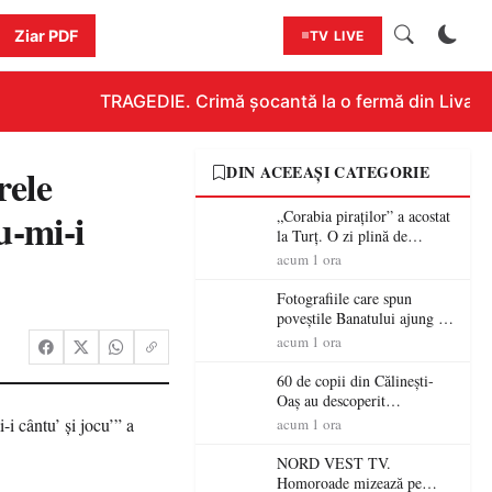
Ziar PDF
TV LIVE
TRAGEDIE. Crimă șocantă la o fermă din Livada!!!
rele
DIN ACEEAȘI CATEGORIE
u-mi-i
„Corabia piraților” a acostat
la Turț. O zi plină de
aventură și lecții despre
acum 1 ora
democrație pentru copiii din
tabăra de vară
Fotografiile care spun
poveștile Banatului ajung la
Muzeul de Artă Satu Mare
acum 1 ora
60 de copii din Călinești-
Oaș au descoperit
patrimoniul local la Casa
acum 1 ora
Muzeu „Iacob Mărcuț”
NORD VEST TV.
Homoroade mizează pe