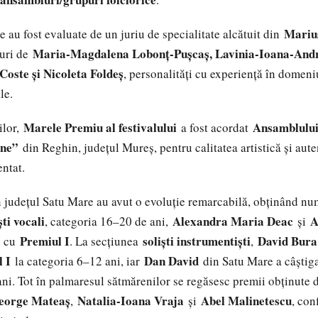
Mariu
ice au fost evaluate de un juriu de specialitate alcătuit din
Maria-Magdalena Lobonț-Pușcaș, Lavinia-Ioana-Andr
turi de
oste și Nicoleta Foldeș
, personalități cu experiență în domeni
le.
Marele Premiu al festivalului
Ansamblului
ilor,
a fost acordat
ene”
din Reghin, județul Mureș, pentru calitatea artistică și aute
ntat.
n județul Satu Mare au avut o evoluție remarcabilă, obținând num
ști vocali
Alexandra Maria Deac
A
, categoria 16–20 de ani,
și
Premiul I
soliști instrumentiști
David Bura
i cu
. La secțiunea
,
 I
Dan David
la categoria 6–12 ani, iar
din Satu Mare a câștig
ni. Tot în palmaresul sătmărenilor se regăsesc premii obținute
George Mateaș
Natalia-Ioana Vraja
Abel Malinetescu
,
și
, con