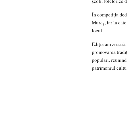
școlii folclorice d
În competiția ded
Mureș, iar la cat
locul I.
Ediția aniversară 
promovarea tradiți
populari, reunind
patrimoniul cultu