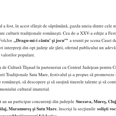
 a fost, în acest sfârșit de săptămână, gazda uneia dintre cele 
ate culturii tradiționale românești. Cea de-a XXV-a ediție a Fest
„Dragu-mi-i cântu’ și jocu’”
 Folclor
a reunit pe scena Casei de
ri interpreți din opt județe ale țării, oferind publicului un adevă
l valorilor populare.
 de Cultură Tășnad în parteneriat cu Centrul Județean pentru C
ii Tradiționale Satu Mare, festivalul și-a propus să promoveze ș
e românești, să descopere și să susțină tinerele talente și să cont
moniului cultural imaterial.
Suceava, Mureș, Cluj,
st an au participat concurenți din județele
Sălaj, Maramureș și Satu Mare
soliști voc
, înscriși la secțiunile
i ansambluri/grupuri folclorice
.