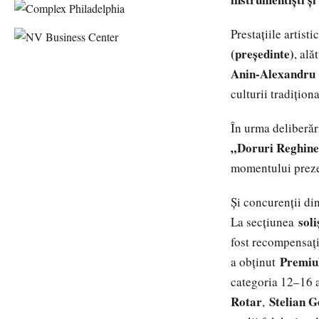
Prestațiile artist
(președinte)
, ală
Anin-Alexandru C
culturii tradiționa
În urma deliberăr
„Doruri Reghin
momentului preze
Și concurenții di
soli
La secțiunea
fost recompensaț
Premiul
a obținut
categoria 12–16 a
Rotar
Stelian 
,