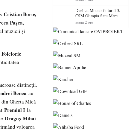
Primarul Simion Ardelean:
„Oțeloaia rămâne un brand
Duel cu Minaur în turul 3.
s-Cristian Boroș
al Codrului”
CSM Olimpia Satu Mare
începe aventura în Cupa
eea Pașca,
acum 2 ore
României la Baia Mare
ul muzicii și
 Folcloric
nticitatea
eroase distincții.
ndrei Benea
au
din Gherta Mică
Premiul I
at
la
Dragoș-Mihai
 de
firmând valoarea