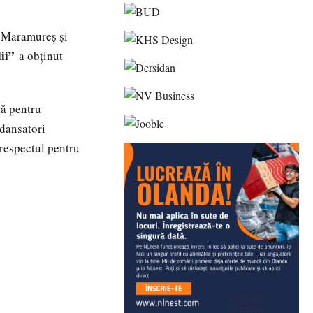
, Maramureș și
ii”
a obținut
ță pentru
 dansatori
 respectul pentru