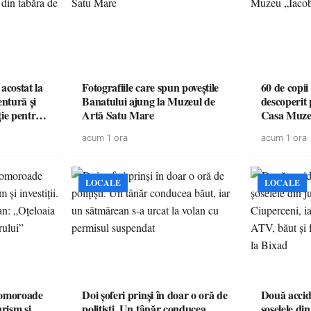
acostat la
Fotografiile care spun poveștile
60 de copii
entură și
Banatului ajung la Muzeul de
descoperit 
ție pentru
Artă Satu Mare
Casa Muze
vară
acum 1 ora
acum 1 ora
LOCALE
LOCALE
omoroade
Doi șoferi prinși în doar o oră de
Două accide
urism și
polițiști. Un tânăr conducea
șoselele di