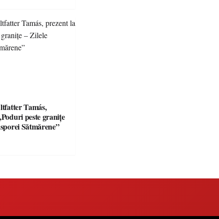
ltfatter Tamás,
„Poduri peste granițe
iasporei Sătmărene”