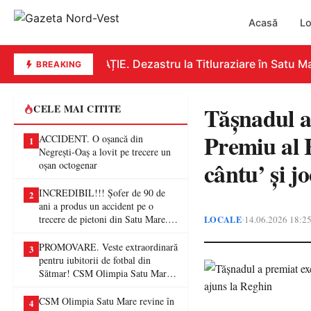
Acasă
Lo
EDUCAȚIE. Dezastru la Titluraziare în Satu Mare
BREAKING
Tășnadul a 
CELE MAI CITITE
Premiu al 
ACCIDENT. O oșancă din
1
Negrești-Oaș a lovit pe trecere un
cântu’ și j
oșan octogenar
INCREDIBIL!!! Șofer de 90 de
2
ani a produs un accident pe o
trecere de pietoni din Satu Mare. O
LOCALE
14.06.2026 18:2
•
femeie a ajuns la spital
PROMOVARE. Veste extraordinară
3
pentru iubitorii de fotbal din
Sătmar! CSM Olimpia Satu Mare
va juca în Liga a II-a
CSM Olimpia Satu Mare revine în
4