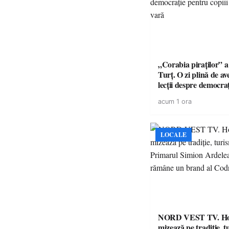
„Corabia piraților” a 
Turț. O zi plină de av
lecții despre democra
copiii din tabăra de 
acum 1 ora
LOCALE
NORD VEST TV. H
mizează pe tradiție, t