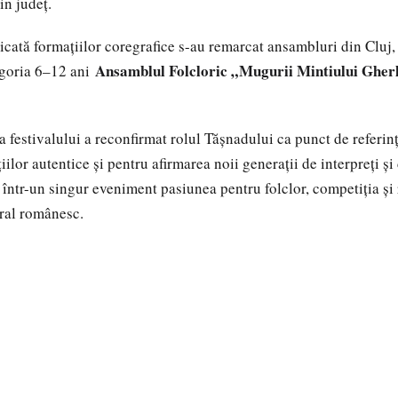
in județ.
icată formațiilor coregrafice s-au remarcat ansambluri din Cluj
Ansamblul Folcloric „Mugurii Mintiului Gherl
egoria 6–12 ani
a festivalului a reconfirmat rolul Tășnadului ca punct de referin
ilor autentice și pentru afirmarea noii generații de interpreți și
 într-un singur eveniment pasiunea pentru folclor, competiția și
ral românesc.