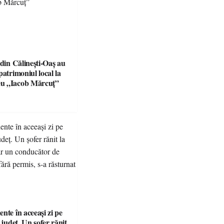
 din Călinești-Oaș au
patrimoniul local la
u „Iacob Mărcuț”
nte în aceeași zi pe
n județ. Un șofer rănit