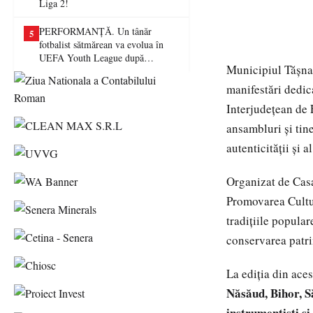
Liga 2!
PERFORMANȚĂ. Un tânăr
5
fotbalist sătmărean va evolua în
UEFA Youth League după
Municipiul Tășnad
transferul la Farul Constanța
manifestări dedic
Interjudețean de
ansambluri și tine
autenticității și a
Organizat de Casa
Promovarea Cultur
tradițiile popular
conservarea patri
La ediția din ace
Năsăud, Bihor, 
instrumentiști ș