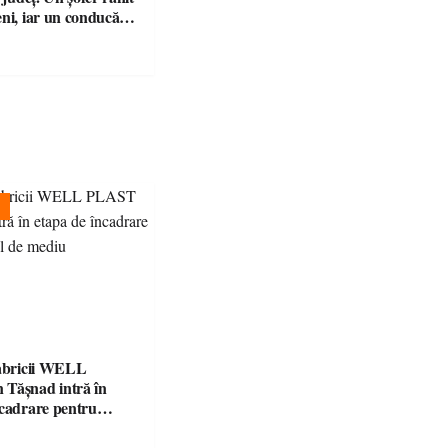
eni, iar un conducător
t și fără permis, s-a
a Bixad
fabricii WELL
Tășnad intră în
ncadrare pentru
 mediu