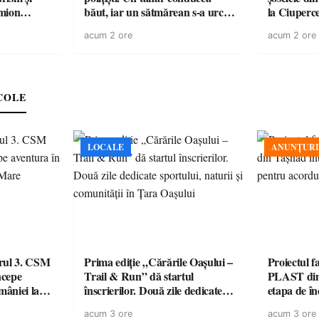
băut, iar un sătmărean s-a urcat
la Ciuperc
 rămâne un
la volan cu permisul suspendat
de ATV, bău
acum 2 ore
acum 2 ore
răsturnat l
COLE
LOCALE
ANUNȚURI
urul 3. CSM
Prima ediție „Cărările Oașului –
Proiectul 
ncepe
Trail & Run” dă startul
PLAST din 
âniei la
înscrierilor. Două zile dedicate
etapa de î
sportului, naturii și comunității
acordul de
acum 3 ore
acum 3 ore
în Țara Oașului