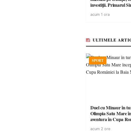
investiții. Primarul Simion
Ardelean: „Oțeloaia
acum 1 ora
brand al Codrului”
ULTIMELE ARTI
SPORT
Duel cu Minaur în t
Olimpia Satu Mare î
aventura în Cupa Rom
Baia Mare
acum 2 ore