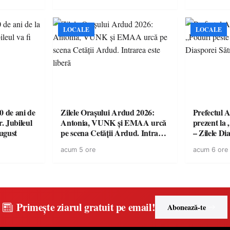
LOCALE
LOCALE
 de ani de
Zilele Orașului Ardud 2026:
Prefectul A
r. Jubileul
Antonia, VUNK și EMAA urcă
prezent la 
august
pe scena Cetății Ardud. Intrarea
– Zilele D
este liberă
acum 5 ore
acum 6 ore
Primește ziarul gratuit pe email!
Abonează-te