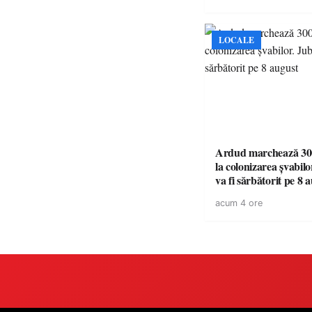
LOCALE
Ardud marchează 300
la colonizarea șvabilo
va fi sărbătorit pe 8 
acum 4 ore