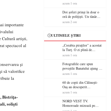
tradiție, turism și investiții.
acum 1 ora
Primarul Simion Ardelean:
„Oțeloaia rămâne un brand
Doi șoferi prinși în doar o
al Codrului”
oră de polițiști. Un tânăr
conducea băut, iar un
acum 2 ore
mai importante
sătmărean s-a urcat la volan
cu permisul suspendat
ivalului
ULTIMELE ȘTIRI
 Cultură artiști,
rat spectacol al
„Corabia piraților” a acostat
la Turț. O zi plină de
aventură și lecții despre
acum 1 ora
democrație pentru copiii din
tabăra de vară
onservarea și
Fotografiile care spun
poveștile Banatului ajung la
i să valorifice
Muzeul de Artă Satu Mare
acum 1 ora
ribuie la
60 de copii din Călinești-
Oaș au descoperit
patrimoniul local la Casa
acum 1 ora
Muzeu „Iacob Mărcuț”
 Bistrița-
NORD VEST TV.
ali, soliști
Homoroade mizează pe
tradiție, turism și investiții.
acum 1 ora