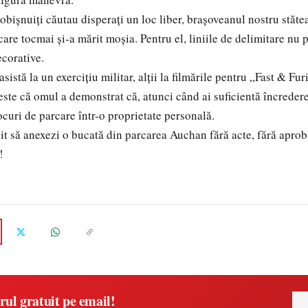
 obișnuiți căutau disperați un loc liber, brașoveanul nostru stătea
care tocmai și-a mărit moșia. Pentru el, liniile de delimitare nu p
ecorative.
asistă la un exercițiu militar, alții la filmările pentru „Fast & Fu
ste că omul a demonstrat că, atunci când ai suficientă încredere 
ocuri de parcare într-o proprietate personală.
șit să anexezi o bucată din parcarea Auchan fără acte, fără aproba
!
rul gratuit pe email!