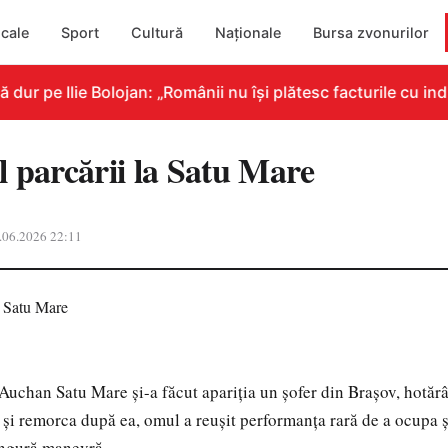
cale
Sport
Cultură
Naționale
Bursa zvonurilor
r pe Ilie Bolojan: „Românii nu își plătesc facturile cu indi
l parcării la Satu Mare
.06.2026 22:11
Auchan Satu Mare și-a făcut apariția un șofer din Brașov, hotărât
și remorca după ea, omul a reușit performanța rară de a ocupa ș
ingură manevră.