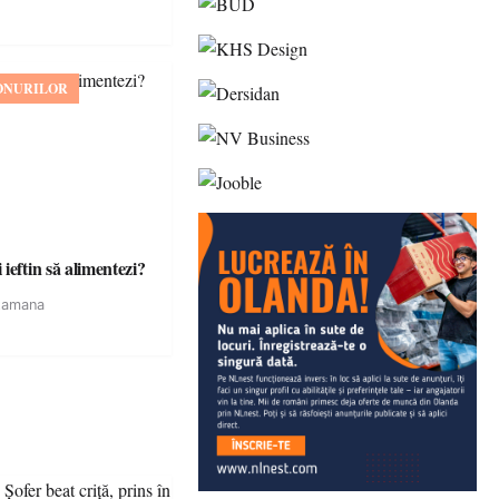
ONURILOR
ieftin să alimentezi?
tamana