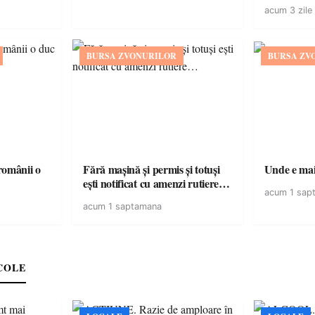
acum 3 zile
BURSA ZVONURILOR
BURSA ZV
omânii o
Fără mașină și permis și totuși
Unde e mai 
ești notificat cu amenzi rutiere…
acum 1 sap
acum 1 saptamana
COLE