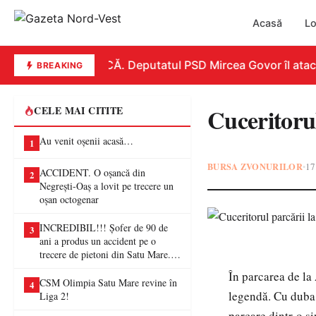
Acasă
Lo
REPLICĂ. Deputatul PSD Mircea Govor îl atacă du
BREAKING
Cuceritoru
CELE MAI CITITE
Au venit oșenii acasă…
1
BURSA ZVONURILOR
17
•
ACCIDENT. O oșancă din
2
Negrești-Oaș a lovit pe trecere un
oșan octogenar
INCREDIBIL!!! Șofer de 90 de
3
ani a produs un accident pe o
trecere de pietoni din Satu Mare. O
femeie a ajuns la spital
În parcarea de la 
CSM Olimpia Satu Mare revine în
4
legendă. Cu duba 
Liga 2!
parcare dintr-o s