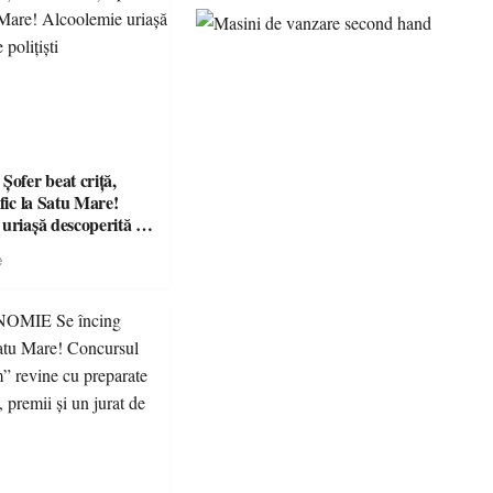
fer beat criță,
afic la Satu Mare!
 uriașă descoperită de
e