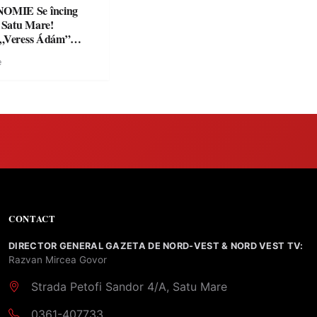
Se încing
a Satu Mare!
 „Veress Ádám”
preparate
e
se, premii și un jurat
CONTACT
DIRECTOR GENERAL GAZETA DE NORD-VEST & NORD VEST TV:
Razvan Mircea Govor
Strada Petofi Sandor 4/A, Satu Mare
0361-407733