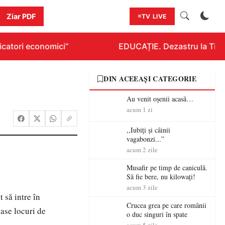
Ziar PDF
TV LIVE
catori economici”
EDUCAȚIE. Dezastru la Titlura
DIN ACEEAȘI CATEGORIE
Au venit oșenii acasă…
acum 1 zi
,,Iubiți și câinii
vagabonzi...”
acum 2 zile
Musafir pe timp de caniculă.
Să fie bere, nu kilowați!
acum 3 zile
 să intre în
Crucea grea pe care românii
ase locuri de
o duc singuri în spate