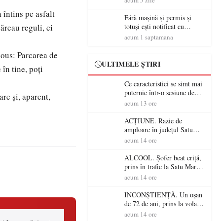
acum 5 zile
 întins pe asfalt
Fără mașină și permis și
ăreau reguli, ci
totuși ești notificat cu
amenzi rutiere…
acum 1 saptamana
rious: Parcarea de
ULTIMELE ȘTIRI
în tine, poți
Ce caracteristici se simt mai
puternic într-o sesiune de
re și, aparent,
distracție la sloturi online:
acum 13 ore
volatilitatea sau nivelul
RTP?
ACȚIUNE. Razie de
amploare în județul Satu
Mare! Polițiștii au dat sute
acum 14 ore
de amenzi și au lăsat 14
șoferi fără permis într-o
ALCOOL. Șofer beat criță,
singură zi
prins în trafic la Satu Mare!
Alcoolemie uriașă
acum 14 ore
descoperită de polițiști
INCONȘTIENȚĂ. Un oșan
de 72 de ani, prins la volan
fără permis! Polițiștii l-au
acum 14 ore