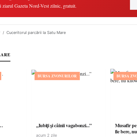
i ziarul Gazeta Nord-Vest zilnic, gratuit.
r
Cuceritorul parcării la Satu Mare
LARE
BURSA ZVONURILOR
BURSA ZV
ă…
,,Iubiți și câinii vagabonzi...”
Musafir pe
fie bere, nu
acum 2 zile