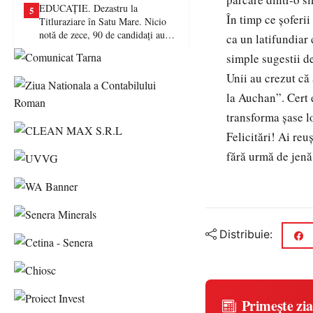
EDUCAȚIE. Dezastru la
5
În timp ce șoferii
Titluraziare în Satu Mare. Nicio
notă de zece, 90 de candidați au
ca un latifundiar 
picat examenul
simple sugestii d
Unii au crezut că 
la Auchan”. Cert e
transforma șase l
Felicitări! Ai reu
fără urmă de jenă
Distribuie:
Primește zia