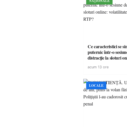
NAȚIONALE
Ce caracteristici se s
puternic într-o sesiun
distracție la sloturi on
volatilitatea sau nive
acum 13 ore
LOCALE