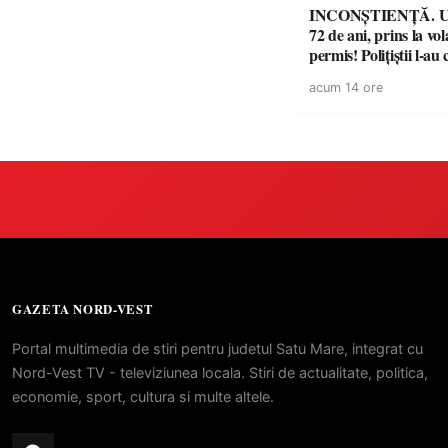
INCONȘTIENȚĂ. Un
72 de ani, prins la vo
permis! Polițiștii l-au
cu un dosar penal
acum 14 ore
GAZETA NORD-VEST
Portal multimedia de stiri pentru judetul Satu Mare, integrat cu
Nord-Vest TV - televiziunea locala. Stiri de actualitate, politica,
economie, sport, cultura si multe altele.