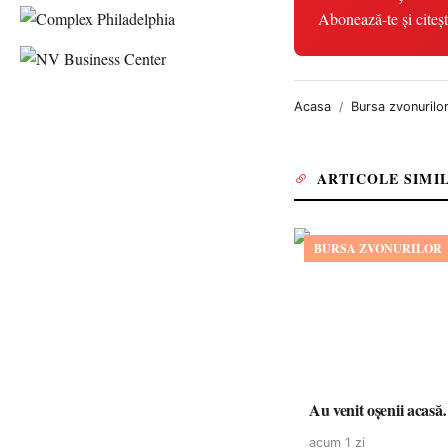
Abonează-te și citeșt
Acasa
Bursa zvonurilo
ARTICOLE SIMI
BURSA ZVONURILOR
Au venit oșenii acas
acum 1 zi