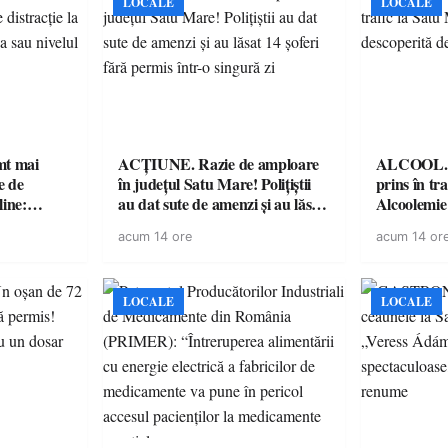
LOCALE
LOCALE
imt mai
ACȚIUNE. Razie de amploare
ALCOOL. Șo
e de
în județul Satu Mare! Polițiștii
prins în tr
line:
au dat sute de amenzi și au lăsat
Alcoolemie
lul RTP?
14 șoferi fără permis într-o
polițiști
acum 14 ore
acum 14 or
singură zi
LOCALE
LOCALE