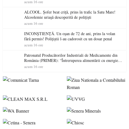
permis într-o singură zi
acum 16 ore
ALCOOL. Șofer beat criță, prins în trafic la Satu Mare!
Alcoolemie uriașă descoperită de polițiști
acum 16 ore
INCONȘTIENȚĂ. Un oșan de 72 de ani, prins la volan
fără permis! Polițiștii l-au cadorosit cu un dosar penal
acum 16 ore
Patronatul Producătorilor Industriali de Medicamente din
România (PRIMER): “Întreruperea alimentării cu energie
electrică a fabricilor de medicamente va pune în pericol
acum 16 ore
accesul pacienților la medicamente esențiale