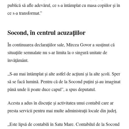
publică să afle adevărul, ce s-a întâmplat cu masa copiilor și în
ce s-a transformat.”
Socond, în centrul acuzațiilor
În continuarea declarațiilor sale, Mircea Govor a susținut că
situațiile semnalate nu s-ar limita la o singură unitate de
învățământ.
„S-au mai întâmplat și alte astfel de acțiuni și la alte școli. Sper
să se facă lumină. Pentru că de la Socond puțini și-au imaginat
până unde îi poate duce capul”, a spus deputatul.
Acesta a adus în discuție și activitatea unui contabil care ar
presta servicii pentru mai multe administrații locale din județ.
„Este lipsă de contabili în Satu Mare. Contabilul de la Socond