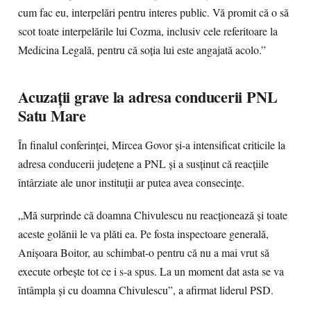
cum fac eu, interpelări pentru interes public. Vă promit că o să
scot toate interpelările lui Cozma, inclusiv cele referitoare la
Medicina Legală, pentru că soția lui este angajată acolo.”
Acuzații grave la adresa conducerii PNL
Satu Mare
În finalul conferinței, Mircea Govor și-a intensificat criticile la
adresa conducerii județene a PNL și a susținut că reacțiile
întârziate ale unor instituții ar putea avea consecințe.
„Mă surprinde că doamna Chivulescu nu reacționează și toate
aceste golănii le va plăti ea. Pe fosta inspectoare generală,
Anișoara Boitor, au schimbat-o pentru că nu a mai vrut să
execute orbește tot ce i s-a spus. La un moment dat asta se va
întâmpla și cu doamna Chivulescu”, a afirmat liderul PSD.