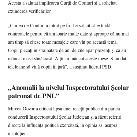
Acesta a salutat implicarea Curții de Conturi și a solicitat
extinderea verificărilor.
„Curtea de Conturi a intrat pe fir. Le solicit să extindă
controalele pentru că am foarte multe date și aproape că nu mai
am timp să citesc toate mesajele care vin pe această temă.
Copii plecați în străinătate de ani de zile apar prezenți și că au
mâncat masa sănătoasă. Alții au mâncat aceste mese. S-au dat
telefoane să vină copiii în țară”, a susținut liderul PSD.
„Anomalii la nivelul Inspectoratului Școlar
patronat de PNL”
Mircea Govor a criticat lipsa unei reacții publice din partea
conducerii Inspectoratului Școlar Județean și a făcut referiri
directe la influența politică exercitată, în opinia sa, asupra
instituției.