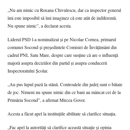
„Nu am nimic cu Roxana Chivulescu, dar ca inspector general
îmi este imposibil să îmi imaginez că este atât de indiferentă.
Nu spune nimic”, a declarat acesta.
Liderul PSD l-a nominalizat și pe Nicolae Cornea, primarul
comunei Socond și președintele Comisiei de Învățământ din
cadrul PNL Satu Mare, despre care susține că are o influență
majoră asupra deciziilor din partid și asupra conducerii
Inspectoratului Școlar.
„Au pus lupul pază la stână. Controalele din județ sunt o bătaie
de joc. Nimeni nu spune nimic din ce bani au mâncat cei de la
Primăria Socond”, a afirmat Mircea Govor.
Acesta a făcut apel la instituțiile abilitate să clarifice situația.
„Fac apel la autorități să clarifice această situație și opinia