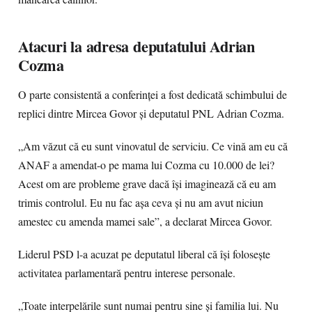
Atacuri la adresa deputatului Adrian
Cozma
O parte consistentă a conferinței a fost dedicată schimbului de
replici dintre Mircea Govor și deputatul PNL Adrian Cozma.
„Am văzut că eu sunt vinovatul de serviciu. Ce vină am eu că
ANAF a amendat-o pe mama lui Cozma cu 10.000 de lei?
Acest om are probleme grave dacă își imaginează că eu am
trimis controlul. Eu nu fac așa ceva și nu am avut niciun
amestec cu amenda mamei sale”, a declarat Mircea Govor.
Liderul PSD l-a acuzat pe deputatul liberal că își folosește
activitatea parlamentară pentru interese personale.
„Toate interpelările sunt numai pentru sine și familia lui. Nu