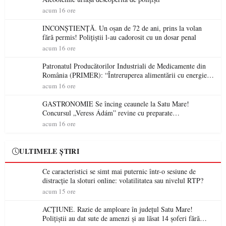
acum 16 ore
INCONȘTIENȚĂ. Un oșan de 72 de ani, prins la volan
fără permis! Polițiștii l-au cadorosit cu un dosar penal
acum 16 ore
Patronatul Producătorilor Industriali de Medicamente din
România (PRIMER): “Întreruperea alimentării cu energie
electrică a fabricilor de medicamente va pune în pericol
acum 16 ore
accesul pacienților la medicamente esențiale
GASTRONOMIE Se încing ceaunele la Satu Mare!
Concursul „Veress Ádám” revine cu preparate
spectaculoase, premii și un jurat de renume
acum 16 ore
ULTIMELE ȘTIRI
Ce caracteristici se simt mai puternic într-o sesiune de
distracție la sloturi online: volatilitatea sau nivelul RTP?
acum 15 ore
ACȚIUNE. Razie de amploare în județul Satu Mare!
Polițiștii au dat sute de amenzi și au lăsat 14 șoferi fără