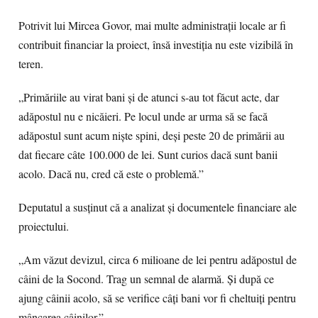
Potrivit lui Mircea Govor, mai multe administrații locale ar fi
contribuit financiar la proiect, însă investiția nu este vizibilă în
teren.
„Primăriile au virat bani și de atunci s-au tot făcut acte, dar
adăpostul nu e nicăieri. Pe locul unde ar urma să se facă
adăpostul sunt acum niște spini, deși peste 20 de primării au
dat fiecare câte 100.000 de lei. Sunt curios dacă sunt banii
acolo. Dacă nu, cred că este o problemă.”
Deputatul a susținut că a analizat și documentele financiare ale
proiectului.
„Am văzut devizul, circa 6 milioane de lei pentru adăpostul de
câini de la Socond. Trag un semnal de alarmă. Și după ce
ajung câinii acolo, să se verifice câți bani vor fi cheltuiți pentru
mâncarea câinilor.”