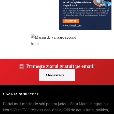
Primește ziarul gratuit pe email!
Abonează-te
GAZETA NORD-VEST
Portal multimedia de stiri pentru judetul Satu Mare, integrat cu
Nord-Vest TV - televiziunea locala. Stiri de actualitate, politica,