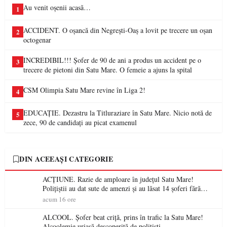
Au venit oșenii acasă…
1
ACCIDENT. O oșancă din Negrești-Oaș a lovit pe trecere un oșan
2
octogenar
INCREDIBIL!!! Șofer de 90 de ani a produs un accident pe o
3
trecere de pietoni din Satu Mare. O femeie a ajuns la spital
CSM Olimpia Satu Mare revine în Liga 2!
4
EDUCAȚIE. Dezastru la Titluraziare în Satu Mare. Nicio notă de
5
zece, 90 de candidați au picat examenul
DIN ACEEAȘI CATEGORIE
ACȚIUNE. Razie de amploare în județul Satu Mare!
Polițiștii au dat sute de amenzi și au lăsat 14 șoferi fără
permis într-o singură zi
acum 16 ore
ALCOOL. Șofer beat criță, prins în trafic la Satu Mare!
Alcoolemie uriașă descoperită de polițiști